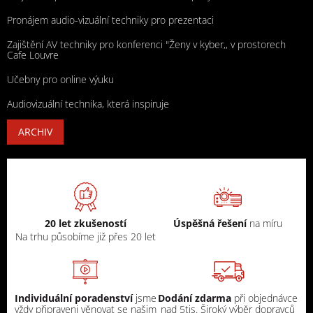
Pronájem audio-vizuální techniky pro prezentaci
Zajištění AV techniky pro konferenci "Ženy v kyber,, v prostorech
Cafe Louvre
Učebny pro online výuku
Audiovizuální technika, která inspiruje
ARCHIV
20 let zkušeností
Úspěšná řešení
na míru
Na trhu působíme již přes 20 let
Individuální poradenství
jsme
Dodání zdarma
při objednávce
vždy připraveni věnovat se našim
nad 5tis. Široký výběr dopravců