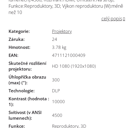
Funkce:Reproduktory, 3D; Výkon reproduktoru (W):méně
než 10
celý popis
Kategorie
:
Projektory
Záruka
:
24
Hmotnost
:
3.78 kg
EAN
:
4711121000409
Skutečné rozlišení
HD 1080 (1920x1080)
projektoru
:
Úhlopříčka obrazu
300
(max) (")
:
Technologie
:
DLP
Kontrast (hodnota :
10000
1)
:
Svítivost (v ANSI
4500
lumenech)
:
Funkce
:
Reproduktory, 3D