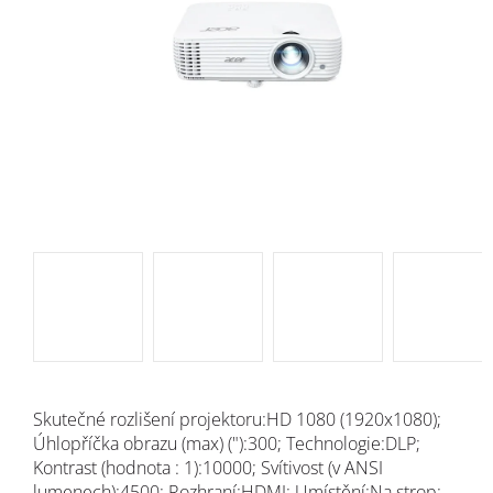
Skutečné rozlišení projektoru:HD 1080 (1920x1080);
Úhlopříčka obrazu (max) ("):300; Technologie:DLP;
Kontrast (hodnota : 1):10000; Svítivost (v ANSI
lumenech):4500; Rozhraní:HDMI; Umístění:Na strop;