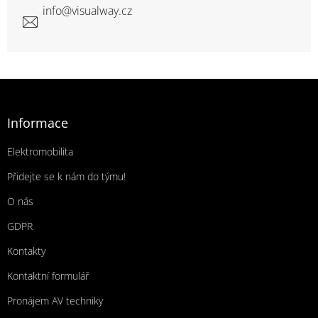
info
@
visualway.cz
Zápatí
Informace
Elektromobilita
Přidejte se k nám do týmu!
O nás
GDPR
Kontakty
Kontaktní formulář
Pronájem AV techniky