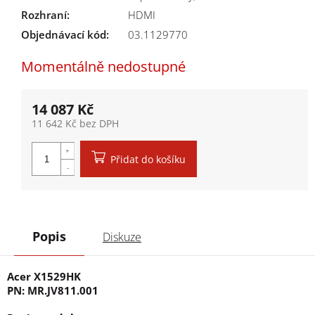
Rozhraní
:
HDMI
Objednávací kód:
03.1129770
Momentálně nedostupné
14 087 Kč
11 642 Kč bez DPH
Měrná cena:
Přidat do košíku
Popis
Diskuze
Acer X1529HK
PN: MR.JV811.001