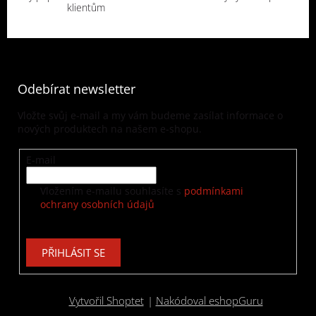
klientům
Odebírat newsletter
Vložte svůj e-mail a my vám budeme zasílat informace o
nových produktech na našem e-shopu.
E-mail
Vložením e-mailu souhlasíte s
podmínkami
ochrany osobních údajů
PŘIHLÁSIT SE
Vytvořil Shoptet
|
Nakódoval eshopGuru