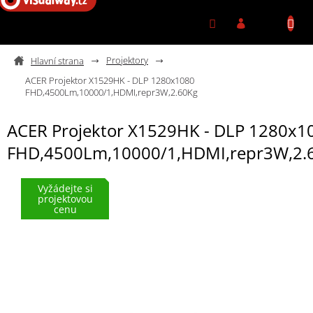
Přejít na obsah
Projektory
ACER Projektor X1529HK - DLP 1280x1080
FHD,4500Lm,10000/1,HDMI,repr3W,2.60Kg
ACER Projektor X1529HK - DLP 1280x1
FHD,4500Lm,10000/1,HDMI,repr3W,2.
Vyžádejte si
projektovou
cenu