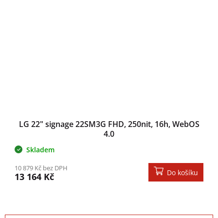
LG 22" signage 22SM3G FHD, 250nit, 16h, WebOS
4.0
Skladem
10 879 Kč bez DPH
Do košíku
13 164 Kč