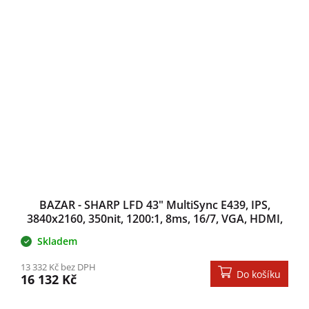
BAZAR - SHARP LFD 43" MultiSync E439, IPS,
3840x2160, 350nit, 1200:1, 8ms, 16/7, VGA, HDMI,
LAN, - ROZBALENO
Skladem
13 332 Kč bez DPH
Do košíku
16 132 Kč