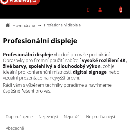
Přejít na obsah
Profesionální displeje
Profesionální displeje
Profesionální displeje
vhodné pro vaše podnikání.
Obrazovky pro firemní použití nabízejí
vysoké rozlišení 4K,
živé barvy, spolehlivý a dlouhodobý výkon
, což je
ideální pro konferenční místnosti,
digital signage
, nebo
vizuální prezentace na nejvyšší úrovni.
Rádi vám s výběrem techniky poradíme a navrhneme
úspěšné řešení pro vás.
Řazení produktů
Doporučujeme
Nejlevnější
Nejdražší
Nejprodávanější
Abecedně