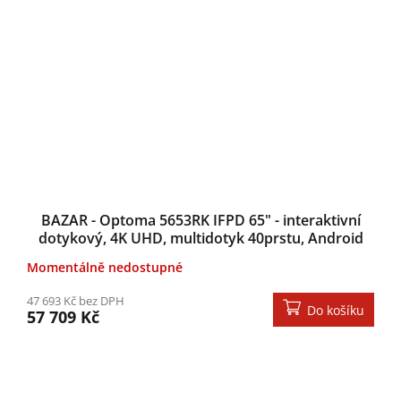
BAZAR - Optoma 5653RK IFPD 65" - interaktivní
dotykový, 4K UHD, multidotyk 40prstu, Android
13, 8GB RAM / 64GB ROM - Po
Momentálně nedostupné
47 693 Kč bez DPH
Do košíku
57 709 Kč