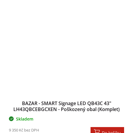
BAZAR - SMART Signage LED QB43C 43"
LH43QBCEBGCXEN - Poškozený obal (Komplet)
Skladem
9 350 Kč bez DPH
Do košíku