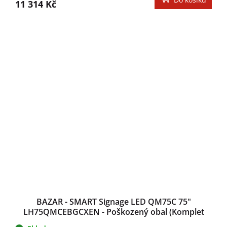
11 314 Kč
BAZAR - SMART Signage LED QM75C 75"
LH75QMCEBGCXEN - Poškozený obal (Komplet
odzkoušeno zboží 100% stav)