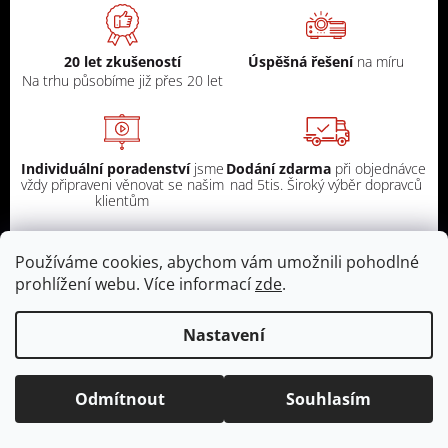
20 let zkušeností
Úspěšná řešení
na míru
Na trhu působíme již přes 20 let
Individuální poradenství
jsme
Dodání zdarma
při objednávce
vždy připraveni věnovat se našim
nad 5tis. Široký výběr dopravců
klientům
Používáme cookies, abychom vám umožnili pohodlné
prohlížení webu. Více informací
zde
.
Odebírat newsletter
Nastavení
Vložte svůj e-mail a my vám budeme zasílat informace o
nových produktech na našem e-shopu.
Odmítnout
Souhlasím
E-mail