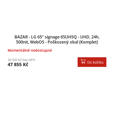
BAZAR - LG 65" signage 65UH5Q - UHD, 24h,
500nit, WebOS - Poškozený obal (Komplet)
Momentálně nedostupné
39 550 Kč bez DPH
Do košíku
47 855 Kč