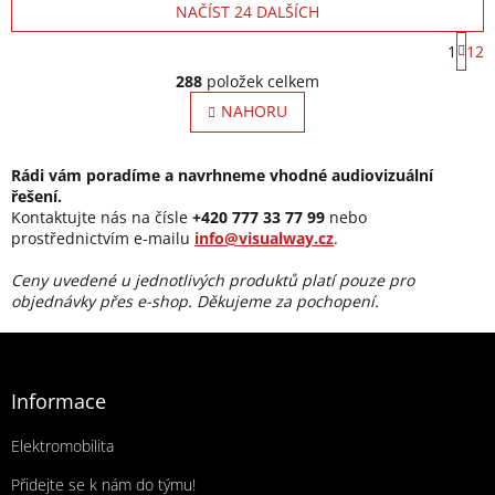
NAČÍST 24 DALŠÍCH
S
1
12
Ovládací prvky výpisu
288
položek celkem
NAHORU
Rádi vám poradíme a navrhneme vhodné audiovizuální
řešení.
Kontaktujte nás na čísle
+420 777 33 77 99
nebo
prostřednictvím e-mailu
info@visualway.cz
.
Ceny uvedené u jednotlivých produktů platí pouze pro
objednávky přes e-shop. Děkujeme za pochopení.
Zápatí
Informace
Elektromobilita
Přidejte se k nám do týmu!