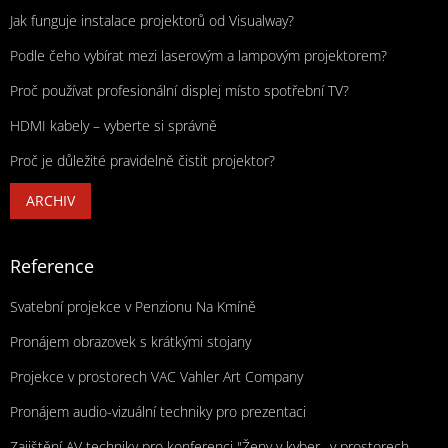
Jak funguje instalace projektorů od Visualway?
Podle čeho vybírat mezi laserovým a lampovým projektorem?
Proč používat profesionální displej místo spotřební TV?
HDMI kabely – vyberte si správně
Proč je důležité pravidelně čistit projektor?
ARCHIV
Reference
Svatební projekce v Penzionu Na Kmíně
Pronájem obrazovek s krátkými stojany
Projekce v prostorech VAC Vahler Art Company
Pronájem audio-vizuální techniky pro prezentaci
Zajištění AV techniky pro konferenci "Ženy v kyber,, v prostorech