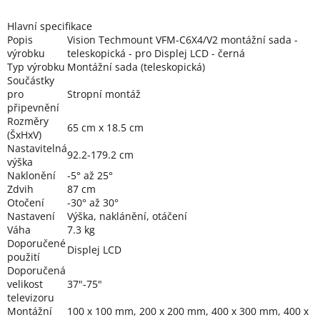
Hlavní specifikace
Popis
Vision Techmount VFM-C6X4/V2 montážní sada -
výrobku
teleskopická - pro Displej LCD - černá
Typ výrobku
Montážní sada (teleskopická)
Součástky
pro
Stropní montáž
připevnění
Rozměry
65 cm x 18.5 cm
(ŠxHxV)
Nastavitelná
92.2-179.2 cm
výška
Naklonění
-5° až 25°
Zdvih
87 cm
Otočení
-30° až 30°
Nastavení
Výška, naklánění, otáčení
Váha
7.3 kg
Doporučené
Displej LCD
použití
Doporučená
velikost
37"-75"
televizoru
Montážní
100 x 100 mm, 200 x 200 mm, 400 x 300 mm, 400 x