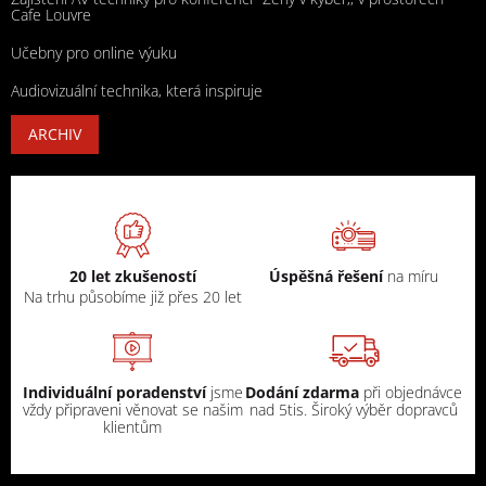
Cafe Louvre
Učebny pro online výuku
Audiovizuální technika, která inspiruje
ARCHIV
20 let zkušeností
Úspěšná řešení
na míru
Na trhu působíme již přes 20 let
Individuální poradenství
jsme
Dodání zdarma
při objednávce
vždy připraveni věnovat se našim
nad 5tis. Široký výběr dopravců
klientům