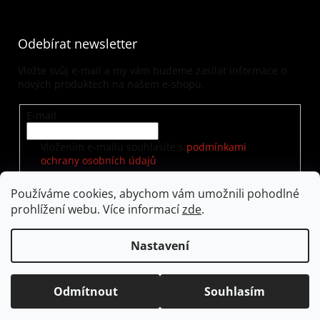
Odebírat newsletter
Vložte svůj e-mail a my vám budeme zasílat informace o
nových produktech na našem e-shopu.
E-mail
Vložením e-mailu souhlasíte s
podmínkami
ochrany osobních údajů
Používáme cookies, abychom vám umožnili pohodlné
prohlížení webu. Více informací
zde
.
PŘIHLÁSIT SE
Nastavení
Vytvořil Shoptet
|
Nakódoval eshopGuru
Odmítnout
Souhlasím
Copyright 2026
visualway.cz
. Všechna práva vyhrazena.
Upravit nastavení cookies