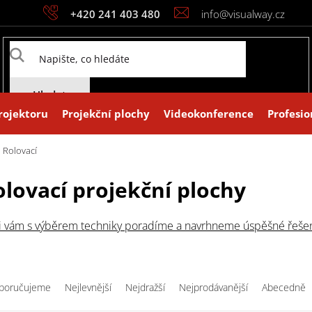
+420 241 403 480
info@visualway.cz
Hledat
rojektoru
Projekční plochy
Videokonference
Profesio
Rolovací
olovací projekční plochy
i vám s výběrem techniky poradíme a navrhneme úspěšné řešeni
ení produktů
poručujeme
Nejlevnější
Nejdražší
Nejprodávanější
Abecedně