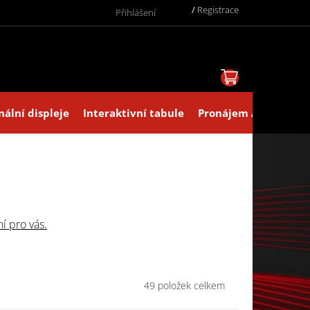
/
Registrace
Přihlášení
NÁKUPNÍ KOŠ
nální displeje
Interaktivní tabule
Pronájem AV technik
́ pro vás.
49
položek celkem