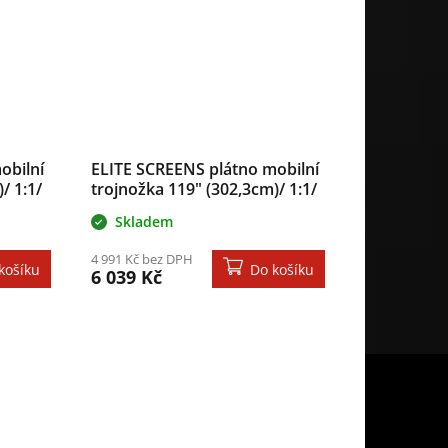
obilní
ELITE SCREENS plátno mobilní
/ 1:1/
trojnožka 119" (302,3cm)/ 1:1/
/ case
213,4×213,4cm/ gain 1.1/ case
Skladem
černý
4 991 Kč bez DPH
košíku
Do košíku
6 039 Kč