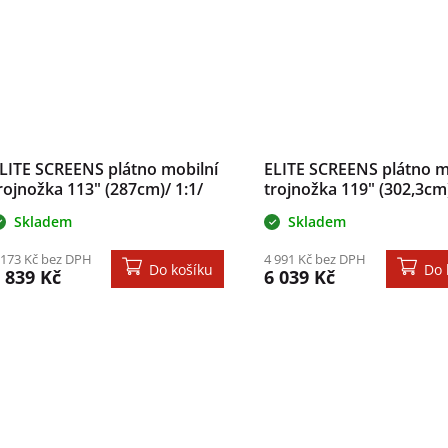
LITE SCREENS plátno mobilní
ELITE SCREENS plátno m
rojnožka 113" (287cm)/ 1:1/
trojnožka 119" (302,3cm)
03,2×203,2cm/ gain 1.1/ case
213,4×213,4cm/ gain 1.1
Skladem
Skladem
erný
bílý
 173 Kč bez DPH
4 991 Kč bez DPH
Do košíku
Do 
 839 Kč
6 039 Kč