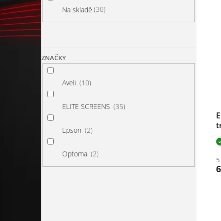
30
Na skladě
Výp
ZNAČKY
10
Aveli
35
ELITE SCREENS
E
t
2
Epson
1
č
2
Optoma
5
6