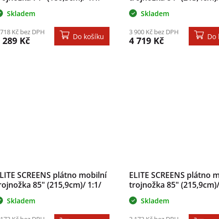
27×127cm/ gain 1.1/ case
104,6×185,9cm/ gain 1.1
Skladem
Skladem
erný
černý
 718 Kč bez DPH
3 900 Kč bez DPH
Do košíku
Do 
 289 Kč
4 719 Kč
LITE SCREENS plátno mobilní
ELITE SCREENS plátno m
rojnožka 85" (215,9cm)/ 1:1/
trojnožka 85" (215,9cm)/
52,4×152,4cm/ gain 1.1/ case
152,4×152,4cm/ gain 1.1
Skladem
Skladem
ílý
černý
 173 Kč bez DPH
3 173 Kč bez DPH