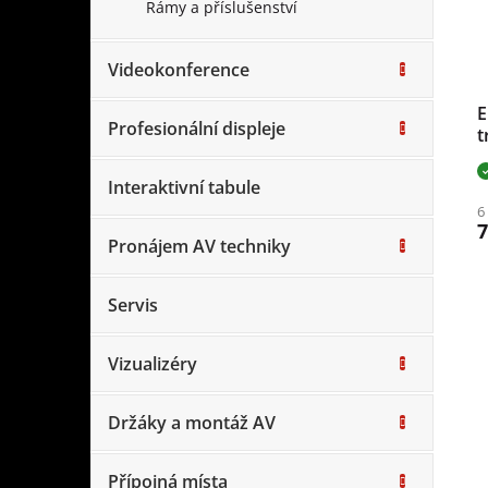
Rámy a příslušenství
Videokonference
E
Profesionální displeje
t
1
c
Interaktivní tabule
6
7
Pronájem AV techniky
Servis
Vizualizéry
Držáky a montáž AV
Přípojná místa