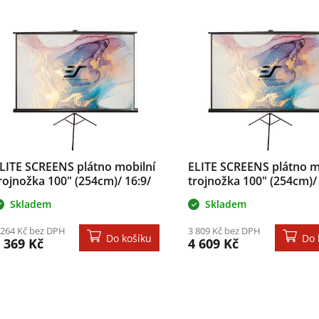
is produktů
LITE SCREENS plátno mobilní
ELITE SCREENS plátno m
rojnožka 100" (254cm)/ 16:9/
trojnožka 100" (254cm)/ 
24,5×221cm/ gain 1.1/ case
152,4×203,2cm/ gain 1.1
Skladem
Skladem
erný
černý
 264 Kč bez DPH
3 809 Kč bez DPH
Do košíku
Do 
 369 Kč
4 609 Kč