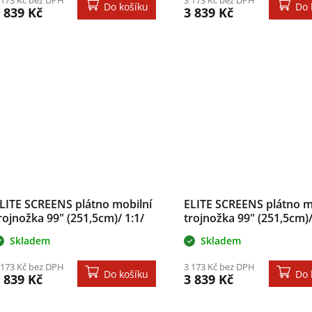
Do košíku
Do 
 839 Kč
3 839 Kč
LITE SCREENS plátno mobilní
ELITE SCREENS plátno m
rojnožka 99" (251,5cm)/ 1:1/
trojnožka 99" (251,5cm)/
77,8×177,8cm/ gain 1.1/ case
177,8×177,8cm/ gain 1.1
Skladem
Skladem
ílý
černý
 173 Kč bez DPH
3 173 Kč bez DPH
Do košíku
Do 
 839 Kč
3 839 Kč