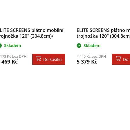
LITE SCREENS plátno mobilní
ELITE SCREENS plátno m
rojnožka 120" (304,8cm)/
trojnožka 120" (304,8cm)
6:9/ 150,1×266,7cm/ gain 1.1/
182,9×243,8cm/ gain 1.1
Skladem
Skladem
ase černý
bílý
 173 Kč bez DPH
4 445 Kč bez DPH
Do košíku
Do 
 469 Kč
5 379 Kč