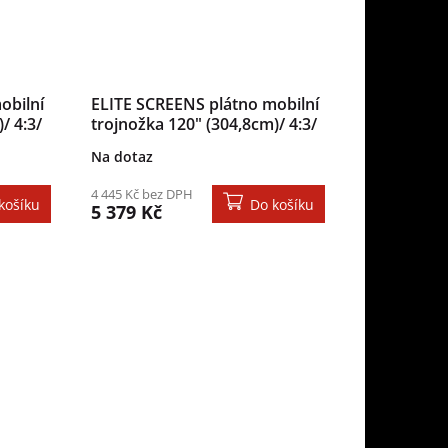
obilní
ELITE SCREENS plátno mobilní
/ 4:3/
trojnožka 120" (304,8cm)/ 4:3/
/ case
182,9×243,8cm/ gain 1.1/ case
Na dotaz
černý
4 445 Kč bez DPH
košíku
Do košíku
5 379 Kč