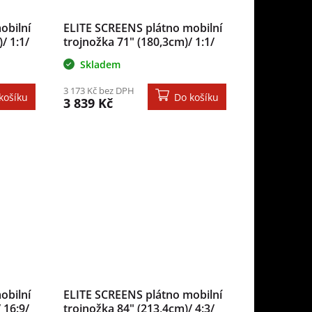
obilní
ELITE SCREENS plátno mobilní
/ 1:1/
trojnožka 71" (180,3cm)/ 1:1/
/ case
127×127cm/ gain 1.1/ case bílý
Skladem
3 173 Kč bez DPH
košíku
Do košíku
3 839 Kč
obilní
ELITE SCREENS plátno mobilní
 16:9/
trojnožka 84" (213,4cm)/ 4:3/