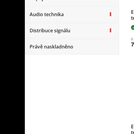
E
Audio technika
t
2
b
Distribuce signálu
6
7
Právě naskladněno
E
t