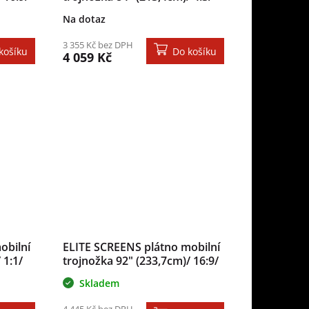
/ case
127×170,2cm/ gain 1.1/ case
Na dotaz
černý
3 355 Kč bez DPH
košíku
Do košíku
4 059 Kč
obilní
ELITE SCREENS plátno mobilní
 1:1/
trojnožka 92" (233,7cm)/ 16:9/
/ case
114,3×203,2cm/ gain 1.1/ case
Skladem
černý
4 445 Kč bez DPH