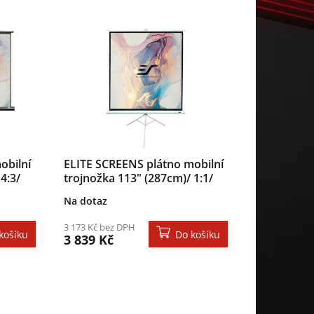
obilní
ELITE SCREENS plátno mobilní
4:3/
trojnožka 113" (287cm)/ 1:1/
/ case
203,2×203,2cm/ gain 1.1/ case
Na dotaz
bílý
3 173 Kč bez DPH
košíku
Do košíku
3 839 Kč