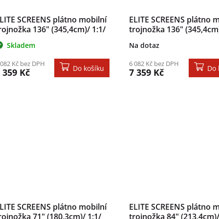
LITE SCREENS plátno mobilní
ELITE SCREENS plátno m
rojnožka 136" (345,4cm)/ 1:1/
trojnožka 136" (345,4cm)
43,8×243,8cm/ gain 1.1/ case
243,8×243,8cm/ gain 1.1
Skladem
Na dotaz
ílý
černý
 082 Kč bez DPH
6 082 Kč bez DPH
Do košíku
Do 
 359 Kč
7 359 Kč
LITE SCREENS plátno mobilní
ELITE SCREENS plátno m
rojnožka 71" (180,3cm)/ 1:1/
trojnožka 84" (213,4cm)/