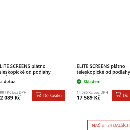
LITE SCREENS plátno
ELITE SCREENS plátno
eleskopické od podlahy
teleskopické od podlah
zhůru 100" (254cm)/ 4:3/
vzhůru 120" (304,8cm)/ 
a dotaz
Skladem
52,4×203,2cm/ gain 1.1/ case
150,1×266,7cm/ gain 1.1
erný
černý
 991 Kč bez DPH
14 536 Kč bez DPH
Do košíku
Do 
2 089 Kč
17 589 Kč
NAČÍST 24 DALŠÍCH