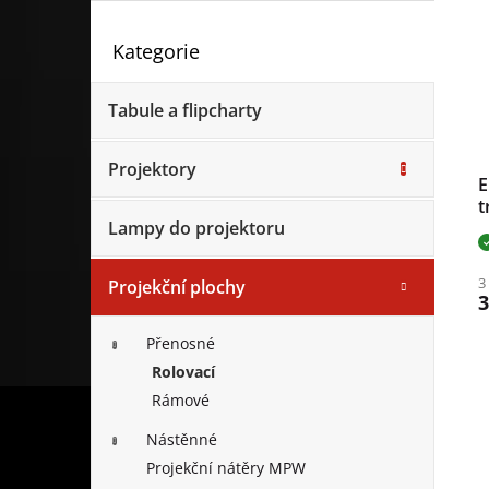
Kategorie
Přeskočit kategorie
Tabule a flipcharty
Projektory
E
t
Lampy do projektoru
2
č
3
Projekční plochy
3
Přenosné
Rolovací
Rámové
Nástěnné
Projekční nátěry MPW