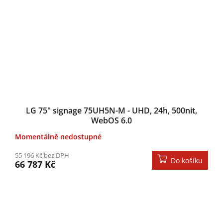
LG 75" signage 75UH5N-M - UHD, 24h, 500nit,
WebOS 6.0
Momentálně nedostupné
55 196 Kč bez DPH
Do košíku
66 787 Kč