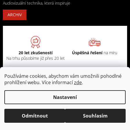
Audiovizuální technika, která inspiruje
ARCHIV
20 let zkušeností
Úspěšná řešení
na míru
Na trhu působíme již přes 20 let
Používáme cookies, abychom vám umožnili pohodlné
prohlížení webu. Více informací
zde
.
Individuální poradenství
jsme
Dodání zdarma
při objednávce
vždy připraveni věnovat se našim
nad 5tis. Široký výběr dopravců
klientům
Nastavení
Odmítnout
Souhlasím
Odebírat newsletter