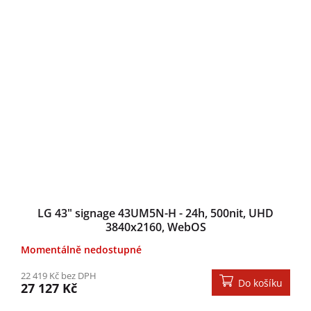
LG 43" signage 43UM5N-H - 24h, 500nit, UHD
3840x2160, WebOS
Momentálně nedostupné
22 419 Kč bez DPH
Do košíku
27 127 Kč