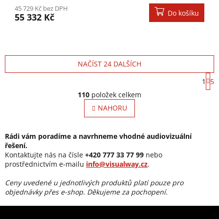
45 729 Kč bez DPH
Do košíku
55 332 Kč
NAČÍST 24 DALŠÍCH
S
1
5
Ovládací prvky výpisu
110
položek celkem
NAHORU
Rádi vám poradíme a navrhneme vhodné audiovizuální
řešení.
Kontaktujte nás na čísle
+420 777 33 77 99
nebo
prostřednictvím e-mailu
info@visualway.cz
.
Ceny uvedené u jednotlivých produktů platí pouze pro
objednávky přes e-shop. Děkujeme za pochopení.
Zápatí