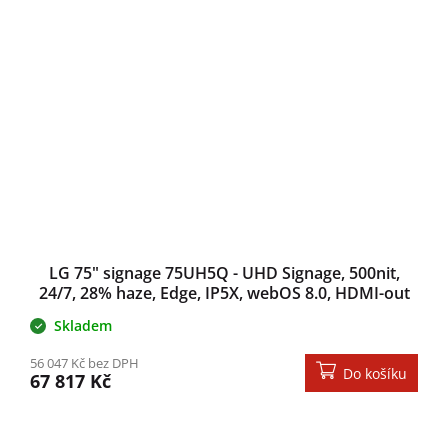
LG 75" signage 75UH5Q - UHD Signage, 500nit,
24/7, 28% haze, Edge, IP5X, webOS 8.0, HDMI-out
(X), +USB (2), 29.7mm
Skladem
56 047 Kč bez DPH
Do košíku
67 817 Kč