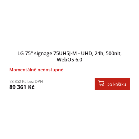
LG 75" signage 75UH5J-M - UHD, 24h, 500nit,
WebOS 6.0
Momentálně nedostupné
73 852 Kč bez DPH
Do košíku
89 361 Kč