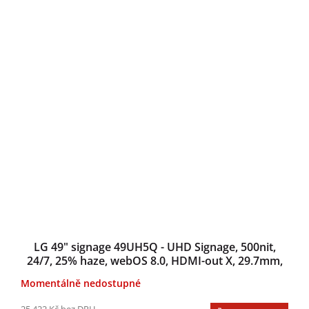
LG 49" signage 49UH5Q - UHD Signage, 500nit,
24/7, 25% haze, webOS 8.0, HDMI-out X, 29.7mm,
even bezel (11.4), Chromium
Momentálně nedostupné