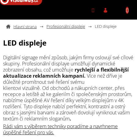
Přejít na obsah
Profesionální displeje
LED displeje
LED displeje
Digitální signage mění způsob, jakým firmy oslovují své cílové
skupiny.
Profesionální displaye
umožňují dynamické
zobrazení obsahu, což umožňuje
rychlejší a flexibilnější
aktualizace reklamních kampaní.
Více než dříve je
důležité promítnout své řešení svému
klientovi vizuálně. Od obchodů a nákupních center, přes
recepce a letiště až ke galeriím či společenským prostorům,
nabízíme úspěšné AV řešení díky velkým displejům v 4K
rozlišení. Tyto displeje nabízí perfektní, kontrastní a ostrý
obraz s jasnými barvami a zároveň dovolují vyniknout vašim
textům či reklamním sloganům
.
Rádi vám s výběrem techniky poradíme a navrhneme
úspěšné řešení pro vás.