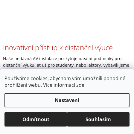
Inovativní přístup k distanční výuce
Naše nedávná AV instalace poskytuje ideální podmínky pro
distanční výuku, ať už pro studenty, nebo lektory. Vybavili jsme
učebnu projektorem EPSON, který nabízí skvělý obraz a
Používáme cookies, abychom vám umožnili pohodlné
podporu pro vz...
prohlížení webu. Více informací
zde
.
Nastavení
Odmítnout
Souhlasím