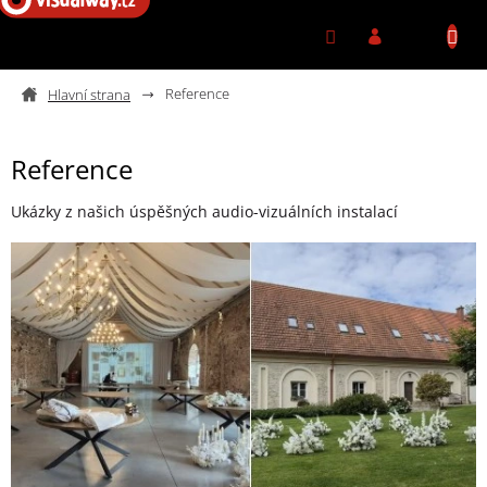
Přejít na obsah
Reference
Reference
Ukázky z našich úspěšných audio-vizuálních instalací
Výpis článků