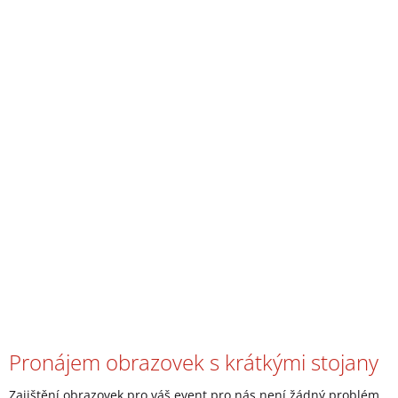
Pronájem obrazovek s krátkými stojany
Zajištění obrazovek pro váš event pro nás není žádný problém,