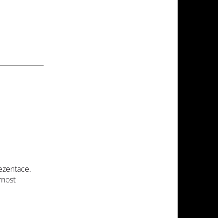
ezentace.
rnost