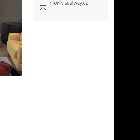
info
@
visualway.cz