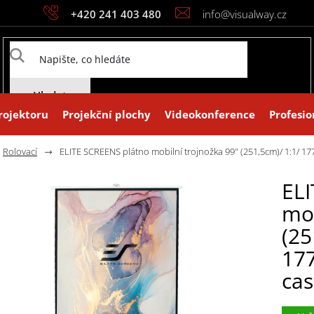
+420 241 403 480
info@visualway.cz
Hledat
rojektoru
Projekční plochy
Videokonference
Profesio
Rolovací
ELITE SCREENS plátno mobilní trojnožka 99" (251,5cm)/ 1:1/ 177
ELI
mob
(25
177
cas