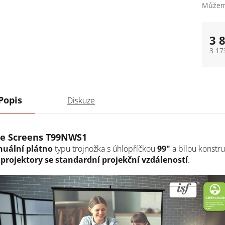
Můžeme
3 
3 17
Měrn
Popis
Diskuze
te Screens T99NWS1
uální plátno
typu trojnožka s úhlopříčkou
99"
a bílou konstr
 projektory se standardní projekční vzdáleností
.