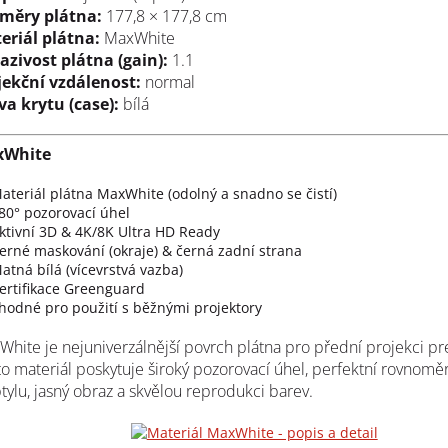
měry plátna:
177,8 × 177,8 cm
eriál plátna:
MaxWhite
azivost plátna (gain):
1.1
jekční vzdálenost:
normal
va krytu (case):
bílá
xWhite
ateriál plátna MaxWhite (odolný a snadno se čistí)
80° pozorovací úhel
ktivní 3D & 4K/8K Ultra HD Ready
erné maskování (okraje) & černá zadní strana
atná bílá (vícevrstvá vazba)
ertifikace Greenguard
hodné pro použití s běžnými projektory
hite je nejuniverzálnější povrch plátna pro přední projekci pr
o materiál poskytuje široký pozorovací úhel, perfektní rovnomě
tylu, jasný obraz a skvělou reprodukci barev.