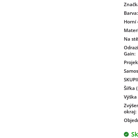
Značk
Barva
:
Horní 
Materi
Na st
Odrazi
Gain
:
Projek
Samost
SKUPI
Šířka 
Výška 
Zvýše
okraj
:
Objed
S