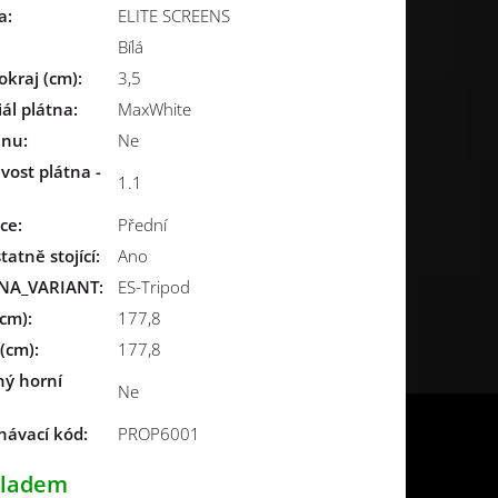
a
:
ELITE SCREENS
Bílá
okraj (cm)
:
3,5
ál plátna
:
MaxWhite
ěnu
:
Ne
vost plátna -
1.1
ce
:
Přední
atně stojící
:
Ano
NA_VARIANT
:
ES-Tripod
(cm)
:
177,8
(cm)
:
177,8
ný horní
Ne
návací kód:
PROP6001
kladem