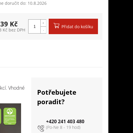
 doručit do:
10.8.2026
839 Kč
Přidat do košíku
3 Kč bez DPH
á cena:
ukcí. Vhodné
Potřebujete
poradit?
+420 241 403 480