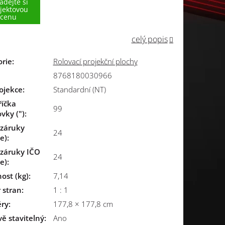
ádejte si
jektovou
cenu
celý popis
orie
:
Rolovací projekční plochy
8768180030966
ojekce
:
Standardní (NT)
říčka
99
vky (")
:
 záruky
24
e)
:
 záruky IČO
24
e)
:
ost (kg)
:
7,14
 stran
:
1 : 1
ry
:
177,8 × 177,8 cm
ě stavitelný
:
Ano