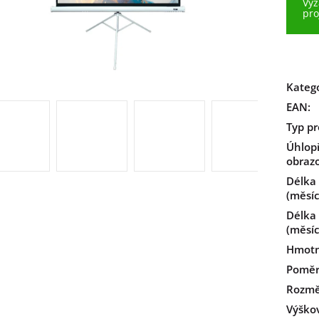
Vyž
pro
Kateg
EAN
:
Typ pr
Úhlop
obrazo
Délka
(měsíc
Délka
(měsíc
Hmotn
Poměr
Rozmě
Výškov