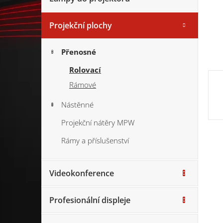
Projekční plochy
Přenosné
Rolovací
Rámové
Nástěnné
Projekční nátěry MPW
Rámy a příslušenství
Videokonference
Profesionální displeje