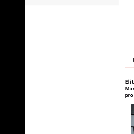
Eli
Man
pro