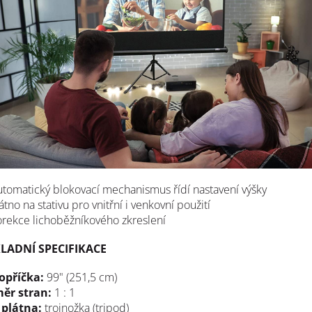
tomatický blokovací mechanismus řídí nastavení výšky
átno na stativu pro vnitřní i venkovní použití
rekce lichoběžníkového zkreslení
LADNÍ SPECIFIKACE
opříčka:
99" (251,5 cm)
ěr stran:
1 : 1
 plátna:
trojnožka (tripod)