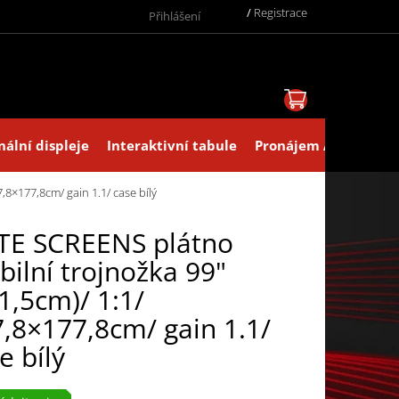
/
Registrace
Přihlášení
NÁKUPNÍ KOŠ
nální displeje
Interaktivní tabule
Pronájem AV technik
,8×177,8cm/ gain 1.1/ case bílý
TE SCREENS plátno
ilní trojnožka 99"
1,5cm)/ 1:1/
,8×177,8cm/ gain 1.1/
e bílý