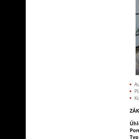
Au
Pl
Ko
ZÁK
Úhl
Pom
Typ