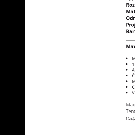
Roz
Mat
Odr
Pro
Bar
Ma
M
1
A
Č
M
C
V
MaxW
Tent
rozp