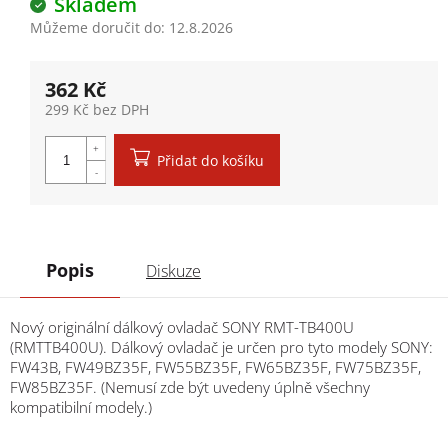
Skladem
Můžeme doručit do:
12.8.2026
362 Kč
299 Kč bez DPH
Měrná cena:
Přidat do košíku
Popis
Diskuze
Nový originální dálkový ovladač SONY RMT-TB400U
(RMTTB400U). Dálkový ovladač je určen pro tyto modely SONY:
FW43B, FW49BZ35F, FW55BZ35F, FW65BZ35F, FW75BZ35F,
FW85BZ35F. (Nemusí zde být uvedeny úplně všechny
kompatibilní modely.)