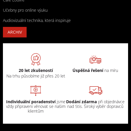
Učebny pro online výuku
Audiovizuální technika, která inspiruje
ARCHIV
20 let zkušeností
Úspěšná řešení
na míru
Na trhu působíme již přes 20 let
Individuální poradenství
jsme
Dodání zdarma
při objednávce
vždy připraveni věnovat se našim
nad 5tis. Široký výběr dopravců
klientům