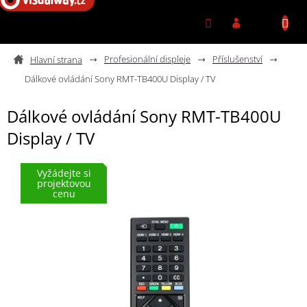
Přejít na obsah
Profesionální displeje
Příslušenství
Dálkové ovládání Sony RMT-TB400U Display / TV
Dálkové ovládání Sony RMT-TB400U
Display / TV
Vyžádejte si
projektovou
cenu