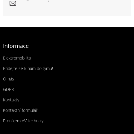
Zápatí
Informace
Elektromobilita
Přidejte se k nám do týmu!
O nás
GDPR
Kontakty
Kontaktní formulář
Pronájem AV techniky