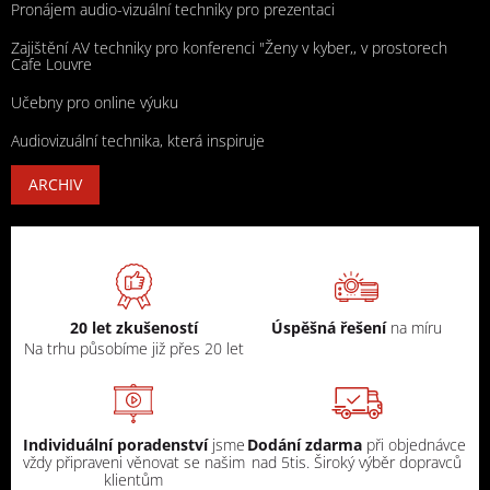
Pronájem audio-vizuální techniky pro prezentaci
Zajištění AV techniky pro konferenci "Ženy v kyber,, v prostorech
Cafe Louvre
Učebny pro online výuku
Audiovizuální technika, která inspiruje
ARCHIV
20 let zkušeností
Úspěšná řešení
na míru
Na trhu působíme již přes 20 let
Individuální poradenství
jsme
Dodání zdarma
při objednávce
vždy připraveni věnovat se našim
nad 5tis. Široký výběr dopravců
klientům