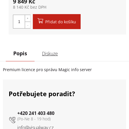
9 849 Kč
8 140 Kč bez DPH
Měrná cena:
Přidat do košíku
Popis
Diskuze
Premium licence pro správu Magic info server
Potřebujete poradit?
+420 241 403 480
info
@
visualway.cz