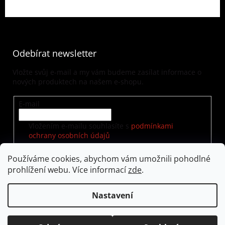
Odebírat newsletter
Vložte svůj e-mail a my vám budeme zasílat informace o
nových produktech na našem e-shopu.
E-mail
Vložením e-mailu souhlasíte s
podmínkami
ochrany osobních údajů
Používáme cookies, abychom vám umožnili pohodlné
prohlížení webu. Více informací
zde
.
PŘIHLÁSIT SE
Nastavení
Vytvořil Shoptet
|
Nakódoval eshopGuru