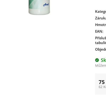
Kateg
Záruk
Hmotn
EAN
:
Příslu
tabul
Objed
S
Můžeme
75
62 K
Měrn