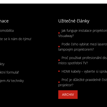
mace
Užitečné články
romobilita
Jak funguje instalace projekto
Visualway?
jte se k nám do týmu!
Podle čeho vybírat mezi laser
s
lampovým projektorem?
Proč používat profesionální dis
místo spotřební TV?
kty
HDMI kabely – vyberte si sprá
ktní formulář
Proč je důležité pravidelně čist
jem AV techniky
projektor?
ARCHIV