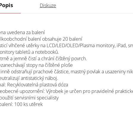
Popis
Diskuze
ena uvedena za balení
lkoobchodní balení obsahuje 20 balení
sticí vlhčené utěrky na LCD/LED/OLED/Plasma monitory, iPad, 
nitory tabletů a notebooků.
trně a jemně čistí a chrání čištěný povrch.
zanechávají stopy na čištěné ploše
inně odstraňují prachové částice, mastný povlak a usazeniny nik
utralizují antistatický náboj.
al: Recyklovatelná plastová dóza
eobecné upozornění: Výrobek je určen pro pravidelné praktické
použití servisními specialisty
balení: 100 ks utěrek