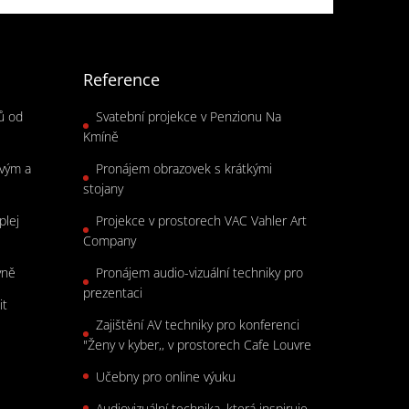
Reference
rů od
Svatební projekce v Penzionu Na
Kmíně
ovým a
Pronájem obrazovek s krátkými
stojany
plej
Projekce v prostorech VAC Vahler Art
Company
vně
Pronájem audio-vizuální techniky pro
prezentaci
it
Zajištění AV techniky pro konferenci
"Ženy v kyber,, v prostorech Cafe Louvre
Učebny pro online výuku
Audiovizuální technika, která inspiruje