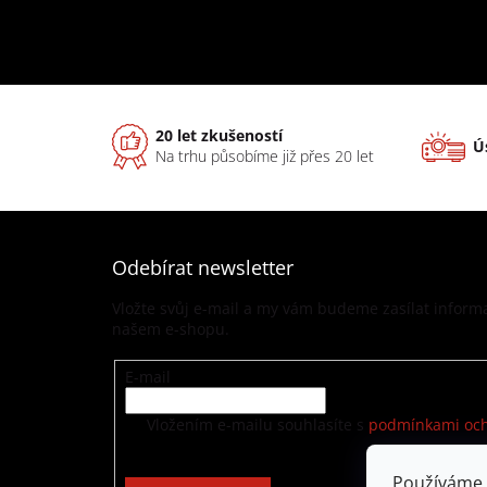
20 let zkušeností
Ú
Na trhu působíme již přes 20 let
Odebírat newsletter
Vložte svůj e-mail a my vám budeme zasílat infor
našem e-shopu.
E-mail
Vložením e-mailu souhlasíte s
podmínkami och
Používáme 