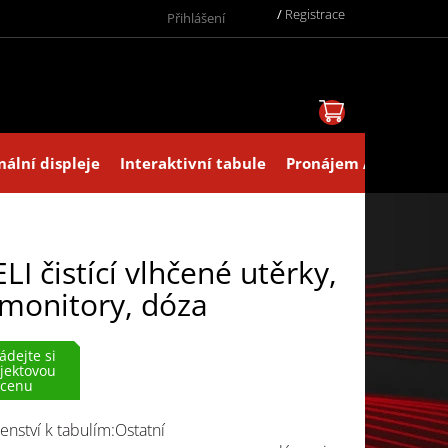
/
Registrace
Přihlášení
NÁKUPNÍ KOŠ
nální displeje
Interaktivní tabule
Pronájem AV technik
LI čistící vlhčené utěrky,
monitory, dóza
ádejte si
jektovou
cenu
šenství k tabulím:Ostatní