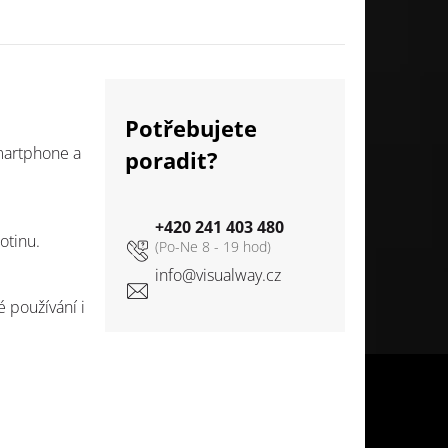
Potřebujete
smartphone a
poradit?
+420 241 403 480
otinu.
info
@
visualway.cz
 používání i