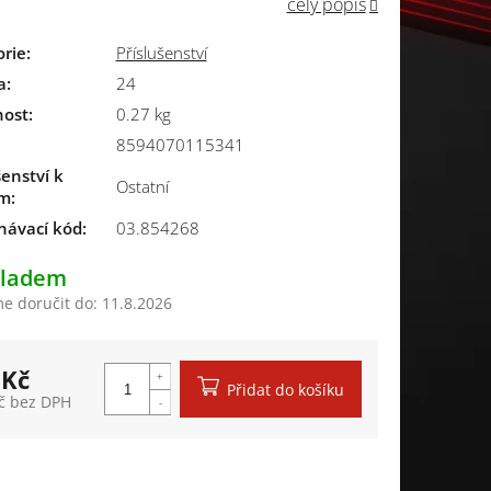
celý popis
orie
:
Příslušenství
a
:
24
ost
:
0.27 kg
8594070115341
šenství k
Ostatní
ím
:
návací kód:
03.854268
kladem
 doručit do:
11.8.2026
 Kč
Přidat do košíku
č bez DPH
á cena: