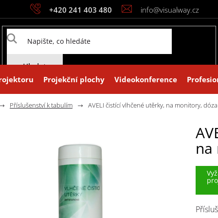
+420 241 403 480
info@visualway.cz
Hledat
rojektoru
Projekční plochy
Videokonference
Profesio
Příslušenství k tabulím
AVELI čistící vlhčené utěrky, na monitory, dóza
AVE
na 
Vyž
pro
Příslu