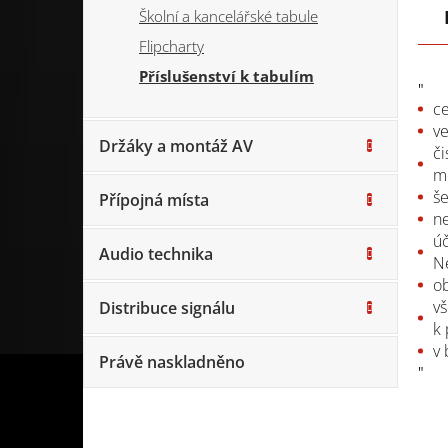
Školní a kancelářské tabule
Flipcharty
Příslušenství k tabulím
"
c
ve
Držáky a montáž AV
či
mo
še
Přípojná místa
ne
úč
Audio technika
Ne
ob
vš
Distribuce signálu
k 
v 
Právě naskladněno
"