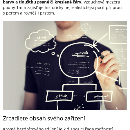
barvy a tloušťku psané či kreslené čáry.
Vzduchová mezera
pouhý 1mm zajišťuje historicky nejrealističtější pocit při práci
s perem a rovněž i prstem.
Zrcadlete obsah svého zařízení
Kromě bezdrátového sdílení je k dispozici řada možností