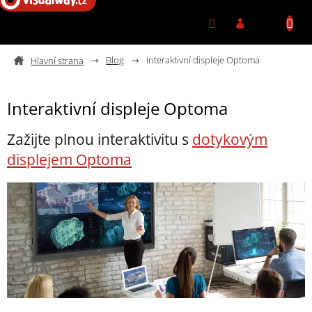
Přejít na obsah
Blog
Interaktivní displeje Optoma
Interaktivní displeje Optoma
Zažijte plnou interaktivitu s
dotykovým
displejem Optoma