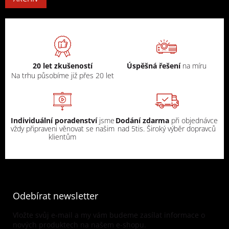
20 let zkušeností
Úspěšná řešení
na míru
Na trhu působíme již přes 20 let
Individuální poradenství
jsme
Dodání zdarma
při objednávce
vždy připraveni věnovat se našim
nad 5tis. Široký výběr dopravců
klientům
Odebírat newsletter
Vložte svůj e-mail a my vám budeme zasílat informace o
nových produktech na našem e-shopu.