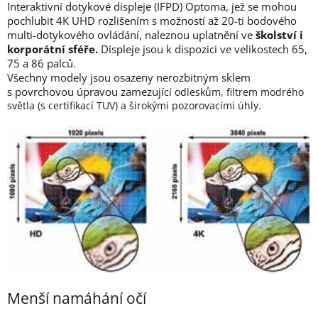
Interaktivní dotykové displeje (IFPD) Optoma, jež se mohou
pochlubit 4K UHD rozlišením s možností až 20-ti bodového
multi-dotykového ovládání, naleznou uplatnění ve
školství i
korporátní sféře.
Displeje jsou k dispozici ve velikostech 65,
75 a 86 palců.
Všechny modely jsou osazeny nerozbitným sklem
s povrchovou úpravou zamezují
cí odleskům, filtrem modrého
světla (s certifikací TUV) a širokými pozorovacími úhly.
Menší namáhání očí