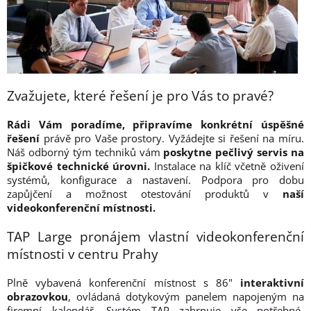
Zvažujete, které řešení je pro Vás to pravé?
Rádi Vám poradíme, připravíme konkrétní úspěšné
řešení
právě pro Vaše prostory. Vyžádejte si řešení na míru.
Náš odborný tým techniků vám
poskytne
pečlivý servis na
špičkové technické úrovni.
Instalace na klíč včetně oživení
systémů, konfigurace a nastavení. Podpora pro dobu
zapůjčení a možnost otestování produktů v
naší
videokonferenční místnosti.
TAP Large pronájem vlastní videokonferenční
místnosti v centru Prahy
Plně vybavená konferenční místnost s 86"
interaktivní
obrazovkou
, ovládaná dotykovým panelem napojeným na
firemní kalendář. Systém TAP zahrnuje vše potřebné-