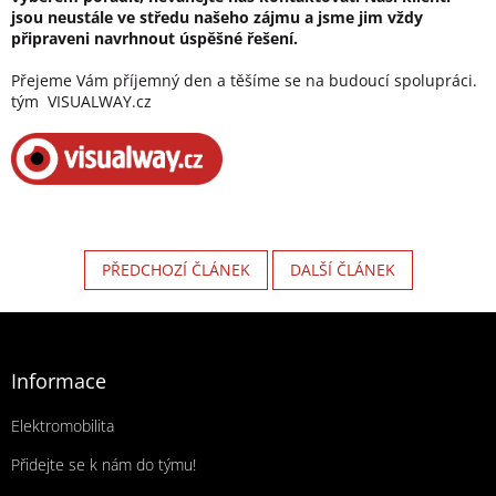
jsou neustále ve středu našeho zájmu a jsme jim vždy
připraveni navrhnout
úspěšné řešení.
Přejeme Vám příjemný den a těšíme se na budoucí spolupráci.
tým VISUALWAY.cz
PŘEDCHOZÍ ČLÁNEK
DALŠÍ ČLÁNEK
Zápatí
Informace
Elektromobilita
Přidejte se k nám do týmu!