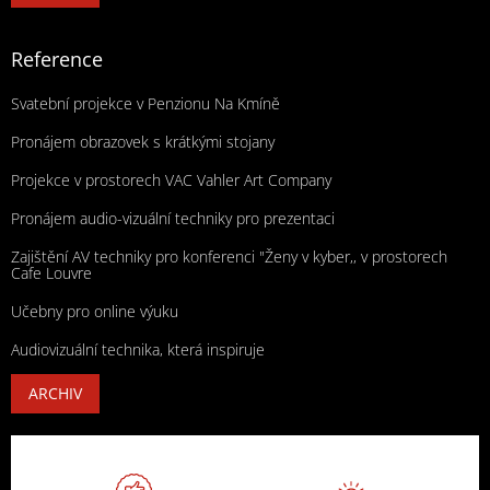
Reference
Svatební projekce v Penzionu Na Kmíně
Pronájem obrazovek s krátkými stojany
Projekce v prostorech VAC Vahler Art Company
Pronájem audio-vizuální techniky pro prezentaci
Zajištění AV techniky pro konferenci "Ženy v kyber,, v prostorech
Cafe Louvre
Učebny pro online výuku
Audiovizuální technika, která inspiruje
ARCHIV