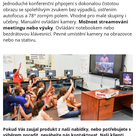
Jednoduché konferenční připojení s dokonalou čistotou
obrazu se spolehlivým zvukem bez výpadků, ostřením
autofocus a 78° zorným polem. Vhodné pro malé skupiny i
učebny. Manuální ovládání kamery.
Možnost streamování
meetingu nebo výuky
. Ovládání notebookem nebo
bezdrátovou klávesnicí. Pevné umístění kamery na obrazovce
nebo na stativu.
Pokud Vás zaujal produkt z naší nabídky, nebo potřebujete s
výběrem poradit, neváhejte nás kontaktovat. Naši klienti