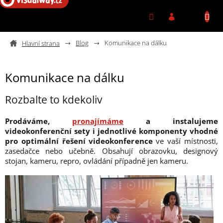
Přejít na obsah
Blog
Komunikace na dálku
Komunikace na dálku
Rozbalte to kdekoliv
Prodáváme,
pronajímáme
a instalujeme
videokonferenční sety i jednotlivé komponenty vhodné
pro optimální řešení videokonference
ve vaší místnosti,
zasedačce nebo učebně. Obsahují obrazovku, designový
stojan, kameru, repro, ovládání případně jen kameru.