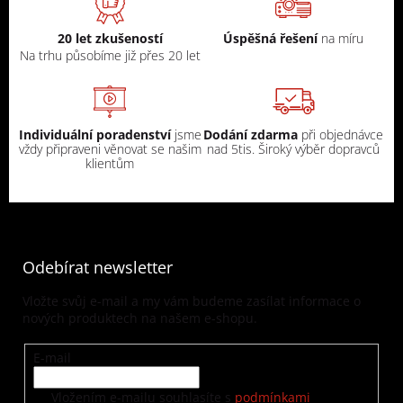
20 let zkušeností
Úspěšná řešení
na míru
Na trhu působíme již přes 20 let
Individuální poradenství
jsme
Dodání zdarma
při objednávce
vždy připraveni věnovat se našim
nad 5tis. Široký výběr dopravců
klientům
Odebírat newsletter
Vložte svůj e-mail a my vám budeme zasílat informace o
nových produktech na našem e-shopu.
E-mail
Vložením e-mailu souhlasíte s
podmínkami