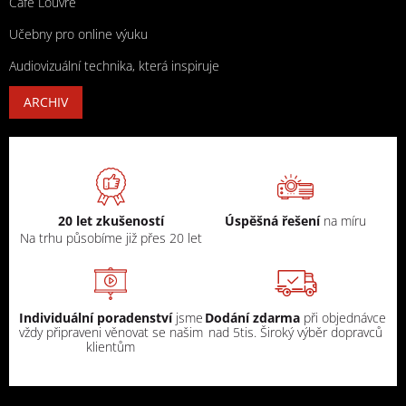
Cafe Louvre
Učebny pro online výuku
Audiovizuální technika, která inspiruje
ARCHIV
20 let zkušeností
Úspěšná řešení
na míru
Na trhu působíme již přes 20 let
Individuální poradenství
jsme
Dodání zdarma
při objednávce
vždy připraveni věnovat se našim
nad 5tis. Široký výběr dopravců
klientům