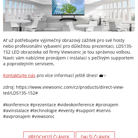
Ať už potřebujete výjimečný obrazový zážitek pro své hosty
nebo profesionální vybavení pro důležitou prezentaci, LDS135-
152 LED obrazovka od firmy Viewsonic je tou správnou volbou.
Navíc vám nabízíme pronájem i instalaci s pečlivým supportem
a poprodejním servisem,
Kontaktujte nás
pro více informací ještě dnes! 💼✨
zdroj: https://www.viewsonic.com/cz/products/direct-view-
led/LDS135-152#
#konference
#prezentace
#videokonference
#pronajem
#avinstalace
#technologie
#eventy
#support
#servis
#avpronajem
#viewsonic
PŘEDCHOZÍ ČLÁNEK
DALŠÍ ČLÁNEK