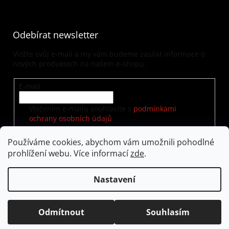
Odebírat newsletter
Vložte svůj e-mail a my vám budeme zasílat informace o
nových produktech na našem e-shopu.
E-mail
Vložením e-mailu souhlasíte s
podmínkami
ochrany osobních údajů
Používáme cookies, abychom vám umožnili pohodlné
prohlížení webu. Více informací
zde
.
PŘIHLÁSIT SE
Nastavení
Vytvořil Shoptet
|
Nakódoval eshopGuru
Odmítnout
Souhlasím
Copyright 2026
visualway.cz
. Všechna práva vyhrazena.
Upravit nastavení cookies