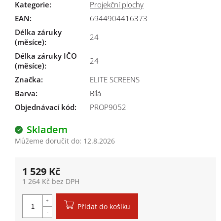
Kategorie
:
Projekční plochy
EAN
:
6944904416373
Délka záruky
24
(měsíce)
:
Délka záruky IČO
24
(měsíce)
:
Značka
:
ELITE SCREENS
Barva
:
Bílá
Objednávací kód:
PROP9052
Skladem
Můžeme doručit do:
12.8.2026
1 529 Kč
1 264 Kč bez DPH
Měrná cena:
Přidat do košíku