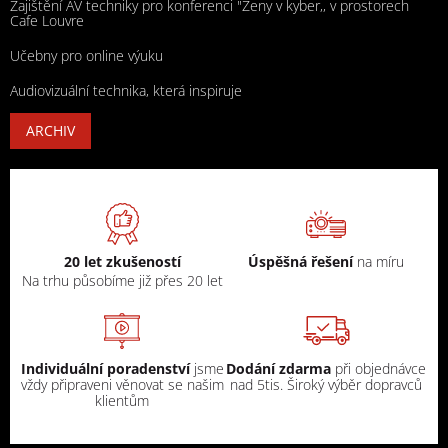
Zajištění AV techniky pro konferenci "Ženy v kyber,, v prostorech
Cafe Louvre
Učebny pro online výuku
Audiovizuální technika, která inspiruje
ARCHIV
20 let zkušeností
Úspěšná řešení
na míru
Na trhu působíme již přes 20 let
Individuální poradenství
jsme
Dodání zdarma
při objednávce
vždy připraveni věnovat se našim
nad 5tis. Široký výběr dopravců
klientům