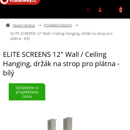
Přejít na obsah
Projekční plochy
ELITE SCREENS 12" Wall / Ceiling Hanging, držák na strop pro
plátna - bílý
ELITE SCREENS 12" Wall / Ceiling
Hanging, držák na strop pro plátna -
bílý
Vyžádejte si
projektovou
cenu