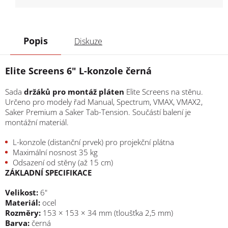
Popis
Diskuze
Elite Screens 6" L-konzole černá
Sada
držáků pro montáž pláten
Elite Screens na stěnu.
Určeno pro modely řad Manual, Spectrum, VMAX, VMAX2,
Saker Premium a Saker Tab-Tension. Součástí balení je
montážní materiál.
L-konzole (distanční prvek) pro projekční plátna
Maximální nosnost 35 kg
Odsazení od stěny (až 15 cm)
ZÁKLADNÍ SPECIFIKACE
Velikost:
6"
Materiál:
ocel
Rozměry:
153 × 153 × 34 mm (tloušťka 2,5 mm)
Barva:
černá