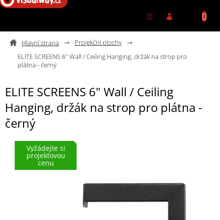
Přejít na obsah
Projekční plochy
ELITE SCREENS 6" Wall / Ceiling Hanging, držák na strop pro
plátna - černý
ELITE SCREENS 6" Wall / Ceiling
Hanging, držák na strop pro plátna -
černý
Vyžádejte si
projektovou
cenu