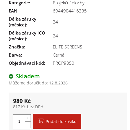
Kategorie
:
Projekční plochy
EAN
:
6944904416335
Délka záruky
24
(měsíce)
:
Délka záruky IČO
24
(měsíce)
:
Značka
:
ELITE SCREENS
Barva
:
Černá
Objednávací kód:
PROP9050
Skladem
Můžeme doručit do:
12.8.2026
989 Kč
817 Kč bez DPH
Měrná cena:
Přidat do košíku