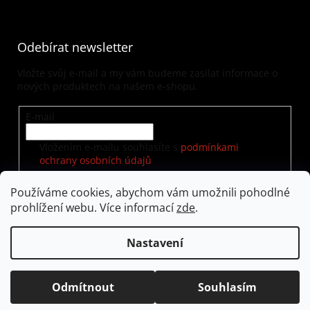
Odebírat newsletter
Vložte svůj e-mail a my vám budeme zasílat informace o
nových produktech na našem e-shopu.
E-mail
Vložením e-mailu souhlasíte s
podmínkami
ochrany osobních údajů
Používáme cookies, abychom vám umožnili pohodlné
prohlížení webu. Více informací
zde
.
PŘIHLÁSIT SE
Nastavení
Vytvořil Shoptet
|
Nakódoval eshopGuru
Odmítnout
Souhlasím
Copyright 2026
visualway.cz
. Všechna práva vyhrazena.
Upravit nastavení cookies