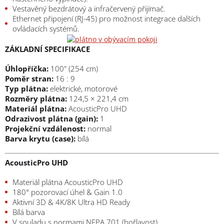
Vestavěný bezdrátový a infračervený přijímač.
Ethernet připojení (RJ-45) pro možnost integrace dalších
ovládacích systémů.
ZÁKLADNÍ SPECIFIKACE
Úhlopříčka:
100" (254 cm)
Poměr stran:
16 : 9
Typ plátna:
elektrické, motorové
Rozměry plátna:
124,5 × 221,4 cm
Materiál plátna:
AcousticPro UHD
Odrazivost plátna (gain):
1
Projekční vzdálenost:
normal
Barva krytu (case):
bílá
AcousticPro UHD
Materiál plátna AcousticPro UHD
180° pozorovací úhel & Gain 1.0
Aktivní 3D & 4K/8K Ultra HD Ready
Bílá barva
V souladu s normami NFPA 701 (hořlavost)