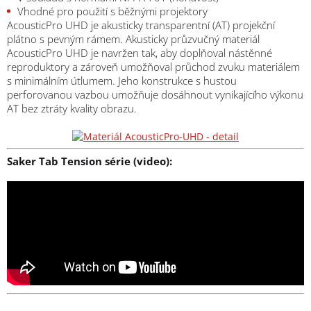
Vhodné pro použití s běžnými projektory
AcousticPro UHD je akusticky transparentní (AT) projekční
plátno s pevným rámem. Akusticky průzvučný materiál
AcousticPro UHD je navržen tak, aby doplňoval nástěnné
reproduktory a zároveň umožňoval průchod zvuku materiálem
s minimálním útlumem. Jeho konstrukce s hustou
perforovanou vazbou umožňuje dosáhnout vynikajícího výkonu
AT bez ztráty kvality obrazu.
Saker Tab Tension série (video):