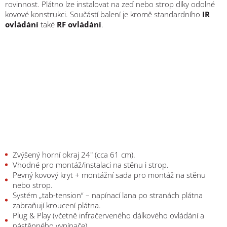
rovinnost. Plátno lze instalovat na zeď nebo strop díky odolné
kovové konstrukci. Součástí balení je kromě standardního
IR
ovládání
také
RF ovládání
.
Zvýšený horní okraj 24" (cca 61 cm).
Vhodné pro montáž/instalaci na stěnu i strop.
Pevný kovový kryt + montážní sada pro montáž na stěnu
nebo strop.
Systém „tab-tension“ – napínací lana po stranách plátna
zabraňují kroucení plátna.
Plug & Play (včetně infračerveného dálkového ovládání a
nástěnného vypínače).