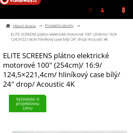
Přejít na obsah
Projekční plochy
ELITE SCREENS plátno elektrické motorové 100" (254cm)/ 16:9/
124,5×221,4cm/ hliníkový case bílý/ 24" drop/ Acoustic 4K
ELITE SCREENS plátno elektrické
motorové 100" (254cm)/ 16:9/
124,5×221,4cm/ hliníkový case bílý/
24" drop/ Acoustic 4K
Vyžádejte si
projektovou
cenu