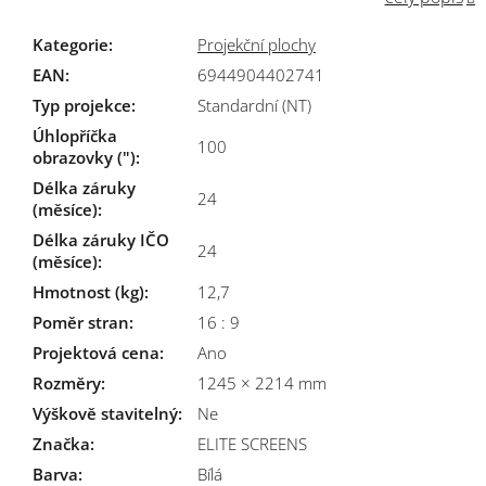
Kategorie
:
Projekční plochy
EAN
:
6944904402741
Typ projekce
:
Standardní (NT)
Úhlopříčka
100
obrazovky (")
:
Délka záruky
24
(měsíce)
:
Délka záruky IČO
24
(měsíce)
:
Hmotnost (kg)
:
12,7
Poměr stran
:
16 : 9
Projektová cena
:
Ano
Rozměry
:
1245 × 2214 mm
Výškově stavitelný
:
Ne
Značka
:
ELITE SCREENS
Barva
:
Bílá