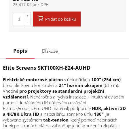
25 417 Kč bez DPH
Měrná cena:
Přidat do košíku
Popis
Diskuze
Elite Screens SKT100XH-E24-AUHD
Elektrické motorové plátno
s úhlopříčkou
100" (254 cm)
,
bílou hliníkovou konstrukcí a
24" horním okrajem
(61 cm).
Vhodné
pro projektory se standardní projekční
vzdáleností
. Nenáročná a rychlá instalace + intuitivní ovládání
pomocí dodávaného IR dálkového ovládání.
Plátno (AcousticPro UHD materiál) podporuje
HDR, aktivní 3D
a 4K/8K Ultra HD
a nabízí šířku zorného úhlu
180°
. Je
vybaveno systémem
tab-tension
, který pomocí napínacích
lanek po stranách plátna zabraňuje jeho kroucení a zlepšuje