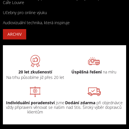
Cafe Louvre
Učebny pro online výuku
Audiovizuální technika, která inspiruje
ARCHIV
20 let zkušeností
Úspěšná řešení
na míru
Na trhu působíme již přes 20 let
Individuální poradenství
jsme
Dodání zdarma
při objednávce
vždy připraveni věnovat se našim
nad 5tis. Široký výběr dopravců
klientům