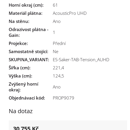
Horní okraj (cm)
:
61
Materiál plátna
:
AcousticPro UHD
Na stěnu
:
Ano
Odrazivost plátna -
1
Gain
:
Projekce
:
Přední
Samostatně stojící
:
Ne
SKUPINA_VARIANT
:
ES-Saker-TAB-Tension_AUHD
Šířka (cm)
:
221,4
Výška (cm)
:
124,5
Zvýšený horní
Ano
okraj
:
Objednávací kód:
PROP9079
Na dotaz
30 755 Kč