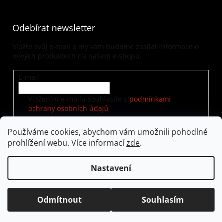
Odebírat newsletter
Vložte svůj e-mail a my vám budeme zasílat informace o
nových produktech na našem e-shopu.
E-mail
Vložením e-mailu souhlasíte s
podmínkami
ochrany osobních údajů
Používáme cookies, abychom vám umožnili pohodlné
prohlížení webu. Více informací
zde
.
PŘIHLÁSIT SE
Nastavení
Vytvořil Shoptet
|
Nakódoval eshopGuru
Odmítnout
Souhlasím
Copyright 2026
visualway.cz
. Všechna práva vyhrazena.
Upravit nastavení cookies