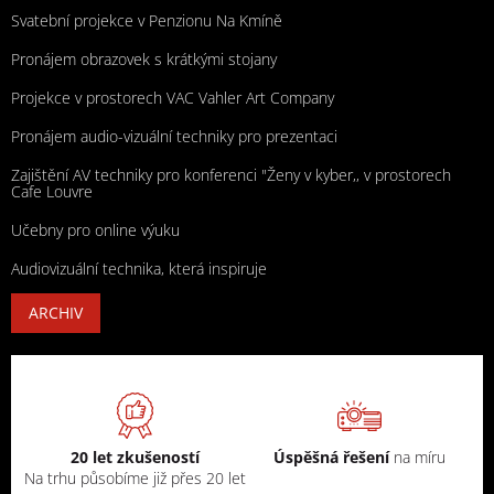
Svatební projekce v Penzionu Na Kmíně
Pronájem obrazovek s krátkými stojany
Projekce v prostorech VAC Vahler Art Company
Pronájem audio-vizuální techniky pro prezentaci
Zajištění AV techniky pro konferenci "Ženy v kyber,, v prostorech
Cafe Louvre
Učebny pro online výuku
Audiovizuální technika, která inspiruje
ARCHIV
20 let zkušeností
Úspěšná řešení
na míru
Na trhu působíme již přes 20 let