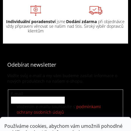
Individuální poradenství
jsme
Dodání zdarma
při objednávce
vždy připraveni věnovat se našim
nad 5tis. Široký výběr dopravců
klientům
Odebírat newsletter
Vložte svůj e-mail a my vám budeme zasílat informace o
nových produktech na našem e-shopu.
E-mail
Vložením e-mailu souhlasíte s
podmínkami
ochrany osobních údajů
Používáme cookies, abychom vám umožnili pohodlné