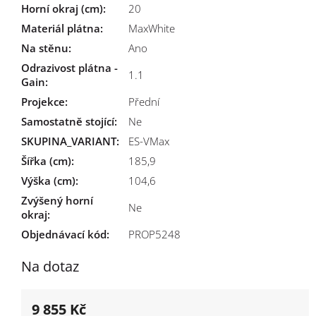
Horní okraj (cm)
:
20
Materiál plátna
:
MaxWhite
Na stěnu
:
Ano
Odrazivost plátna -
1.1
Gain
:
Projekce
:
Přední
Samostatně stojící
:
Ne
SKUPINA_VARIANT
:
ES-VMax
Šířka (cm)
:
185,9
Výška (cm)
:
104,6
Zvýšený horní
Ne
okraj
:
Objednávací kód:
PROP5248
Na dotaz
9 855 Kč