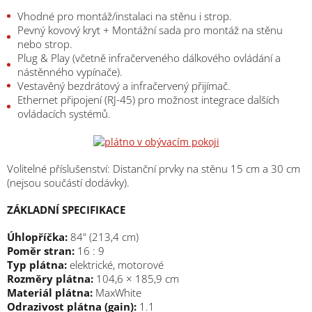
Vhodné pro montáž/instalaci na stěnu i strop.
Pevný kovový kryt + Montážní sada pro montáž na stěnu
nebo strop.
Plug & Play (včetně infračerveného dálkového ovládání a
nástěnného vypínače).
Vestavěný bezdrátový a infračervený přijímač.
Ethernet připojení (RJ-45) pro možnost integrace dalších
ovládacích systémů.
Volitelné příslušenství: Distanční prvky na stěnu 15 cm a 30 cm
(nejsou součástí dodávky).
ZÁKLADNÍ SPECIFIKACE
Úhlopříčka:
84" (213,4 cm)
Poměr stran:
16 : 9
Typ plátna:
elektrické, motorové
Rozměry plátna:
104,6 × 185,9 cm
Materiál plátna:
MaxWhite
Odrazivost plátna (gain):
1.1