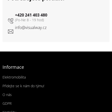
+420 241 403 480
info
@
visualway.cz
Zápatí
Informace
Elektromobilita
Přidejte se k nám do týmu!
O nás
GDPR