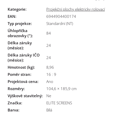
Kategorie
:
Projekční plochy elektricky rolovací
EAN
:
6944904400174
Typ projekce
:
Standardní (NT)
Úhlopříčka
84
obrazovky (")
:
Délka záruky
24
(měsíce)
:
Délka záruky IČO
24
(měsíce)
:
Hmotnost (kg)
:
8,96
Poměr stran
:
16 : 9
Projektová cena
:
Ano
Rozměry
:
104,6 × 185,9 cm
Výškově stavitelný
:
Ne
Značka
:
ELITE SCREENS
Barva
:
Bílá