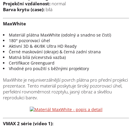
Projekční vzdálenost:
normal
Barva krytu (case):
bílá
MaxWhite
Materiál plátna MaxWhite (odolný a snadno se čistí)
180° pozorovací úhel
Aktivní 3D & 4K/8K Ultra HD Ready
Černé maskování (okraje) & černá zadní strana
Matná bílá (vícevrstvá vazba)
Certifikace Greenguard
Vhodné pro použití s běžnými projektory
MaxWhite je nejuniverzálnější povrch plátna pro přední projekci
prezentace. Tento materiál poskytuje široký pozorovací úhel,
perfektní rovnoměrnost rozptylu, jasný obraz a skvělou
reprodukci barev.
VMAX 2 série (video 1):