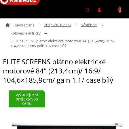
Přejít na obsah
Projekční plochy
Nástěnné
Rolovací elektricky
ELITE SCREENS plátno elektrické motorové 84" (213,4cm)/ 16:9/
104,6×185,9cm/ gain 1.1/ case bílý
ELITE SCREENS plátno elektrické
motorové 84" (213,4cm)/ 16:9/
104,6×185,9cm/ gain 1.1/ case bílý
Vyžádejte si
projektovou
cenu