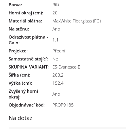
Barva
:
Bílá
Horní okraj (cm)
:
20
Materiál plátna
:
MaxWhite Fiberglass (FG)
Na stěnu
:
Ano
Odrazivost plátna -
1.1
Gain
:
Projekce
:
Přední
Samostatně stojící
:
Ne
SKUPINA_VARIANT
:
ES-Evanesce-B
Šířka (cm)
:
203,2
Výška (cm)
:
152,4
Zvýšený horní
Ano
okraj
:
Objednávací kód:
PROP9185
Na dotaz