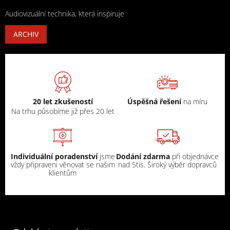
Audiovizuální technika, která inspiruje
ARCHIV
20 let zkušeností
Úspěšná řešení
na míru
Na trhu působíme již přes 20 let
Individuální poradenství
jsme
Dodání zdarma
při objednávce
vždy připraveni věnovat se našim
nad 5tis. Široký výběr dopravců
klientům