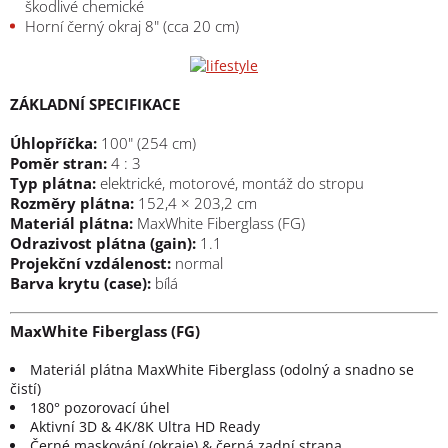
škodlivé chemické
Horní černý okraj 8" (cca 20 cm)
ZÁKLADNÍ SPECIFIKACE
Úhlopříčka:
100" (254 cm)
Poměr stran:
4 : 3
Typ plátna:
elektrické, motorové, montáž do stropu
Rozměry plátna:
152,4 × 203,2 cm
Materiál plátna:
MaxWhite Fiberglass (FG)
Odrazivost plátna (gain):
1.1
Projekční vzdálenost:
normal
Barva krytu (case):
bílá
MaxWhite Fiberglass (FG)
Materiál plátna MaxWhite Fiberglass (odolný a snadno se
čistí)
180° pozorovací úhel
Aktivní 3D & 4K/8K Ultra HD Ready
Černé maskování (okraje) & černá zadní strana