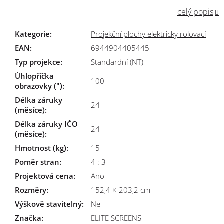
celý popis
Kategorie
:
Projekční plochy elektricky rolovací
EAN
:
6944904405445
Typ projekce
:
Standardní (NT)
Úhlopříčka
100
obrazovky (")
:
Délka záruky
24
(měsíce)
:
Délka záruky IČO
24
(měsíce)
:
Hmotnost (kg)
:
15
Poměr stran
:
4 : 3
Projektová cena
:
Ano
Rozměry
:
152,4 × 203,2 cm
Výškově stavitelný
:
Ne
Značka
:
ELITE SCREENS