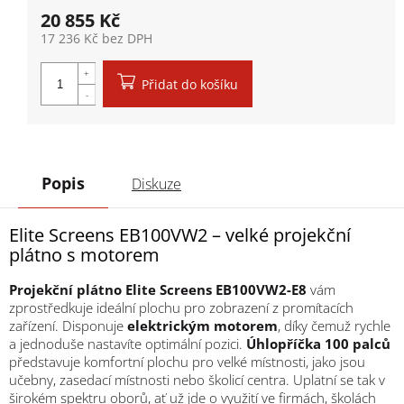
20 855 Kč
17 236 Kč bez DPH
Měrná cena:
Přidat do košíku
Popis
Diskuze
Elite Screens EB100VW2 – velké projekční
plátno s motorem
Projekční plátno Elite Screens EB100VW2-E8
vám
zprostředkuje ideální plochu pro zobrazení z promítacích
zařízení. Disponuje
elektrickým motorem
, díky čemuž rychle
a jednoduše nastavíte optimální pozici.
Úhlopříčka 100 palců
představuje komfortní plochu pro velké místnosti, jako jsou
učebny, zasedací místnosti nebo školicí centra. Uplatní se tak v
širokém spektru oborů, ať už jde o využití ve firmách, školách