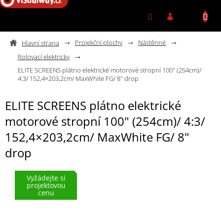
Přejít na obsah
Projekční plochy
Nástěnné
Rolovací elektricky
ELITE SCREENS plátno elektrické motorové stropní 100" (254cm)/
4:3/ 152,4×203,2cm/ MaxWhite FG/ 8" drop
ELITE SCREENS plátno elektrické
motorové stropní 100" (254cm)/ 4:3/
152,4×203,2cm/ MaxWhite FG/ 8"
drop
Vyžádejte si
projektovou
cenu