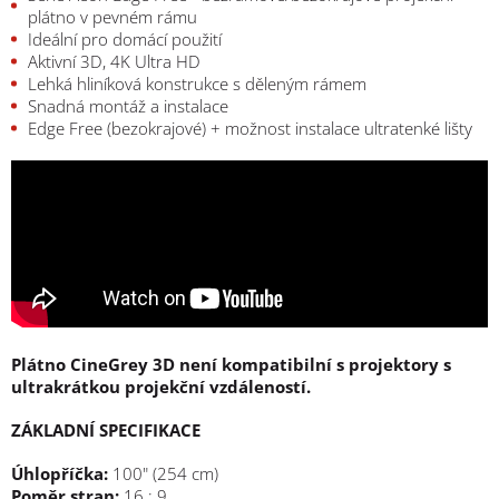
plátno v pevném rámu
Ideální pro domácí použití
Aktivní 3D, 4K Ultra HD
Lehká hliníková konstrukce s děleným rámem
Snadná montáž a instalace
Edge Free (bezokrajové) + možnost instalace ultratenké lišty
Plátno CineGrey 3D není kompatibilní s projektory s
ultrakrátkou projekční vzdáleností.
ZÁKLADNÍ SPECIFIKACE
Úhlopříčka:
100" (254 cm)
Poměr stran:
16 : 9