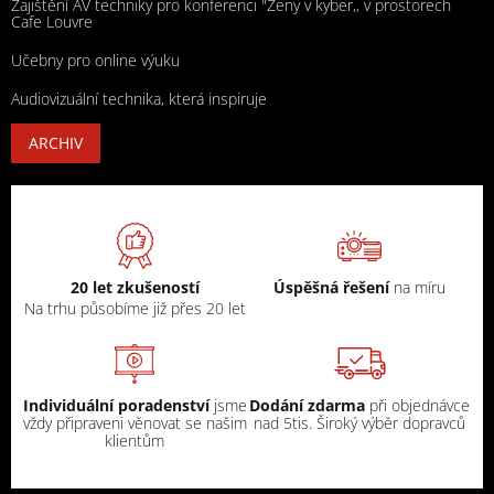
Zajištění AV techniky pro konferenci "Ženy v kyber,, v prostorech
Cafe Louvre
Učebny pro online výuku
Audiovizuální technika, která inspiruje
ARCHIV
20 let zkušeností
Úspěšná řešení
na míru
Na trhu působíme již přes 20 let
Individuální poradenství
jsme
Dodání zdarma
při objednávce
vždy připraveni věnovat se našim
nad 5tis. Široký výběr dopravců
klientům