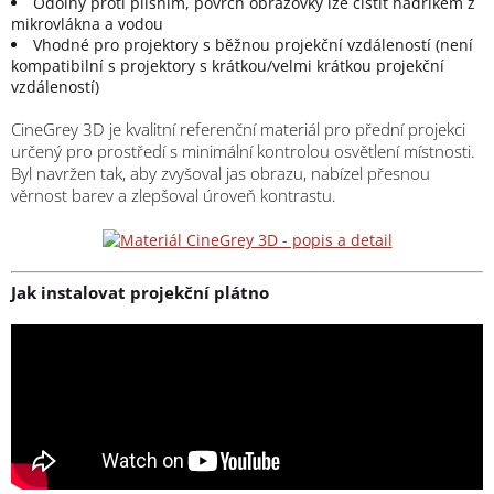
Odolný proti plísním, povrch obrazovky lze čistit hadříkem z
mikrovlákna a vodou
Vhodné pro projektory s běžnou projekční vzdáleností (není
kompatibilní s projektory s krátkou/velmi krátkou projekční
vzdáleností)
CineGrey 3D je kvalitní referenční materiál pro přední projekci
určený pro prostředí s minimální kontrolou osvětlení místnosti.
Byl navržen tak, aby zvyšoval jas obrazu, nabízel přesnou
věrnost barev a zlepšoval úroveň kontrastu.
Jak instalovat projekční plátno