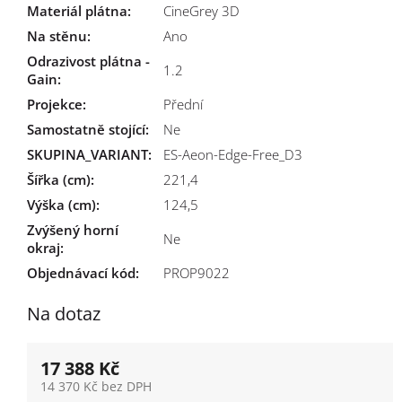
Materiál plátna
:
CineGrey 3D
Na stěnu
:
Ano
Odrazivost plátna -
1.2
Gain
:
Projekce
:
Přední
Samostatně stojící
:
Ne
SKUPINA_VARIANT
:
ES-Aeon-Edge-Free_D3
Šířka (cm)
:
221,4
Výška (cm)
:
124,5
Zvýšený horní
Ne
okraj
:
Objednávací kód:
PROP9022
Na dotaz
17 388 Kč
14 370 Kč bez DPH