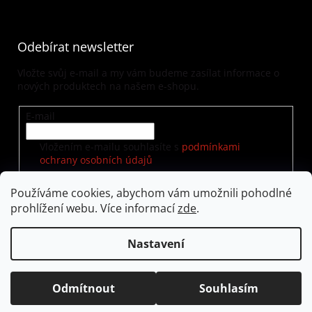
Odebírat newsletter
Vložte svůj e-mail a my vám budeme zasílat informace o
nových produktech na našem e-shopu.
E-mail
Vložením e-mailu souhlasíte s
podmínkami
ochrany osobních údajů
Používáme cookies, abychom vám umožnili pohodlné
prohlížení webu. Více informací
zde
.
PŘIHLÁSIT SE
Nastavení
Vytvořil Shoptet
|
Nakódoval eshopGuru
Odmítnout
Souhlasím
Copyright 2026
visualway.cz
. Všechna práva vyhrazena.
Upravit nastavení cookies