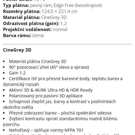
Typ plátna:
pevný rám, Edge Free (bezokrajové)
Rozměry plátna:
124,5 × 221,4 cm
Materiál plátna:
CineGrey 3D
Odrazivost plátna (gain):
1.2
Projekční vzdálenost:
normal
Barva rámu:
černá
CineGrey 3D
Materiál plátna CineGrey 3D
90° pozorovací úhel (45° vlevo a vpravo)
Gain 1.2
Certifikace ISF pro přesné barevné body, teplotu barev a
dynamický rozsah
Aktivní 3D & 4K/8K Ultra HD & HDR Ready
Polarizovaný pro pasivní 3D aplikace
Schopnost zlepšit jas, barvy a kontrast v podmínkách
okolního světla
Přesné zobrazení barev – plochá spektrální odezva
Zvýšení kontrastu oproti standardnímu matně bílému
povrchu
Nehořlavý – splňuje normy NFPA 701