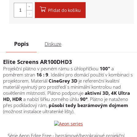
Měrná cena:
Přidat do košíku
Popis
Diskuze
Elite Screens AR100DHD3
Projekční plátno v pevném rámu s úhlopříčkou
100"
a
poměrem stran
16 : 9
. Ideální pro domácí použití v kombinaci s
projektorem. Materiál
CineGrey 3D
je referenční kvalitní
materiál vyvinutý pro prostředí s minimální kontrolou nad
osvětlením místnosti. Plátno podporuje
aktivní 3D, 4K Ultra
HD, HDR
a nabízí šířku zorného úhlu
90°
. Plátno je nataženo
přes podkladový rám,
působí tedy bezrámovým dojmem
(možnost instalace ultratenké lišty).
Série Aeon Edge Free - bezrámové/bezokrajové projekční