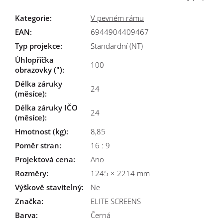
Kategorie
:
V pevném rámu
EAN
:
6944904409467
Typ projekce
:
Standardní (NT)
Úhlopříčka
100
obrazovky (")
:
Délka záruky
24
(měsíce)
:
Délka záruky IČO
24
(měsíce)
:
Hmotnost (kg)
:
8,85
Poměr stran
:
16 : 9
Projektová cena
:
Ano
Rozměry
:
1245 × 2214 mm
Výškově stavitelný
:
Ne
Značka
:
ELITE SCREENS
Barva
:
Černá