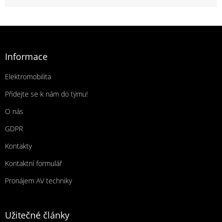
Zápatí
Informace
Elektromobilita
Přidejte se k nám do týmu!
O nás
GDPR
Kontakty
Kontaktní formulář
Pronájem AV techniky
Užitečné články