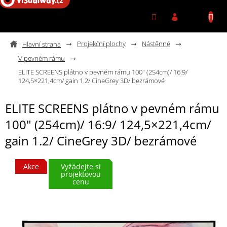
Přejít na obsah
Projekční plochy
Nástěnné
V pevném rámu
ELITE SCREENS plátno v pevném rámu 100" (254cm)/ 16:9/
124,5×221,4cm/ gain 1.2/ CineGrey 3D/ bezrámové
ELITE SCREENS plátno v pevném rámu
100" (254cm)/ 16:9/ 124,5×221,4cm/
gain 1.2/ CineGrey 3D/ bezrámové
Akce
Vyžádejte si
projektovou
cenu