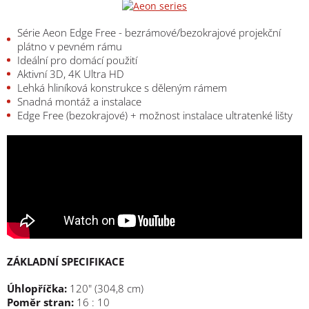
Série Aeon Edge Free - bezrámové/bezokrajové projekční
plátno v pevném rámu
Ideální pro domácí použití
Aktivní 3D, 4K Ultra HD
Lehká hliníková konstrukce s děleným rámem
Snadná montáž a instalace
Edge Free (bezokrajové) + možnost instalace ultratenké lišty
ZÁKLADNÍ SPECIFIKACE
Úhlopříčka:
120" (304,8 cm)
Poměr stran:
16 : 10