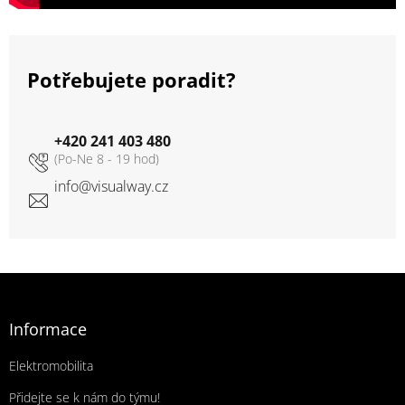
Potřebujete poradit?
+420 241 403 480
info
@
visualway.cz
Zápatí
Informace
Elektromobilita
Přidejte se k nám do týmu!