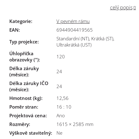
celý popis
Kategorie
:
V pevném rámu
EAN
:
6944904419565
Standardní (NT), Krátká (ST),
Typ projekce
:
Ultrakrátká (UST)
Úhlopříčka
120
obrazovky (")
:
Délka záruky
24
(měsíce)
:
Délka záruky IČO
24
(měsíce)
:
Hmotnost (kg)
:
12,56
Poměr stran
:
16 : 10
Projektová cena
:
Ano
Rozměry
:
1615 × 2585 mm
Výškově stavitelný
:
Ne