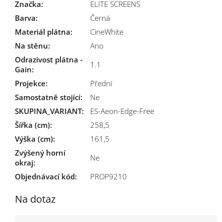
Značka
:
ELITE SCREENS
Barva
:
Černá
Materiál plátna
:
CineWhite
Na stěnu
:
Ano
Odrazivost plátna -
1.1
Gain
:
Projekce
:
Přední
Samostatně stojící
:
Ne
SKUPINA_VARIANT
:
ES-Aeon-Edge-Free
Šířka (cm)
:
258,5
Výška (cm)
:
161,5
Zvýšený horní
Ne
okraj
:
Objednávací kód:
PROP9210
Na dotaz