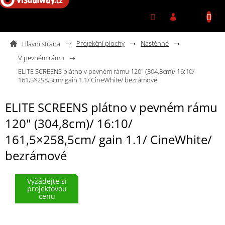
Přejít na obsah
Projekční plochy
Nástěnné
V pevném rámu
ELITE SCREENS plátno v pevném rámu 120" (304,8cm)/ 16:10/
161,5×258,5cm/ gain 1.1/ CineWhite/ bezrámové
ELITE SCREENS plátno v pevném rámu
120" (304,8cm)/ 16:10/
161,5×258,5cm/ gain 1.1/ CineWhite/
bezrámové
Vyžádejte si
projektovou
cenu