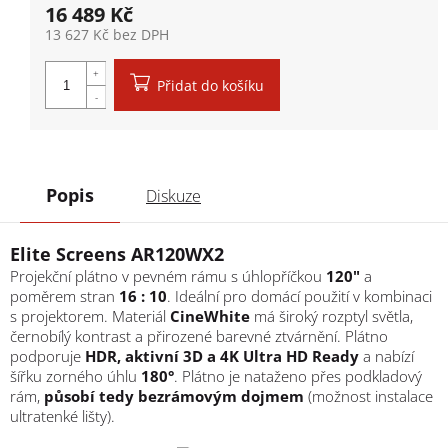
16 489 Kč
13 627 Kč bez DPH
Měrná cena:
Přidat do košíku
Popis
Diskuze
Elite Screens AR120WX2
Projekční plátno v pevném rámu s úhlopříčkou
120"
a
poměrem stran
16 : 10
. Ideální pro domácí použití v kombinaci
s projektorem. Materiál
CineWhite
má široký rozptyl světla,
černobílý kontrast a přirozené barevné ztvárnění. Plátno
podporuje
HDR, aktivní 3D a 4K Ultra HD Ready
a nabízí
šířku zorného úhlu
180°
. Plátno je nataženo přes podkladový
rám,
působí tedy bezrámovým dojmem
(možnost instalace
ultratenké lišty).