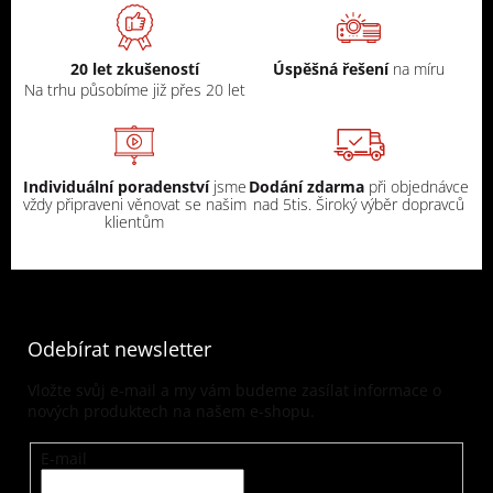
20 let zkušeností
Úspěšná řešení
na míru
Na trhu působíme již přes 20 let
Individuální poradenství
jsme
Dodání zdarma
při objednávce
vždy připraveni věnovat se našim
nad 5tis. Široký výběr dopravců
klientům
Odebírat newsletter
Vložte svůj e-mail a my vám budeme zasílat informace o
nových produktech na našem e-shopu.
E-mail