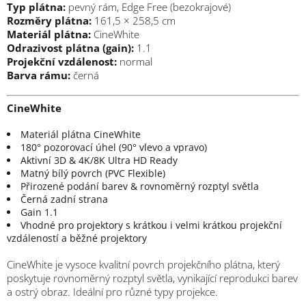
Typ plátna:
pevný rám, Edge Free (bezokrajové)
Rozměry plátna:
161,5 × 258,5 cm
Materiál plátna:
CineWhite
Odrazivost plátna (gain):
1.1
Projekční vzdálenost:
normal
Barva rámu:
černá
CineWhite
Materiál plátna CineWhite
180° pozorovací úhel (90° vlevo a vpravo)
Aktivní 3D & 4K/8K Ultra HD Ready
Matný bílý povrch (PVC Flexible)
Přirozené podání barev & rovnoměrný rozptyl světla
Černá zadní strana
Gain 1.1
Vhodné pro projektory s krátkou i velmi krátkou projekční
vzdáleností a běžné projektory
CineWhite je vysoce kvalitní povrch projekčního plátna, který
poskytuje rovnoměrný rozptyl světla, vynikající reprodukci barev
a ostrý obraz. Ideální pro různé typy projekce.