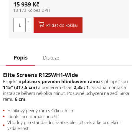
15 939 Kč
13 173 Kč bez DPH
Měrná cena:
Přidat do košíku
Popis
Diskuze
Elite Screens R125WH1-Wide
Projekční
plátno v pevném hliníkovém rámu
s úhlopříčkou
115" (317,5 cm)
a poměrem stran
2,35 : 1
. Snadná montáž a
instalace během několika minut. Posuvné uchycení na zeď. Šířka
rámu
6 cm
.
Hliníkový pevný rám s šířkou 6 cm
Ideální pro domácí použití
Vhodný pro standardní, krátké, ale i ultra-krátké projekční
vzdálenosti