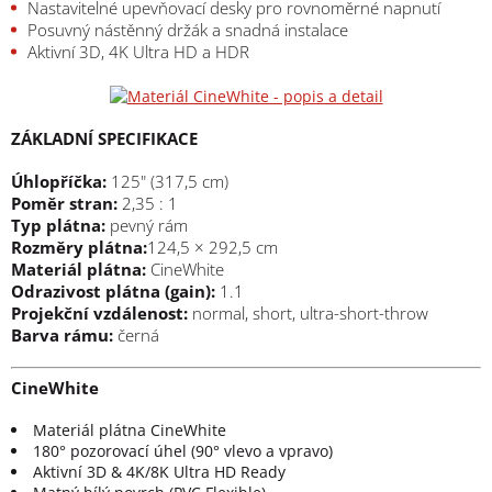
Nastavitelné upevňovací desky pro rovnoměrné napnutí
Posuvný nástěnný držák a snadná instalace
Aktivní 3D, 4K Ultra HD a HDR
ZÁKLADNÍ SPECIFIKACE
Úhlopříčka:
125" (317,5 cm)
Poměr stran:
2,35 : 1
Typ plátna:
pevný rám
Rozměry plátna:
124,5 × 292,5 cm
Materiál plátna:
CineWhite
Odrazivost plátna (gain):
1.1
Projekční vzdálenost:
normal, short, ultra-short-throw
Barva rámu:
černá
CineWhite
Materiál plátna CineWhite
180° pozorovací úhel (90° vlevo a vpravo)
Aktivní 3D & 4K/8K Ultra HD Ready