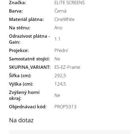
Značka
:
ELITE SCREENS
Barva
:
Černá
Materiál plátna
:
CineWhite
Na stěnu
:
Ano
Odrazivost plátna -
1.1
Gain
:
Projekce
:
Přední
Samostatně stojící
:
Ne
SKUPINA_VARIANT
:
ES-EZ-Frame
Šířka (cm)
:
292,5
Výška (cm)
:
124,5
Zvýšený horní
Ne
okraj
:
Objednávací kód:
PROP5313
Na dotaz