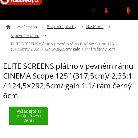
Přejít na obsah
Projekční plochy
Nástěnné
V pevném rámu
ELITE SCREENS plátno v pevném rámu CINEMA Scope 125"
(317,5cm)/ 2,35:1 / 124,5×292,5cm/ gain 1.1/ rám černý 6cm
ELITE SCREENS plátno v pevném rámu
CINEMA Scope 125" (317,5cm)/ 2,35:1
/ 124,5×292,5cm/ gain 1.1/ rám černý
6cm
Vyžádejte si
projektovou
cenu