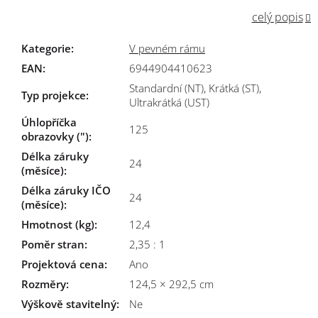
celý popis
Kategorie
:
V pevném rámu
EAN
:
6944904410623
Standardní (NT), Krátká (ST),
Typ projekce
:
Ultrakrátká (UST)
Úhlopříčka
125
obrazovky (")
:
Délka záruky
24
(měsíce)
:
Délka záruky IČO
24
(měsíce)
:
Hmotnost (kg)
:
12,4
Poměr stran
:
2,35 : 1
Projektová cena
:
Ano
Rozměry
:
124,5 × 292,5 cm
Výškově stavitelný
:
Ne