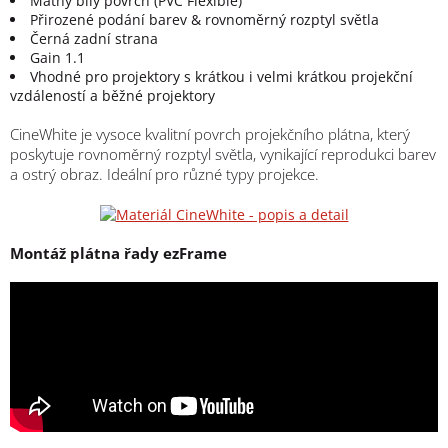
Matný bílý povrch (PVC Flexible)
Přirozené podání barev & rovnoměrný rozptyl světla
Černá zadní strana
Gain 1.1
Vhodné pro projektory s krátkou i velmi krátkou projekční
vzdáleností a běžné projektory
CineWhite je vysoce kvalitní povrch projekčního plátna, který
poskytuje rovnoměrný rozptyl světla, vynikající reprodukci barev
a ostrý obraz. Ideální pro různé typy projekce.
Montáž plátna řady ezFrame