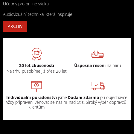
Učebny pro online výuku
Audiovizuální technika, která inspiruje
ARCHIV
20 let zkušeností
Úspěšná řešení
na míru
Na trhu působíme již přes 20 let
Individuální poradenství
jsme
Dodání zdarma
při objednávce
vždy připraveni věnovat se našim
nad 5tis. Široký výběr dopravců
klientům