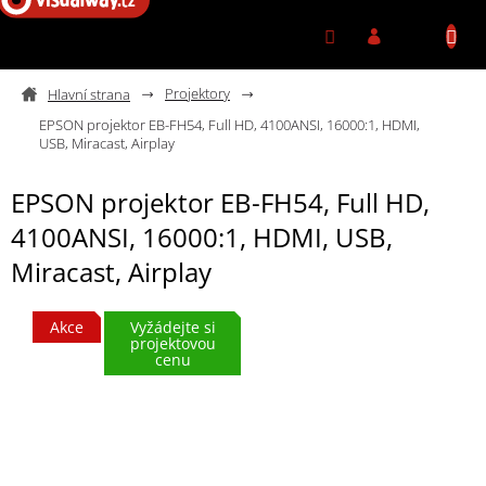
Přejít na obsah
Projektory
EPSON projektor EB-FH54, Full HD, 4100ANSI, 16000:1, HDMI,
USB, Miracast, Airplay
EPSON projektor EB-FH54, Full HD,
4100ANSI, 16000:1, HDMI, USB,
Miracast, Airplay
Akce
Vyžádejte si
projektovou
cenu