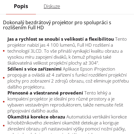
Popis
Diskuze
Dokonalý bezdrátový projektor pro spolupráci s
rozlišením Full HD
Jas a rychlost se snoubí s velikostí a flexibilitou
Tento
projektor nabízí jas 4 100 lumenů, Full HD rozlišení a
technologií 3LCD. To vše přináší vynikající kvalitu obrazu a
vysokou míru zapojení diváků, k čemuž přispívá také
škálovatelná velikost projekční plochy až 304".
Sdílení s více zařízeními
Aplikace Epson iProjection
propojuje a ovládá až 4 zařízení s funkcí rozdělení projekční
plochy pro zobrazení 2 zdrojů obrazu, což eliminuje potřebu
dalšího projektoru.
Přenosné a všestranné provedení
Tento lehký a
kompaktní projektor je ideální pro různé prostory a je
vybaven vestavěným reproduktorem, takže nemusíte řešit
připojování dalšího audia.
Okamžitá korekce obrazu
Automatická vertikální korekce
lichoběžníkového zkreslení okamžitě detekuje a koriguje
zkreslení obrazu při nastavování výšky pomocí nožní páčky,