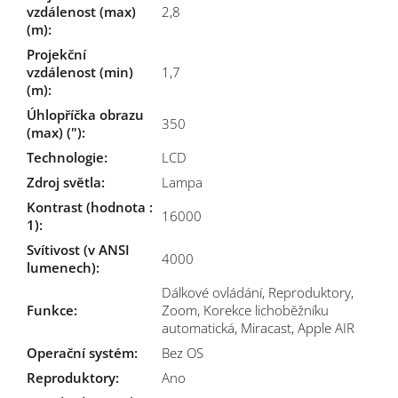
vzdálenost (max)
2,8
(m)
:
Projekční
vzdálenost (min)
1,7
(m)
:
Úhlopříčka obrazu
350
(max) (")
:
Technologie
:
LCD
Zdroj světla
:
Lampa
Kontrast (hodnota :
16000
1)
:
Svítivost (v ANSI
4000
lumenech)
:
Dálkové ovládání, Reproduktory,
Funkce
:
Zoom, Korekce lichoběžníku
automatická, Miracast, Apple AIR
Operační systém
:
Bez OS
Reproduktory
:
Ano