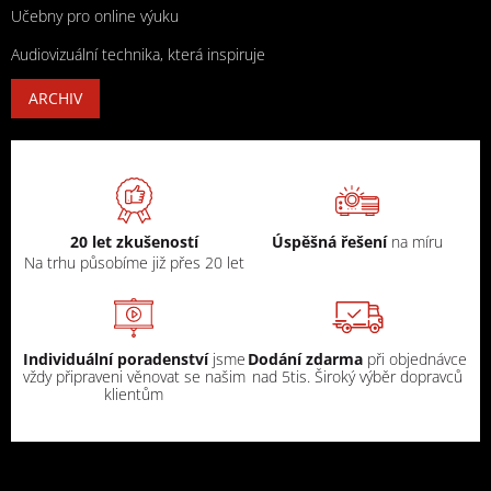
Učebny pro online výuku
Audiovizuální technika, která inspiruje
ARCHIV
20 let zkušeností
Úspěšná řešení
na míru
Na trhu působíme již přes 20 let
Individuální poradenství
jsme
Dodání zdarma
při objednávce
vždy připraveni věnovat se našim
nad 5tis. Široký výběr dopravců
klientům