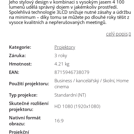
Jeho stylový design v kombinaci s vysokým jasem 4 100
lumenů udělá správný dojem v jakémkoliv prostředí.
Spolehlivá technologie 3LCD snižuje nutné zásahy a údržbu
na minimum – díky tomu se můžete po dlouhé roky těšit z
vysoce kvalitních a nepřerušovaných meetingů.
celý popis
Kategorie
:
Projektory
Záruka
:
3 roky
Hmotnost
:
4.21 kg
EAN
:
8715946738079
Business / kancelářský / školní, Home
Použití projektoru
:
cinema
Typ projekce
:
Standardní (NT)
Skutečné rozlišení
HD 1080 (1920x1080)
projektoru
:
Nativní formát
16:9
obrazu
:
Projekční