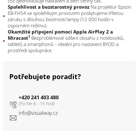
což zjednodušuje nastavení a šetří cenný čas.
Spolehlivost a bezstarostný provoz
Na projektor Epson
EB-FH54 se spolehlivým provozem poskytujeme tříletou
záruku s dlouhou životností lampy (12 000 hodin v
úsporném režimu).
Okamžité připojení pomocí Apple AirPlay 2 a
1
Miracast
Bezproblémové sdílení obsahu z notebooků,
tabletů a smartphonů – ideální pro nastavení BYOD a
prostředí spolupráce.
Potřebujete poradit?
+420 241 403 480
info
@
visualway.cz