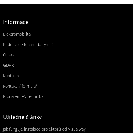
Zápatí
Informace
Elektromobilita
Přidejte se k nám do týmu!
O nás
GDPR
Kontakty
Kontaktní formulář
Pronájem AV techniky
Užitečné články
Jak funguje instalace projektorů od Visualway?