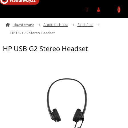
Přejít na obsah
Audio technika
Sluchátka
HP USB G2 Stereo Headset
HP USB G2 Stereo Headset