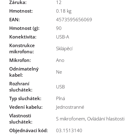
Záruka
:
12
Hmotnost
:
0.18 kg
EAN
:
4573595656069
Hmotnost (g)
:
90
Konektivita
:
USB-A
Konstrukce
Sklápěcí
mikrofonu
:
Mikrofon
:
Ano
Odnímatelný
Ne
kabel
:
Rozhraní
USB
sluchátek
:
Typ sluchátek
:
Plná
Vedení kabelu
:
Jednostranné
Vlastnosti
S mikrofonem, Ovládání hlasitosti
sluchátek
:
Objednávací kód:
03.1513140