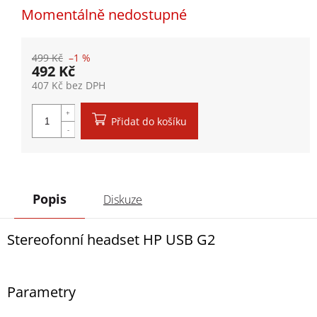
Momentálně nedostupné
499 Kč
–1 %
492 Kč
407 Kč bez DPH
Měrná cena:
Přidat do košíku
Popis
Diskuze
Stereofonní headset HP USB G2
Parametry