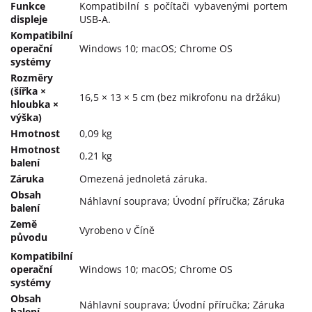
Funkce
Kompatibilní s počítači vybavenými portem
displeje
USB-A.
Kompatibilní
operační
Windows 10; macOS; Chrome OS
systémy
Rozměry
(šířka ×
16,5 × 13 × 5 cm (bez mikrofonu na držáku)
hloubka ×
výška)
Hmotnost
0,09 kg
Hmotnost
0,21 kg
balení
Záruka
Omezená jednoletá záruka.
Obsah
Náhlavní souprava; Úvodní příručka; Záruka
balení
Země
Vyrobeno v Číně
původu
Kompatibilní
operační
Windows 10; macOS; Chrome OS
systémy
Obsah
Náhlavní souprava; Úvodní příručka; Záruka
balení