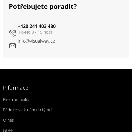
Potřebujete poradit?
+420 241 403 480
info
@
visualway.cz
Zápatí
Informace
Elektromobilita
Přidejte se k nám do týmu!
O nás
GDPR