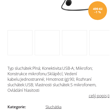
499 Kč
–1 %
Typ sluchátek:Plná; Konektivita:USB-A; Mikrofon;
Konstrukce mikrofonu:Sklápěcí; Vedení
kabelu:Jednostranné; Hmotnost (g):90; Rozhraní
sluchátek:USB; Vlastnosti sluchátek:S mikrofonem,
Ovládání hlasitosti
celý popis
Kategorie
:
Sluchátka