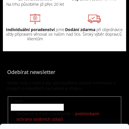
Na trhu působíme již přes 20 let
Individuální poradenství
jsme
Dodání zdarma
při objednávce
vždy připraveni věnovat se našim
nad 5tis. Široký výběr dopravců
klientům
Odebírat newsletter
Vložte svůj e-mail a my vám budeme zasílat informace o
nových produktech na našem e-shopu.
E-mail
Vložením e-mailu souhlasíte s
podmínkami
ochrany osobních údajů