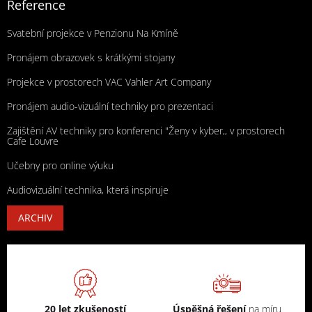
Reference
Svatební projekce v Penzionu Na Kmíně
Pronájem obrazovek s krátkými stojany
Projekce v prostorech VAC Vahler Art Company
Pronájem audio-vizuální techniky pro prezentaci
Zajištění AV techniky pro konferenci "Ženy v kyber,, v prostorech
Cafe Louvre
Učebny pro online výuku
Audiovizuální technika, která inspiruje
ARCHIV
20 let zkušeností
Úspěšná řešení
na míru