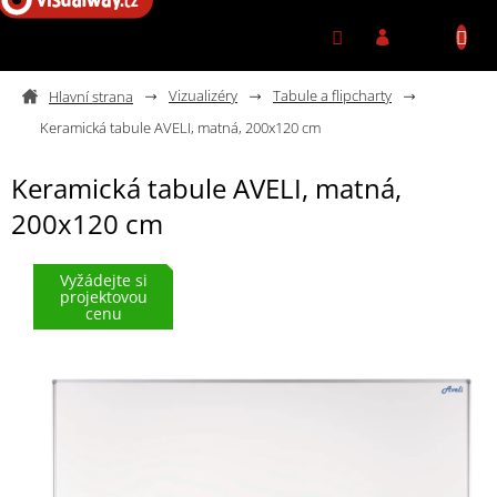
Přejít na obsah
Vizualizéry
Tabule a flipcharty
Keramická tabule AVELI, matná, 200x120 cm
Keramická tabule AVELI, matná,
200x120 cm
Vyžádejte si
projektovou
cenu