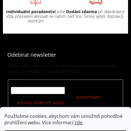
Individuální poradenství
jsme
Dodání zdarma
při objednávce
vždy připraveni věnovat se našim
nad 5tis. Široký výběr dopravců
klientům
Odebírat newsletter
Vložte svůj e-mail a my vám budeme zasílat informace o
nových produktech na našem e-shopu.
E-mail
Vložením e-mailu souhlasíte s
podmínkami
ochrany osobních údajů
Používáme cookies, abychom vám umožnili pohodlné
prohlížení webu. Více informací
zde
.
PŘIHLÁSIT SE