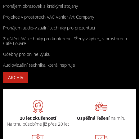
Pronájem obrazovek s krátkými stojany
Projekce v prostorech VAC Vahler Art Company
Pronájem audio-vizuální techniky pro prezentaci
Zajištění AV techniky pro konferenci "Ženy v kyber,, v prostorech
Cafe Louvre
Učebny pro online výuku
Audiovizuální technika, která inspiruje
ARCHIV
20 let zkušeností
Úspěšná řešení
na míru
Na trhu působíme již přes 20 let