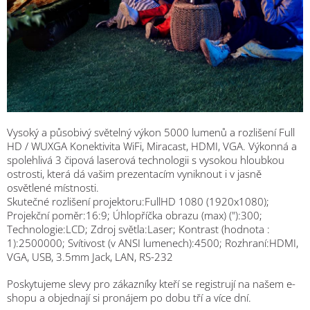
Vysoký a působivý světelný výkon 5000 lumenů a rozlišení Full
HD / WUXGA Konektivita WiFi, Miracast, HDMI, VGA. Výkonná a
spolehlivá 3 čipová laserová technologii s vysokou hloubkou
ostrosti, která dá vašim prezentacím vyniknout i v jasně
osvětlené místnosti.
Skutečné rozlišení projektoru:FullHD 1080 (1920x1080);
Projekční poměr:16:9; Úhlopříčka obrazu (max) ("):300;
Technologie:LCD; Zdroj světla:Laser; Kontrast (hodnota :
1):2500000; Svítivost (v ANSI lumenech):4500; Rozhraní:HDMI,
VGA, USB, 3.5mm Jack, LAN, RS-232
Poskytujeme slevy pro zákazníky kteří se registrují na našem e-
shopu a objednají si pronájem po dobu tří a více dní.