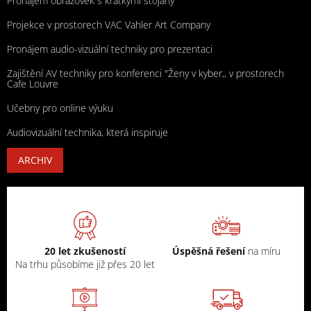
Pronájem obrazovek s krátkými stojany
Projekce v prostorech VAC Vahler Art Company
Pronájem audio-vizuální techniky pro prezentaci
Zajištění AV techniky pro konferenci "Ženy v kyber,, v prostorech
Cafe Louvre
Učebny pro online výuku
Audiovizuální technika, která inspiruje
ARCHIV
20 let zkušeností
Úspěšná řešení
na míru
Na trhu působíme již přes 20 let