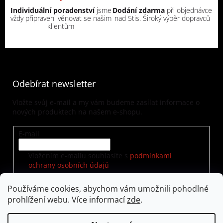
Individuální poradenství
jsme
Dodání zdarma
při objednávce
vždy připraveni věnovat se našim
nad 5tis. Široký výběr dopravců
klientům
Odebírat newsletter
Vložte svůj e-mail a my vám budeme zasílat informace o
nových produktech na našem e-shopu.
E-mail
Vložením e-mailu souhlasíte s
podmínkami
ochrany osobních údajů
Používáme cookies, abychom vám umožnili pohodlné
prohlížení webu. Více informací
zde
.
PŘIHLÁSIT SE