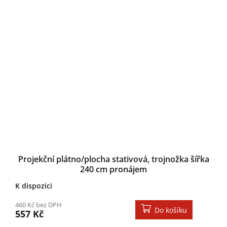
Projekční plátno/plocha stativová, trojnožka šířka
240 cm pronájem
K dispozici
460 Kč bez DPH
Do košíku
557 Kč