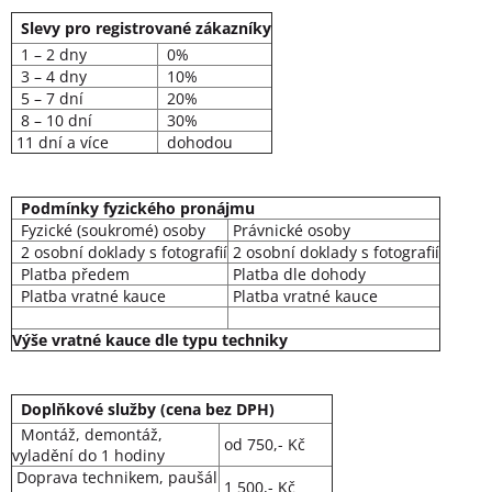
Slevy pro registrované zákazníky
1 – 2 dny
0%
3 – 4 dny
10%
5 – 7 dní
20%
8 – 10 dní
30%
11 dní a více
dohodou
Podmínky fyzického pronájmu
Fyzické (soukromé) osoby
Právnické osoby
2 osobní doklady s fotografií
2 osobní doklady s fotografií
Platba předem
Platba dle dohody
Platba vratné kauce
Platba vratné kauce
Výše vratné kauce dle typu techniky
Doplňkové služby (cena bez DPH)
Montáž, demontáž,
od 750,- Kč
vyladění do 1 hodiny
Doprava technikem, paušál
1 500,- Kč