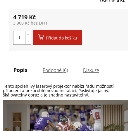
Ušetříte
0 Kč
4 719 Kč
3 900 Kč bez DPH
Měrná cena:
Přidat do košíku
Popis
Podobné (6)
Diskuze
Tento spolehlivý laserový projektor nabízí řadu možností
připojení a bezproblémovou instalaci. Poskytuje jasný,
škálovatelný obraz a je snadno nastavitelný.