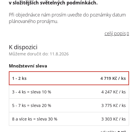
v složitějších světelných podmínkách.
Při objednávce nám prosím uveďte do poznámky datum
plánovaného pronájmu.
celý popis
K dispozici
Můžeme doručit do:
11.8.2026
Množstevní sleva
1 - 2 ks
4 719 Kč
/ ks
3 - 4 ks = sleva 10 %
4 247 Kč
/ ks
5 - 7 ks = sleva 20 %
3 775 Kč
/ ks
8 a více ks = sleva 30 %
3 303 Kč
/ ks