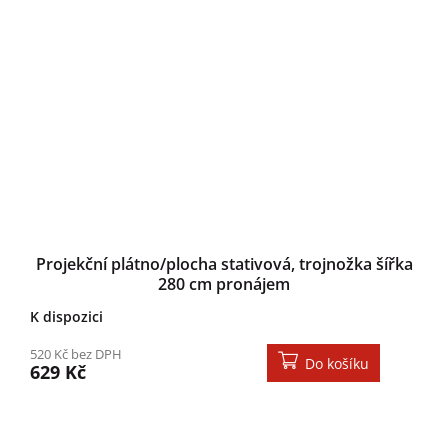
Projekční plátno/plocha stativová, trojnožka šířka
280 cm pronájem
K dispozici
520 Kč bez DPH
Do košíku
629 Kč