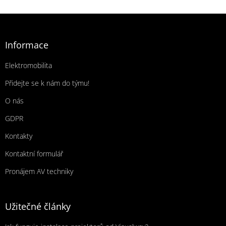
Zápatí
Informace
Elektromobilita
Přidejte se k nám do týmu!
O nás
GDPR
Kontakty
Kontaktní formulář
Pronájem AV techniky
Užitečné články