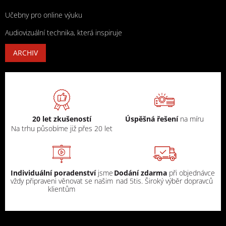
Učebny pro online výuku
Audiovizuální technika, která inspiruje
ARCHIV
20 let zkušeností
Úspěšná řešení
na míru
Na trhu působíme již přes 20 let
Individuální poradenství
jsme
Dodání zdarma
při objednávce
vždy připraveni věnovat se našim
nad 5tis. Široký výběr dopravců
klientům