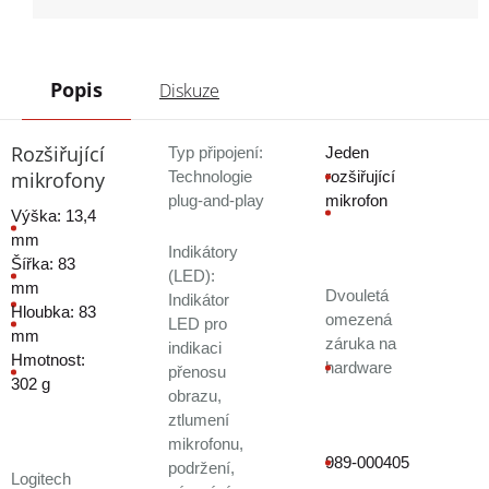
Popis
Diskuze
Rozšiřující
Typ připojení:
Jeden
mikrofony
Technologie
rozšiřující
plug-and-play
mikrofon
Výška: 13,4
mm
Indikátory
Šířka: 83
(LED):
mm
Dvouletá
Indikátor
Hloubka: 83
omezená
LED pro
mm
záruka na
indikaci
Hmotnost:
hardware
přenosu
302 g
obrazu,
ztlumení
mikrofonu,
989-000405
podržení,
Logitech