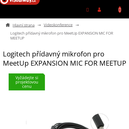
Přejít na obsah
Videokonference
Logitech přídavný mikrofon pro MeetUp EXPANSION MIC FOR
MEETUP
Logitech přídavný mikrofon pro
MeetUp EXPANSION MIC FOR MEETUP
Vyžádejte si
projektovou
cenu