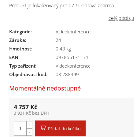
Produkt je lokalizovaný pro CZ / Doprava zdarma
celý popis
Kategorie
:
Videokonference
Záruka
:
24
Hmotnost
:
0.43 kg
EAN
:
097855131171
Typ zařízení
:
Videokonference
Objednávací kód:
03.288499
Momentálně nedostupné
4 757 Kč
3 931 Kč bez DPH
Měrná cena:
Přidat do košíku