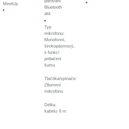
párování
MeetUp
Bluetooth
atd.
Typ
mikrofonu:
Monofonní,
širokopásmový,
s funkcí
potlačení
šumu
Tlačítka/spínače:
Ztlumení
mikrofonu
Délka
kabelu: 6 m