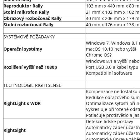
Reproduktor Rally
103 mm x 449 mm x 80 
Stolní mikrofon Rally
21 mm x 102 mm x 102 
Obrazový rozbočovač Rally
40 mm x 206 mm x 179 
Stolní rozbočovač Rally
40 mm x 176 mm x 138 
SYSTÉMOVÉ POŽADAVKY
Windows 7, Windows 8.1
Operační systémy
macOS 10.10 nebo vyšší
Chrome OS?
Windows 8.1 a vyšší nebo
Rozlišení vyšší než 1080p
Port USB 3.0 a kabel typu
Kompatibilní software
TECHNOLOGIE RIGHTSENSE
Kompenzace nedostatku o
Redukce obrazového šu
RightLight s WDR
Optimalizace sytosti při 
Vykresluje přirozené odst
Potlačuje protisvětlo a ja
Detekce lidské postavy
Automatický záběr účastn
RightSight
Automatický záběr účastn
Automatická úprava zábě