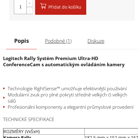
Přidat do košíku
Popis
Podobné (1)
Diskuze
Logitech Rally Systém Premium Ultra-HD
ConferenceCam s automatickým ovládáním kamery
Technologie RightSense™ umožňuje efektivnější používání
Modulární zvuk pro plné pokrytí středně velkých či velkých
sálů
Profesionální komponenty a elegantní průmyslové provedení
TECHNICKÉ SPECIFIKACE
ROZMĚRY (VxŠxH)
Kamera Rally
182,5 mm x 152 mm x 15