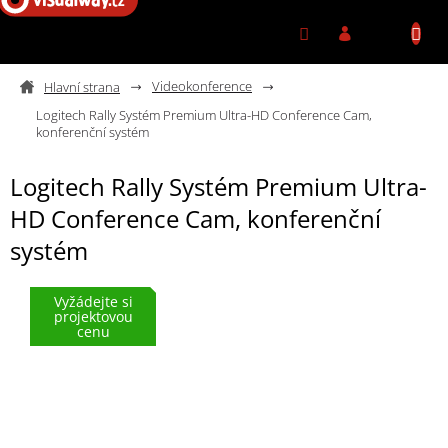
Přejít na obsah
Videokonference
Logitech Rally Systém Premium Ultra-HD Conference Cam,
konferenční systém
Logitech Rally Systém Premium Ultra-
HD Conference Cam, konferenční
systém
Vyžádejte si
projektovou
cenu