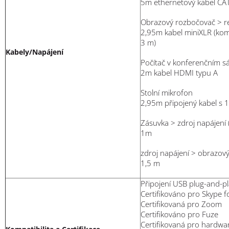
5m ethernetový kabel CAT
Obrazový rozbočovač > r
2,95m kabel miniXLR (komp
3 m)
Kabely/Napájení
Počítač v konferenčním sá
2m kabel HDMI typu A
Stolní mikrofon
2,95m připojený kabel s
Zásuvka > zdroj napájení 
1m
zdroj napájení > obrazový
1,5 m
Připojení USB plug-and-p
Certifikováno pro Skype 
Certifikovaná pro Zoom
Certifikováno pro Fuze
Certifikovaná pro hardw