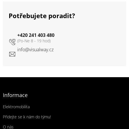
Potřebujete poradit?
+420 241 403 480
info
@
visualway.cz
Zápatí
Informace
Elektromobilita
Přidejte se k nám do týmu!
O nás