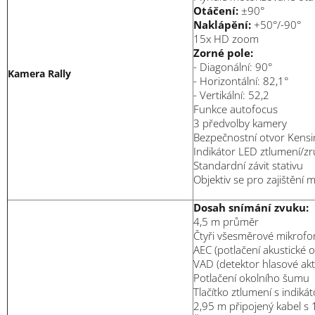
Otáčení:
±90°
Naklápění:
+50°/-90°
15x HD zoom
Zorné pole:
- Diagonální: 90°
Kamera Rally
- Horizontální: 82,1°
- Vertikální: 52,2
Funkce autofocus
3 předvolby kamery
Bezpečnostní otvor Kens
Indikátor LED ztlumení/zr
Standardní závit stativu
Objektiv se pro zajištění
Dosah snímání zvuku:
4,5 m průměr
Čtyři všesměrové mikrofo
AEC (potlačení akustické 
VAD (detektor hlasové akti
Potlačení okolního šumu
Tlačítko ztlumení s indik
2,95 m připojený kabel s 1