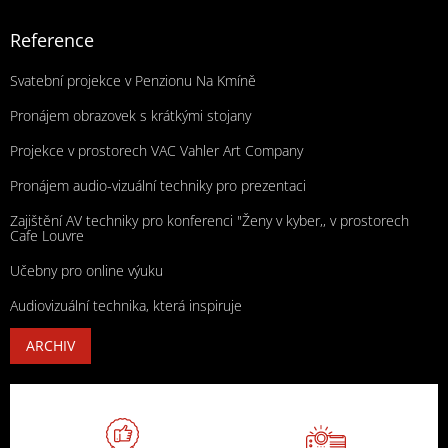
Reference
Svatební projekce v Penzionu Na Kmíně
Pronájem obrazovek s krátkými stojany
Projekce v prostorech VAC Vahler Art Company
Pronájem audio-vizuální techniky pro prezentaci
Zajištění AV techniky pro konferenci "Ženy v kyber,, v prostorech
Cafe Louvre
Učebny pro online výuku
Audiovizuální technika, která inspiruje
ARCHIV