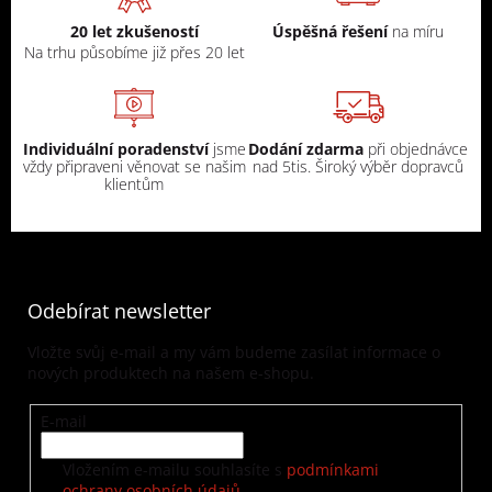
20 let zkušeností
Úspěšná řešení
na míru
Na trhu působíme již přes 20 let
Individuální poradenství
jsme
Dodání zdarma
při objednávce
vždy připraveni věnovat se našim
nad 5tis. Široký výběr dopravců
klientům
Odebírat newsletter
Vložte svůj e-mail a my vám budeme zasílat informace o
nových produktech na našem e-shopu.
E-mail
Vložením e-mailu souhlasíte s
podmínkami
ochrany osobních údajů