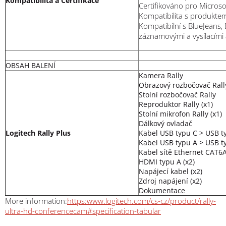
Kompatibilita a Certifikace
Certifikováno pro Microso
Kompatibilita s produkte
Kompatibilní s BlueJeans,
záznamovými a vysílacími
OBSAH BALENÍ
Kamera Rally
Obrazový rozbočovač Rall
Stolní rozbočovač Rally
Reproduktor Rally (x1)
Stolní mikrofon Rally (x1)
Dálkový ovladač
Logitech Rally Plus
Kabel USB typu C > USB t
Kabel USB typu A > USB t
Kabel sítě Ethernet CAT6
HDMI typu A (x2)
Napájecí kabel (x2)
Zdroj napájení (x2)
Dokumentace
More information:
https:www.logitech.com/cs-cz/product/rally-
ultra-hd-conferencecam#specification-tabular