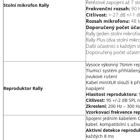
Řetězové zapojení až 7 st
Stolní mikrofon Rally
Frekvenční rozsah:
90 
Citlivost:
>-27 dB +/-1 dB
Rozsah mikrofonu:
48 
Doporučený počet účas
Rally (jeden stolní mikrofo
Rally Plus (dva stolní mikr
Další účastníci s každým 
Doporučený počet účastník
Vysoce výkonný 76mm rep
Tlumicí systém přihlášen
zvukové rušení
Kabel miniXLR slouží k př
Reproduktor Rally
napájení
Hlasitost reproduktoru:
9
Citlivost:
95 +/-2 dB SPL 
Zkreslení:
200 Hz – 300 Hz
Vzorkovací frekvence re
Spojení jedním kabelem C
kabel; kompatibilní s uži
Aktivní detekce reprodu
každých 8 ms