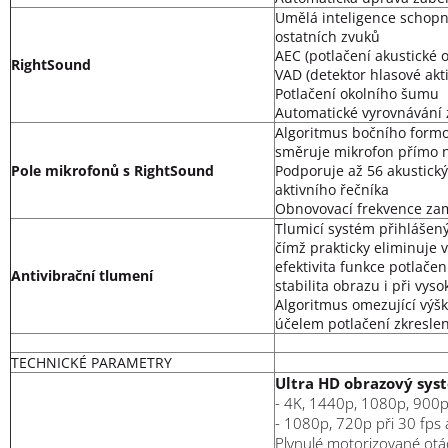
Umělá inteligence schopná
ostatních zvuků
AEC (potlačení akustické 
RightSound
VAD (detektor hlasové akti
Potlačení okolního šumu
Automatické vyrovnávání 
Algoritmus bočního formov
směruje mikrofon přímo n
Pole mikrofonů s RightSound
Podporuje až 56 akustický
aktivního řečníka
Obnovovací frekvence zam
Tlumicí systém přihlášen
čímž prakticky eliminuje v
efektivita funkce potlačen
Antivibrační tlumení
stabilita obrazu i při vyso
Algoritmus omezující výš
účelem potlačení zkreslen
TECHNICKÉ PARAMETRY
Ultra HD obrazový syst
- 4K, 1440p, 1080p, 900p
- 1080p, 720p při 30 fps 
Plynulé motorizované otá