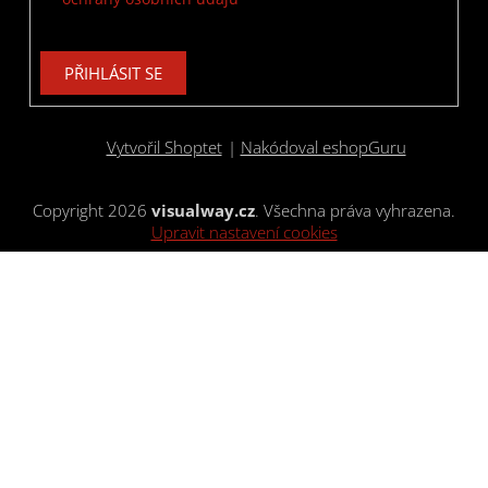
PŘIHLÁSIT SE
Vytvořil Shoptet
|
Nakódoval eshopGuru
Copyright 2026
visualway.cz
. Všechna práva vyhrazena.
Upravit nastavení cookies