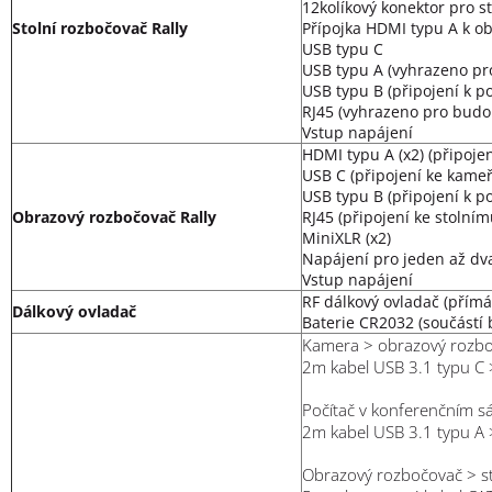
12kolíkový konektor pro st
Stolní rozbočovač Rally
Přípojka HDMI typu A k o
USB typu C
USB typu A (vyhrazeno pr
USB typu B (připojení k po
RJ45 (vyhrazeno pro budo
Vstup napájení
HDMI typu A (x2) (připoje
USB C (připojení ke kameř
USB typu B (připojení k po
Obrazový rozbočovač Rally
RJ45 (připojení ke stolní
MiniXLR (x2)
Napájení pro jeden až dv
Vstup napájení
RF dálkový ovladač (přímá
Dálkový ovladač
Baterie CR2032 (součástí 
Kamera > obrazový rozb
2m kabel USB 3.1 typu C 
Počítač v konferenčním s
2m kabel USB 3.1 typu A 
Obrazový rozbočovač > st