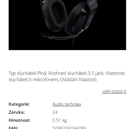
Typ sluchátek:Plná; Rozhraní sluchátek:3.5 jack; Vlastnosti
sluchátek:S mikrofonem, Ovládání hlasitosti
celý popis
Kategorie
:
Audio technika
Záruka
:
24
Hmotnost
:
0.51 kg
EAN
:
5099206094789