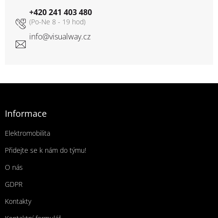
+420 241 403 480
info
@
visualway.cz
Zápatí
Informace
Elektromobilita
Přidejte se k nám do týmu!
O nás
GDPR
Kontakty