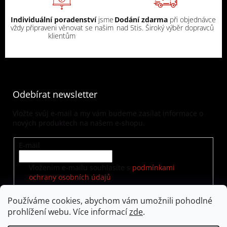
Individuální poradenství
jsme
Dodání zdarma
při objednávce
vždy připraveni věnovat se našim
nad 5tis. Široký výběr dopravců
klientům
Odebírat newsletter
Vložte svůj e-mail a my vám budeme zasílat informace o
nových produktech na našem e-shopu.
E-mail
Vložením e-mailu souhlasíte s
podmínkami
ochrany osobních údajů
Používáme cookies, abychom vám umožnili pohodlné
prohlížení webu. Více informací
zde
.
PŘIHLÁSIT SE