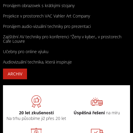
Pronájem obrazovek s krátkými stojany
Projekce v prostorech VAC Vahler Art Company
Pronájem audio-vizuální techniky pro prezentaci
Zajištění AV techniky pro konferenci "Ženy v kyber,, v prostorech
Cafe Louvre
Učebny pro online výuku
Audiovizuální technika, která inspiruje
ARCHIV
20 let zkušeností
Úspěšná řešení
na míru
Na trhu působíme již přes 20 let