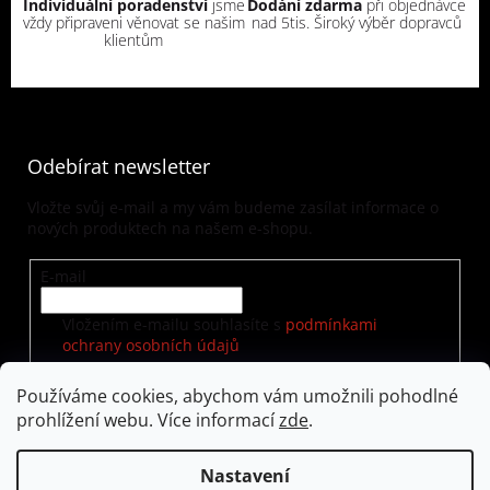
Individuální poradenství
jsme
Dodání zdarma
při objednávce
vždy připraveni věnovat se našim
nad 5tis. Široký výběr dopravců
klientům
Odebírat newsletter
Vložte svůj e-mail a my vám budeme zasílat informace o
nových produktech na našem e-shopu.
E-mail
Vložením e-mailu souhlasíte s
podmínkami
ochrany osobních údajů
Používáme cookies, abychom vám umožnili pohodlné
prohlížení webu. Více informací
zde
.
PŘIHLÁSIT SE
Nastavení