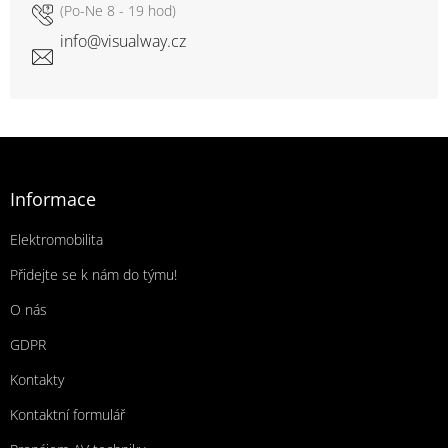
info
@
visualway.cz
Zápatí
Informace
Elektromobilita
Přidejte se k nám do týmu!
O nás
GDPR
Kontakty
Kontaktní formulář