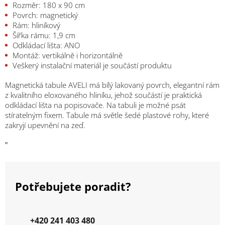
Rozměr: 180 x 90 cm
Povrch: magnetický
Rám: hliníkový
Šířka rámu: 1,9 cm
Odkládací lišta: ANO
Montáž: vertikálně i horizontálně
Veškerý instalační materiál je součástí produktu
Magnetická tabule AVELI má bílý lakovaný povrch, elegantní rám
z kvalitního eloxovaného hliníku, jehož součástí je praktická
odkládací lišta na popisovače. Na tabuli je možné psát
stíratelným fixem. Tabule má světle šedé plastové rohy, které
zakryjí upevnění na zeď.
"
Potřebujete poradit?
+420 241 403 480