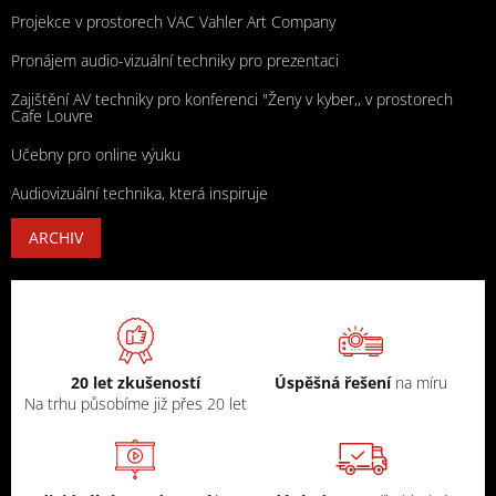
Projekce v prostorech VAC Vahler Art Company
Pronájem audio-vizuální techniky pro prezentaci
Zajištění AV techniky pro konferenci "Ženy v kyber,, v prostorech
Cafe Louvre
Učebny pro online výuku
Audiovizuální technika, která inspiruje
ARCHIV
20 let zkušeností
Úspěšná řešení
na míru
Na trhu působíme již přes 20 let