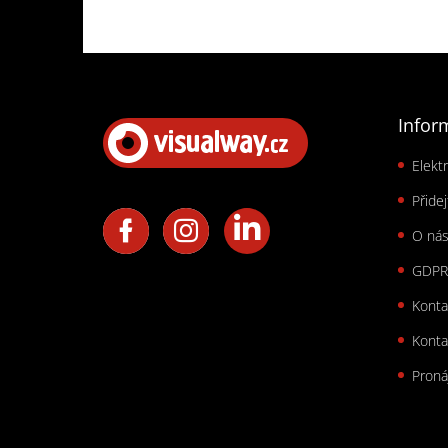
Zápatí
Infor
Elekt
Přide
O ná
GDPR
Konta
Konta
Proná