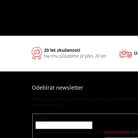
20 let zkušeností
Ú
Na trhu působíme již přes 20 let
Odebírat newsletter
Vložte svůj e-mail a my vám budeme zasílat infor
našem e-shopu.
E-mail
Vložením e-mailu souhlasíte s
podmínkami och