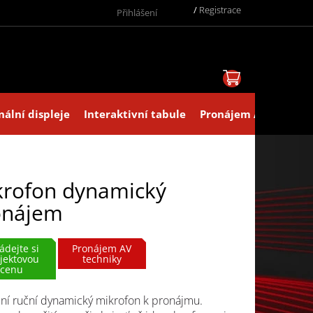
/
Registrace
Přihlášení
NÁKUPNÍ KOŠ
nální displeje
Interaktivní tabule
Pronájem AV technik
krofon dynamický
onájem
ádejte si
Pronájem AV
jektovou
techniky
cenu
ní ruční dynamický mikrofon k pronájmu.