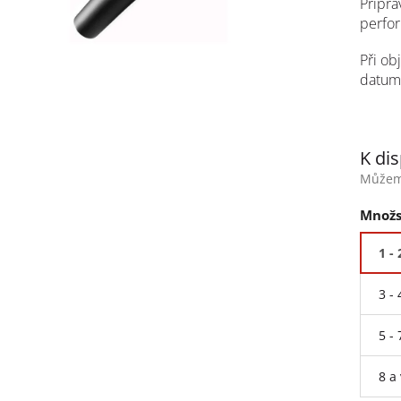
Připrav
perfor
Při o
datum
K dis
Můžeme
Množs
1 -
3 -
5 -
8 a