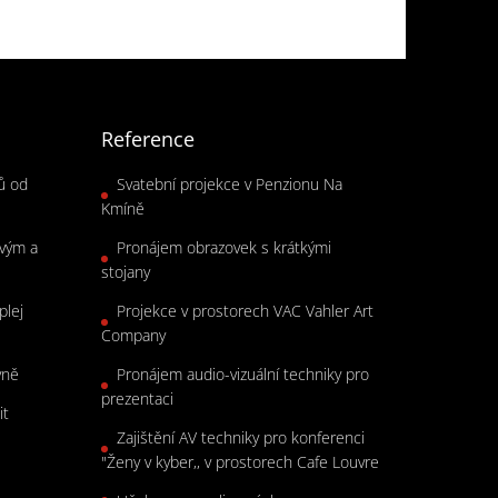
Reference
rů od
Svatební projekce v Penzionu Na
Kmíně
ovým a
Pronájem obrazovek s krátkými
stojany
plej
Projekce v prostorech VAC Vahler Art
Company
vně
Pronájem audio-vizuální techniky pro
prezentaci
it
Zajištění AV techniky pro konferenci
"Ženy v kyber,, v prostorech Cafe Louvre