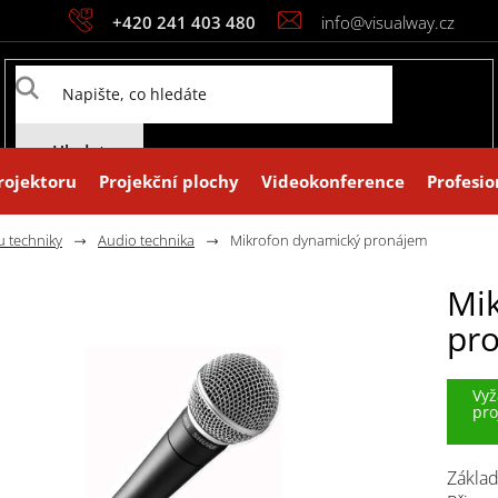
+420 241 403 480
info@visualway.cz
Hledat
rojektoru
Projekční plochy
Videokonference
Profesio
u techniky
Audio technika
Mikrofon dynamický pronájem
Mi
pr
Vyž
pro
Základ