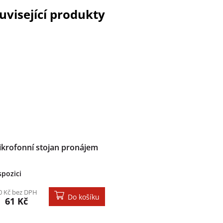
uvisející produkty
krofonní stojan pronájem
spozici
0 Kč bez DPH
Do košíku
61 Kč