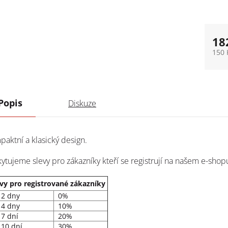
18
150 
Měrn
Popis
Diskuze
aktní a klasický design.
ytujeme slevy pro zákazníky kteří se registrují na našem e-shopu
vy pro registrované zákazníky
 2 dny
0%
 4 dny
10%
7 dní
20%
 10 dní
30%