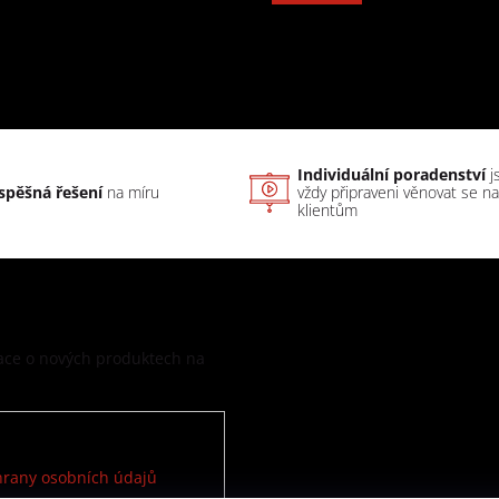
Individuální poradenství
j
spěšná řešení
na míru
vždy připraveni věnovat se n
klientům
mace o nových produktech na
rany osobních údajů