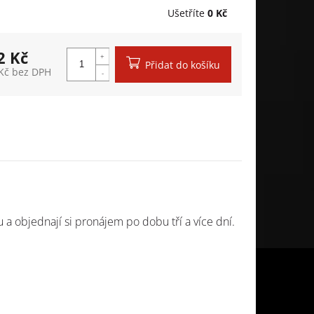
Ušetříte
0 Kč
2 Kč
Přidat do košíku
Kč bez DPH
á cena:
 a objednají si pronájem po dobu tří a více dní.