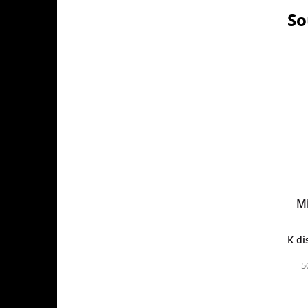
So
Mi
K di
5