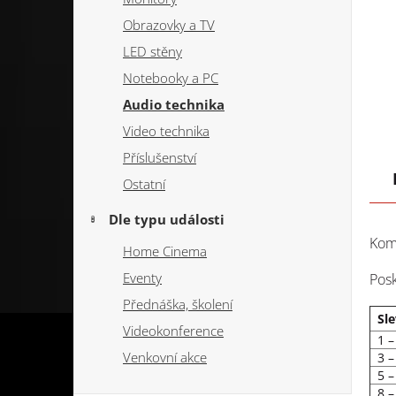
Obrazovky a TV
LED stěny
Notebooky a PC
Audio technika
Video technika
Příslušenství
Ostatní
Dle typu události
Komp
Home Cinema
Eventy
Posk
Přednáška, školení
Sle
Videokonference
1 –
Venkovní akce
3 –
5 – 
8 –