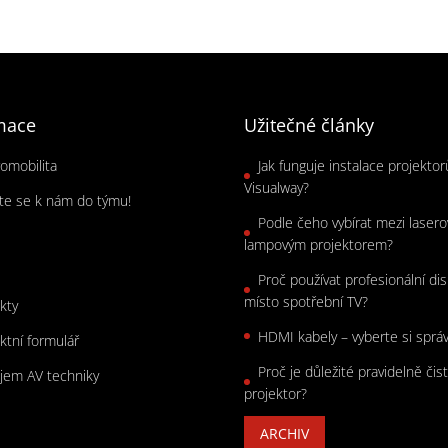
mace
Užitečné články
romobilita
Jak funguje instalace projekto
Visualway?
jte se k nám do týmu!
Podle čeho vybírat mezi laser
s
lampovým projektorem?
Proč používat profesionální dis
místo spotřební TV?
kty
HDMI kabely – vyberte si sprá
ktní formulář
Proč je důležité pravidelně čist
jem AV techniky
projektor?
ARCHIV