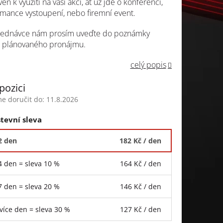
en k využití na vaši akci, ať už jde o konferenci,
mance vystoupení, nebo firemní event.
bjednávce nám prosím uveďte do poznámky
 plánovaného pronájmu.
celý popis
pozici
 doručit do:
11.8.2026
tevní sleva
 2 den
182 Kč
/ den
 4 den = sleva 10 %
164 Kč
/ den
 7 den = sleva 20 %
146 Kč
/ den
 více den = sleva 30 %
127 Kč
/ den