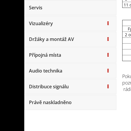
11 d
Servis
Vizualizéry
Fy
2 os
Držáky a montáž AV
Přípojná místa
Audio technika
Poku
pozn
Distribuce signálu
rád
Právě naskladněno