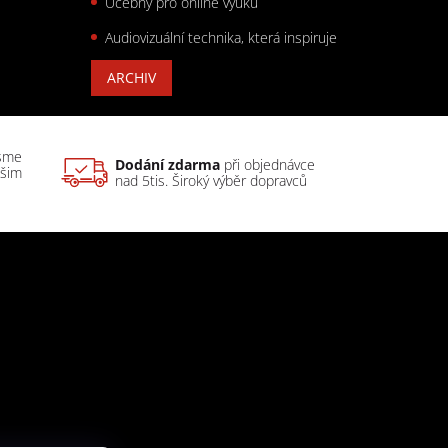
Učebny pro online výuku
Audiovizuální technika, která inspiruje
ARCHIV
sme
Dodání zdarma
při objednávce
ašim
nad 5tis. Široký výběr dopravců