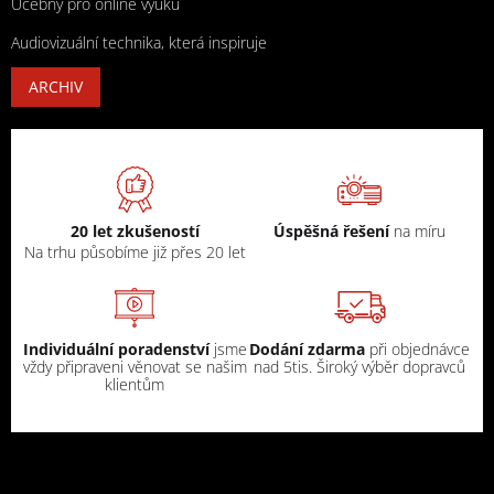
Učebny pro online výuku
Audiovizuální technika, která inspiruje
ARCHIV
20 let zkušeností
Úspěšná řešení
na míru
Na trhu působíme již přes 20 let
Individuální poradenství
jsme
Dodání zdarma
při objednávce
vždy připraveni věnovat se našim
nad 5tis. Široký výběr dopravců
klientům