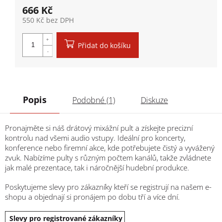
666 Kč
550 Kč bez DPH
Měrná cena:
Přidat do košíku
Popis
Podobné (1)
Diskuze
Pronajměte si náš drátový mixážní pult a získejte precizní
kontrolu nad všemi audio vstupy. Ideální pro koncerty,
konference nebo firemní akce, kde potřebujete čistý a vyvážený
zvuk. Nabízíme pulty s různým počtem kanálů, takže zvládnete
jak malé prezentace, tak i náročnější hudební produkce.
Poskytujeme slevy pro zákazníky kteří se registrují na našem e-
shopu a objednají si pronájem po dobu tří a více dní.
Slevy pro registrované zákazníky