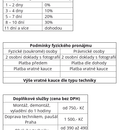
1 – 2 dny
0%
3 – 4 dny
10%
5 – 7 dní
20%
8 – 10 dní
30%
11 dní a více
dohodou
Podmínky fyzického pronájmu
Fyzické (soukromé) osoby
Právnické osoby
2 osobní doklady s fotografií
2 osobní doklady s fotografií
Platba předem
Platba dle dohody
Platba vratné kauce
Platba vratné kauce
Výše vratné kauce dle typu techniky
Doplňkové služby (cena bez DPH)
Montáž, demontáž,
od 750,- Kč
vyladění do 1 hodiny
Doprava technikem, paušál
1 500,- Kč
Praha
od 390 až 490