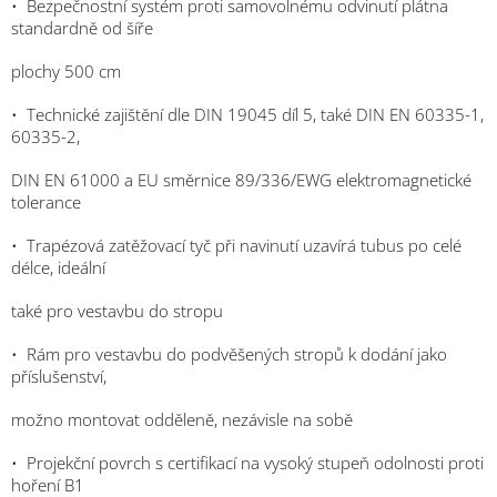
•
Bezpečnostní systém proti samovolnému odvinutí plátna
standardně od šíře
plochy 500 cm
•
Technické zajištění dle DIN 19045 díl 5, také DIN EN 60335-
1,
60335-
2,
DIN EN 61000 a EU směrnice 89/336/EWG elektromagnetické
tolerance
•
Trapézová zatěžovací tyč při navinutí uzavírá tubus po celé
délce, ideální
také pro vestavbu do stropu
• Rám pro vestavbu
do podvěšených stropů k dodání jako
příslušenství,
možno montovat odděleně, nezávisle na sobě
•
Projekční povrch s certifikací na vysoký stupeň odolnosti proti
hoření B1