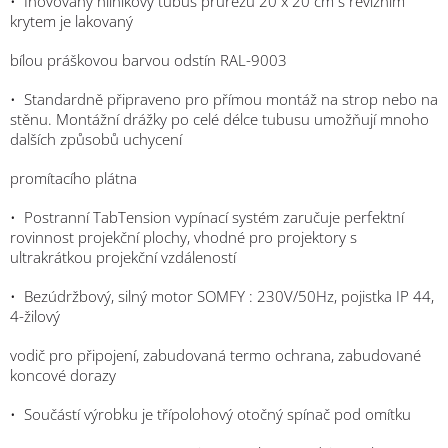
•
Inovovaný hliníkový tubus průřezu 20 x 20 cm s revizním
krytem je lakovaný
bílou práškovou barvou odstín RAL-
9003
•
Standardně připraveno pro přímou montáž na strop nebo na
stěnu. Montážní drážky po celé délce tubusu umožňují mnoho
dalších způsobů uchycení
promítacího plátna
•
Postranní TabTension vypínací systém zaručuje perfektní
rovinnost projekční plochy, vhodné pro projektory s
ultrakrátkou projekční vzdáleností
•
Bezúdržbový, silný motor SOMFY : 230V/50Hz, pojistka IP 44,
4-
žilový
vodič pro připojení, zabudovaná termo ochrana, zabudované
koncové dorazy
•
Součástí výrobku je třípolohový otočný spínač pod omítku