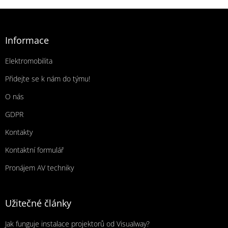
Zápatí
Informace
Elektromobilita
Přidejte se k nám do týmu!
O nás
GDPR
Kontakty
Kontaktní formulář
Pronájem AV techniky
Užitečné články
Jak funguje instalace projektorů od Visualway?