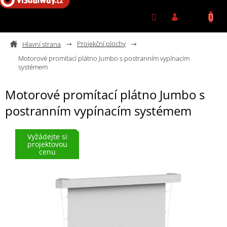
Přejít na obsah
Projekční plochy
Motorové promítací plátno Jumbo s postranním vypínacím
systémem
Motorové promítací plátno Jumbo s
postranním vypínacím systémem
Vyžádejte si
projektovou
cenu