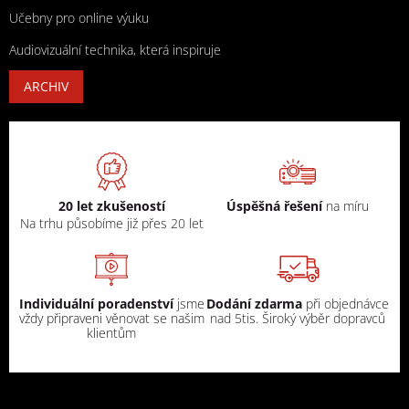
Učebny pro online výuku
Audiovizuální technika, která inspiruje
ARCHIV
20 let zkušeností
Úspěšná řešení
na míru
Na trhu působíme již přes 20 let
Individuální poradenství
jsme
Dodání zdarma
při objednávce
vždy připraveni věnovat se našim
nad 5tis. Široký výběr dopravců
klientům