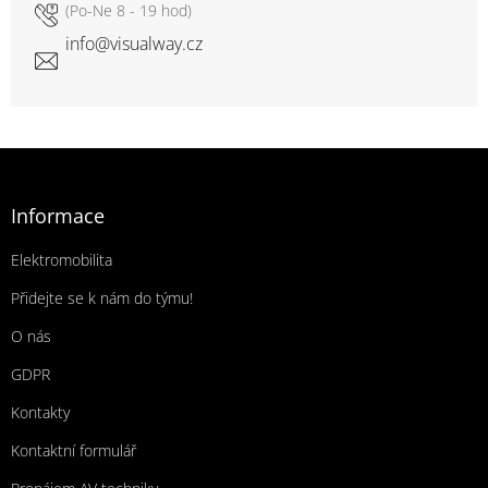
info
@
visualway.cz
Zápatí
Informace
Elektromobilita
Přidejte se k nám do týmu!
O nás
GDPR
Kontakty
Kontaktní formulář