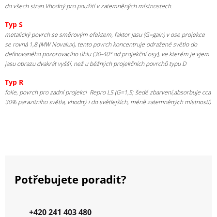
do všech stran.Vhodný pro použití v zatemněných místnostech.
Typ S
metalický povrch se směrovým efektem, faktor jasu (G=gain) v ose projekce
se rovná 1,8 (MW Novalux), tento povrch koncentruje odražené světlo do
definovaného pozorovacího úhlu (30-40° od projekční osy), ve kterém je vjem
jasu obrazu dvakrát vyšší, než u běžných projekčních povrchů typu D
Typ R
folie, povrch pro zadní projekci Repro LS (G=1,5; šedé zbarvení,absorbuje cca
30% parazitního světla, vhodný i do světlejších, méně zatemněných místností)
Potřebujete poradit?
+420 241 403 480