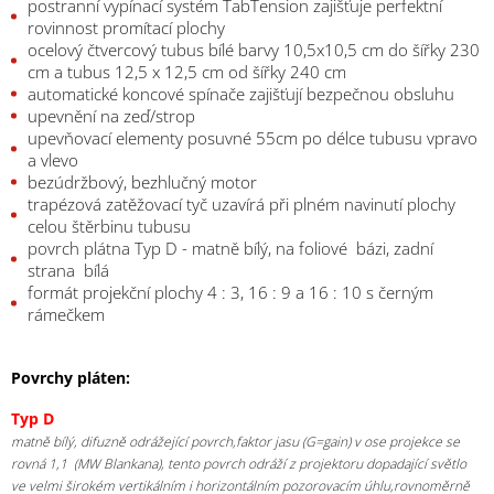
postranní vypínací systém TabTension zajišťuje perfektní
rovinnost promítací plochy
ocelový čtvercový tubus bílé barvy 10,5x10,5 cm do šířky 230
cm a tubus 12,5 x 12,5 cm od šířky 240 cm
automatické koncové spínače zajišťují bezpečnou obsluhu
upevnění na zeď/strop
upevňovací elementy posuvné 55cm po délce tubusu vpravo
a vlevo
bezúdržbový, bezhlučný motor
trapézová zatěžovací tyč uzavírá při plném navinutí plochy
celou štěrbinu tubusu
povrch plátna Typ D - matně bílý, na foliové bázi, zadní
strana bílá
formát projekční plochy 4 : 3, 16 : 9 a 16 : 10 s černým
rámečkem
Povrchy pláten:
Typ D
matně bílý, difuzně odrážející povrch,faktor jasu (G=gain) v ose projekce se
rovná 1,1 (MW Blankana), tento povrch odráží z projektoru dopadající světlo
ve velmi širokém vertikálním i horizontálním pozorovacím úhlu,rovnoměrně