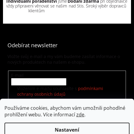
Individuální poradenství
jsme
Dodání zdarma
při objednávce
vždy připraveni věnovat se našim
nad 5tis. Široký výběr dopravců
klientům
Odebírat newsletter
Vložte svůj e-mail a my vám budeme zasílat informace o
nových produktech na našem e-shopu.
E-mail
Vložením e-mailu souhlasíte s
podmínkami
ochrany osobních údajů
Používáme cookies, abychom vám umožnili pohodlné
prohlížení webu. Více informací
zde
.
PŘIHLÁSIT SE
Nastavení