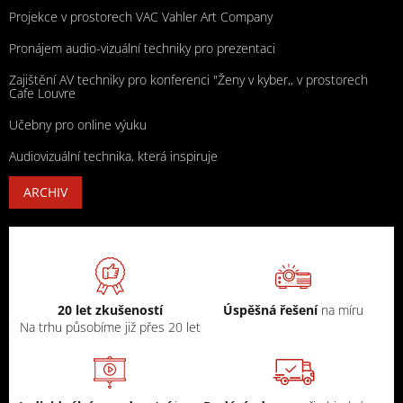
Projekce v prostorech VAC Vahler Art Company
Pronájem audio-vizuální techniky pro prezentaci
Zajištění AV techniky pro konferenci "Ženy v kyber,, v prostorech
Cafe Louvre
Učebny pro online výuku
Audiovizuální technika, která inspiruje
ARCHIV
20 let zkušeností
Úspěšná řešení
na míru
Na trhu působíme již přes 20 let