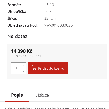
Formát
:
16:10
Úhlopříčka
:
109"
Šířka
:
234cm
Objednávací kód:
VW-0010030035
Na dotaz
14 390 Kč
11 893 Kč bez DPH
Měrná cena:
Přidat do košíku
Popis
Diskuze
Špičkový projektor je sám o sobě k ničemu bez kvalitního plátna,