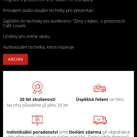
Pronájem audio-vizuální techniky pro prezentaci
Zajištění AV techniky pro konferenci "Ženy v kyber,, v prostorech
Cafe Louvre
Učebny pro online výuku
Audiovizuální technika, která inspiruje
ARCHIV
20 let zkušeností
Úspěšná řešení
na míru
Na trhu působíme již přes 20 let
Individuální poradenství
jsme
Dodání zdarma
při objednávce
vždy připraveni věnovat se našim
nad 5tis. Široký výběr dopravců