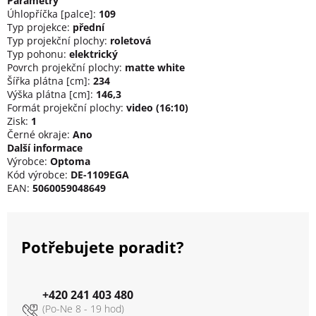
Parametry
Úhlopříčka [palce]:
109
Typ projekce:
přední
Typ projekční plochy:
roletová
Typ pohonu:
elektrický
Povrch projekční plochy:
matte white
Šířka plátna [cm]:
234
Výška plátna [cm]:
146,3
Formát projekční plochy:
video (16:10)
Zisk:
1
Černé okraje:
Ano
Další informace
Výrobce:
Optoma
Kód výrobce:
DE-1109EGA
EAN:
5060059048649
Potřebujete poradit?
+420 241 403 480