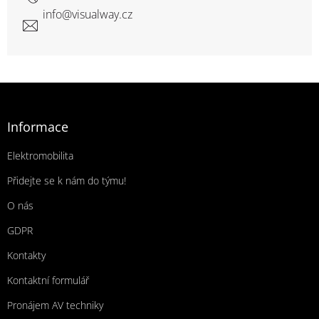
info
@
visualway.cz
Zápatí
Informace
Elektromobilita
Přidejte se k nám do týmu!
O nás
GDPR
Kontakty
Kontaktní formulář
Pronájem AV techniky