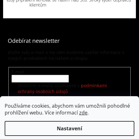
klientům
Odebírat newsletter
Vložte svůj e-mail a my vám budeme zasílat informace o
nových produktech na našem e-shopu.
E-mail
Vložením e-mailu souhlasíte s
podmínkami
ochrany osobních údajů
Používáme cookies, abychom vám umožnili pohodlné
prohlížení webu. Více informací
zde
.
PŘIHLÁSIT SE
Nastavení
Vytvořil Shoptet
|
Nakódoval eshopGuru