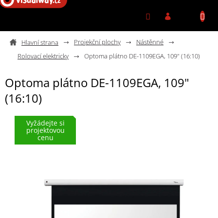
Přejít na obsah
Projekční plochy
Nástěnné
Rolovací elektricky
Optoma plátno DE-1109EGA, 109" (16:10)
Optoma plátno DE-1109EGA, 109"
(16:10)
Vyžádejte si
projektovou
cenu