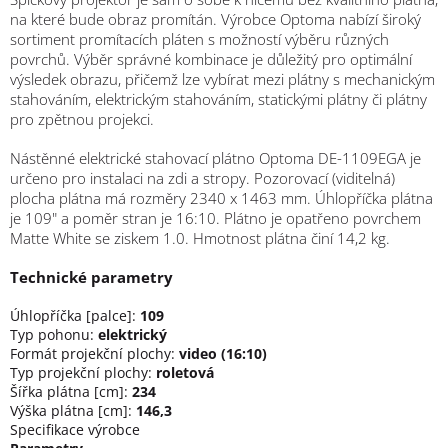
na které bude obraz promítán. Výrobce Optoma nabízí široký
sortiment promítacích pláten s možností výběru různých
povrchů. Výběr správné kombinace je důležitý pro optimální
výsledek obrazu, přičemž lze vybírat mezi plátny s mechanickým
stahováním, elektrickým stahováním, statickými plátny či plátny
pro zpětnou projekci.
Nástěnné elektrické stahovací plátno Optoma DE-1109EGA je
určeno pro instalaci na zdi a stropy. Pozorovací (viditelná)
plocha plátna má rozměry 2340 x 1463 mm. Úhlopříčka plátna
je 109" a poměr stran je 16:10. Plátno je opatřeno povrchem
Matte White se ziskem 1.0. Hmotnost plátna činí 14,2 kg.
Technické parametry
Úhlopříčka [palce]:
109
Typ pohonu:
elektrický
Formát projekční plochy:
video (16:10)
Typ projekční plochy:
roletová
Šířka plátna [cm]:
234
Výška plátna [cm]:
146,3
Specifikace výrobce