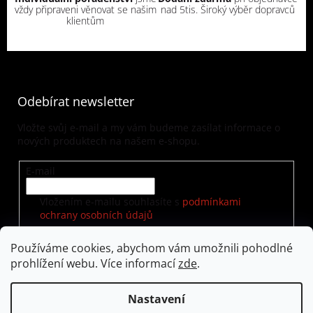
vždy připraveni věnovat se našim
nad 5tis. Široký výběr dopravců
klientům
Odebírat newsletter
Vložte svůj e-mail a my vám budeme zasílat informace o
nových produktech na našem e-shopu.
E-mail
Vložením e-mailu souhlasíte s
podmínkami
ochrany osobních údajů
Používáme cookies, abychom vám umožnili pohodlné
prohlížení webu. Více informací
zde
.
PŘIHLÁSIT SE
Nastavení
Vytvořil Shoptet
|
Nakódoval eshopGuru