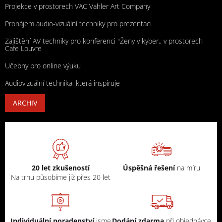
Projekce v prostorech VAC Vahler Art Company
Pronájem audio-vizuální techniky pro prezentaci
Zajištění AV techniky pro konferenci "Ženy v kyber,, v prostorech
Cafe Louvre
Učebny pro online výuku
Audiovizuální technika, která inspiruje
ARCHIV
20 let zkušeností
Úspěšná řešení
na míru
Na trhu působíme již přes 20 let
Individuální poradenství
jsme
Dodání zdarma
při objednávce