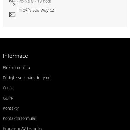
info
@
visualway.cz
Zápatí
Informace
Elektromobilita
Přidejte se k nám do týmu!
O nás
GDPR
Kontakty
Kontaktní formulář
Pronájem AV techniky