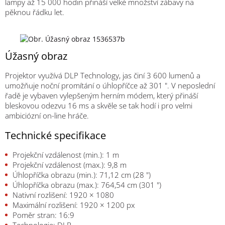
lampy až 15 000 hodin přináší velké množství zábavy na
pěknou řádku let.
Úžasný obraz
Projektor využívá DLP Technology, jas činí 3 600 lumenů a
umožňuje noční promítání o úhlopříčce až 301 ". V neposlední
řadě je vybaven vylepšeným herním módem, který přináší
bleskovou odezvu 16 ms a skvěle se tak hodí i pro velmi
ambiciózní on-line hráče.
Technické specifikace
Projekční vzdálenost (min.): 1 m
Projekční vzdálenost (max.): 9,8 m
Úhlopříčka obrazu (min.): 71,12 cm (28 ")
Úhlopříčka obrazu (max.): 764,54 cm (301 ")
Nativní rozlišení: 1920 × 1080
Maximální rozlišení: 1920 × 1200 px
Poměr stran: 16:9
Technologie: DLP