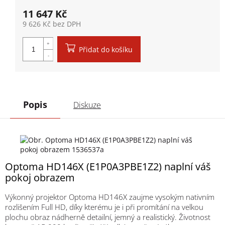
11 647 Kč
9 626 Kč bez DPH
Měrná cena:
Přidat do košíku
Popis
Diskuze
Optoma HD146X (E1P0A3PBE1Z2) naplní váš
pokoj obrazem
Výkonný projektor Optoma HD146X zaujme vysokým nativním
rozlišením Full HD, díky kterému je i při promítání na velkou
plochu obraz nádherně detailní, jemný a realistický. Životnost