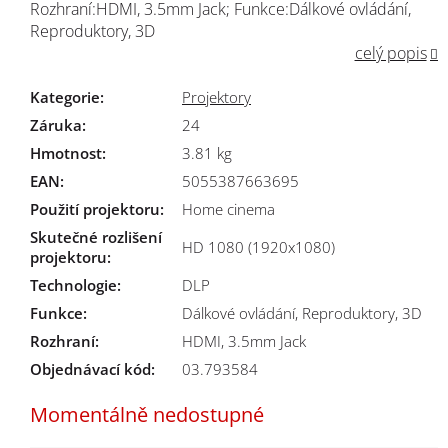
Rozhraní:HDMI, 3.5mm Jack; Funkce:Dálkové ovládání,
Reproduktory, 3D
celý popis
Kategorie
:
Projektory
Záruka
:
24
Hmotnost
:
3.81 kg
EAN
:
5055387663695
Použití projektoru
:
Home cinema
Skutečné rozlišení
HD 1080 (1920x1080)
projektoru
:
Technologie
:
DLP
Funkce
:
Dálkové ovládání, Reproduktory, 3D
Rozhraní
:
HDMI, 3.5mm Jack
Objednávací kód:
03.793584
Momentálně nedostupné