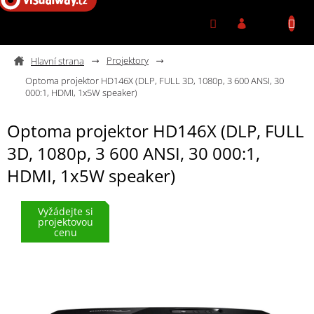
Přejít na obsah
Projektory
Optoma projektor HD146X (DLP, FULL 3D, 1080p, 3 600 ANSI, 30
000:1, HDMI, 1x5W speaker)
Optoma projektor HD146X (DLP, FULL
3D, 1080p, 3 600 ANSI, 30 000:1,
HDMI, 1x5W speaker)
Vyžádejte si
projektovou
cenu