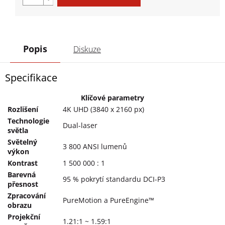
Popis
Diskuze
Specifikace
Klíčové parametry
Rozlišení
4K UHD (3840 x 2160 px)
Technologie
Dual-laser
světla
Světelný
3 800 ANSI lumenů
výkon
Kontrast
1 500 000 : 1
Barevná
95 % pokrytí standardu DCI-P3
přesnost
Zpracování
PureMotion a PureEngine™
obrazu
Projekční
1.21:1 ~ 1.59:1