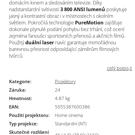
domácím kinem a sledováním televize. Díky
nadstandardní svítivosti
3 800 ANSI lumenů
poskytuje
jasný a kontrastní obraz i v místnostech s okolním
světlem. Pokročilá technologie
PureMotion
zajišťuje
dokonale plynulé podání pohybu bez trhání, což ocení
zejména fanoušci sportovních přenosů a akčních filmů.
Použitý
duální laser
navíc garantuje mimořádnou
barevnou přesnost odpovídající záměrům filmových
tvůrců.
celý popis
Kategorie
:
Projektory
Záruka
:
24
Hmotnost
:
4.87 kg
EAN
:
5055387600386
Použití projektoru
:
Home cinema
Typ projekce
:
Standardní (NT)
Skutečné rozlišení