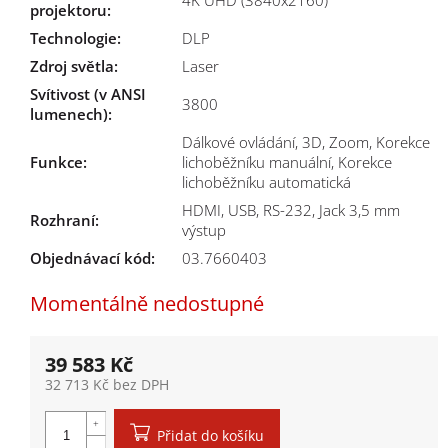
4K UHD (3840x2160)
projektoru
:
Technologie
:
DLP
Zdroj světla
:
Laser
Svítivost (v ANSI
3800
lumenech)
:
Dálkové ovládání, 3D, Zoom, Korekce
Funkce
:
lichoběžníku manuální, Korekce
lichoběžníku automatická
HDMI, USB, RS-232, Jack 3,5 mm
Rozhraní
:
výstup
Objednávací kód:
03.7660403
Momentálně nedostupné
39 583 Kč
32 713 Kč bez DPH
Měrná cena:
Přidat do košíku