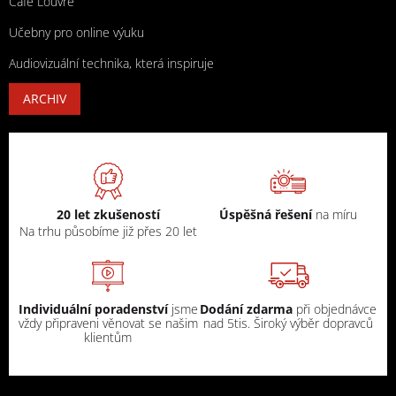
Cafe Louvre
Učebny pro online výuku
Audiovizuální technika, která inspiruje
ARCHIV
20 let zkušeností
Úspěšná řešení
na míru
Na trhu působíme již přes 20 let
Individuální poradenství
jsme
Dodání zdarma
při objednávce
vždy připraveni věnovat se našim
nad 5tis. Široký výběr dopravců
klientům