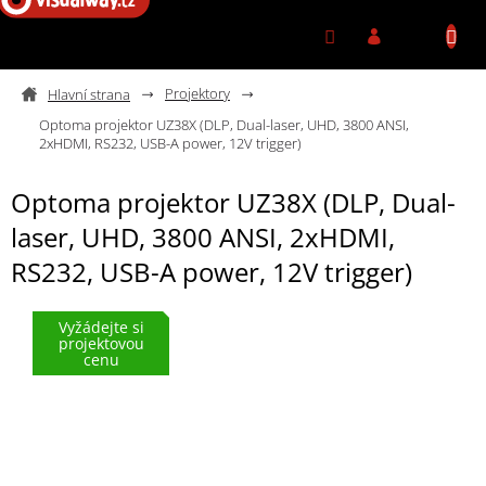
Přejít na obsah
Projektory
Optoma projektor UZ38X (DLP, Dual-laser, UHD, 3800 ANSI,
2xHDMI, RS232, USB-A power, 12V trigger)
Optoma projektor UZ38X (DLP, Dual-
laser, UHD, 3800 ANSI, 2xHDMI,
RS232, USB-A power, 12V trigger)
Vyžádejte si
projektovou
cenu