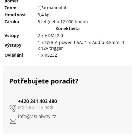
poměr
Zoom
1,3x manuální
Hmotnost
3,4 kg
Záruka
5 let (nebo 12 000 hodin)
Konektivita
Vstupy
2 x HDMI 2.0
1 x USB-A power 1.5A, 1 x Audio 3.5mm, 1
Výstupy
x 12V trigger
Ovládání
1 x RS232
Potřebujete poradit?
+420 241 403 480
info
@
visualway.cz