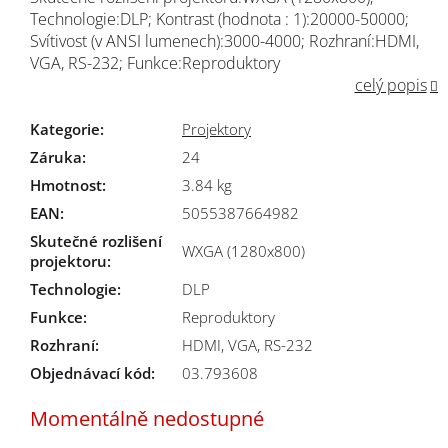
Technologie:DLP; Kontrast (hodnota : 1):20000-50000;
Svítivost (v ANSI lumenech):3000-4000; Rozhraní:HDMI,
VGA, RS-232; Funkce:Reproduktory
celý popis
Kategorie
:
Projektory
Záruka
:
24
Hmotnost
:
3.84 kg
EAN
:
5055387664982
Skutečné rozlišení
WXGA (1280x800)
projektoru
:
Technologie
:
DLP
Funkce
:
Reproduktory
Rozhraní
:
HDMI, VGA, RS-232
Objednávací kód:
03.793608
Momentálně nedostupné