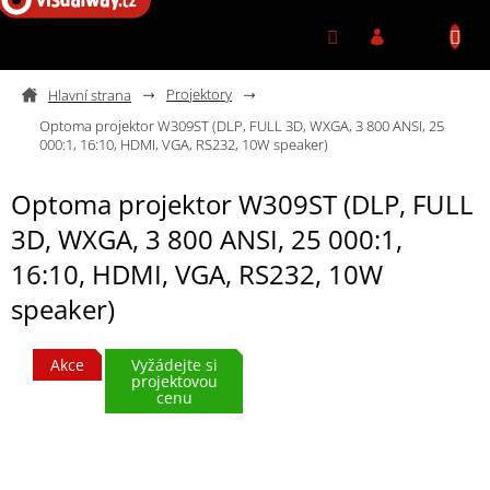
Přejít na obsah
Projektory
Optoma projektor W309ST (DLP, FULL 3D, WXGA, 3 800 ANSI, 25
000:1, 16:10, HDMI, VGA, RS232, 10W speaker)
Optoma projektor W309ST (DLP, FULL
3D, WXGA, 3 800 ANSI, 25 000:1,
16:10, HDMI, VGA, RS232, 10W
speaker)
Akce
Vyžádejte si
projektovou
cenu