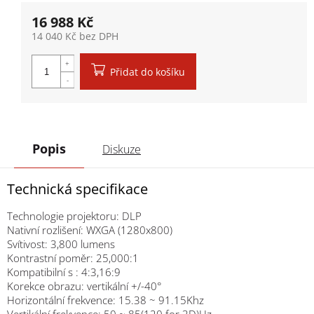
16 988 Kč
14 040 Kč bez DPH
Měrná cena:
Přidat do košíku
Popis
Diskuze
Technická specifikace
Technologie projektoru: DLP
Nativní rozlišení: WXGA (1280x800)
Svítivost: 3,800 lumens
Kontrastní poměr: 25,000:1
Kompatibilní s : 4:3,16:9
Korekce obrazu: vertikální +/-40°
Horizontální frekvence: 15.38 ~ 91.15Khz
Vertikální frekvence: 50 ~ 85(120 for 3D)Hz