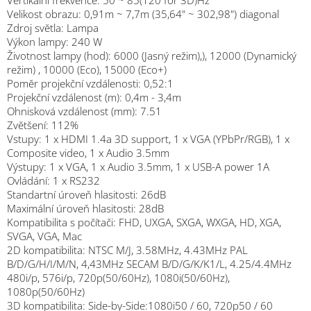
Velikost obrazu: 0,91m ~ 7,7m (35,64" ~ 302,98") diagonal
Zdroj světla: Lampa
Výkon lampy: 240 W
Životnost lampy (hod): 6000 (Jasný režim),), 12000 (Dynamický
režim) , 10000 (Eco), 15000 (Eco+)
Poměr projekční vzdálenosti: 0,52:1
Projekční vzdálenost (m): 0,4m - 3,4m
Ohnisková vzdálenost (mm): 7.51
Zvětšení: 112%
Vstupy: 1 x HDMI 1.4a 3D support, 1 x VGA (YPbPr/RGB), 1 x
Composite video, 1 x Audio 3.5mm
Výstupy: 1 x VGA, 1 x Audio 3.5mm, 1 x USB-A power 1A
Ovládání: 1 x RS232
Standartní úroveň hlasitosti: 26dB
Maximální úroveň hlasitosti: 28dB
Kompatibilita s počítači: FHD, UXGA, SXGA, WXGA, HD, XGA,
SVGA, VGA, Mac
2D kompatibilita: NTSC M/J, 3.58MHz, 4.43MHz PAL
B/D/G/H/I/M/N, 4,43MHz SECAM B/D/G/K/K1/L, 4.25/4.4MHz
480i/p, 576i/p, 720p(50/60Hz), 1080i(50/60Hz),
1080p(50/60Hz)
3D kompatibilita: Side-by-Side:1080i50 / 60, 720p50 / 60