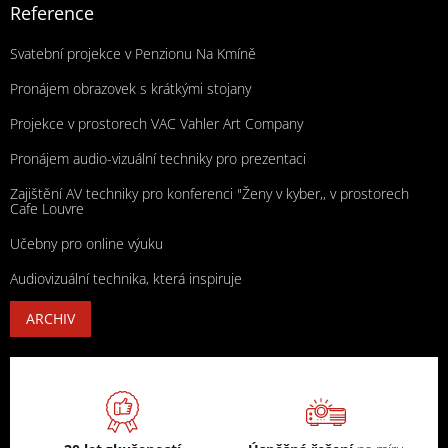
Reference
Svatební projekce v Penzionu Na Kmíně
Pronájem obrazovek s krátkými stojany
Projekce v prostorech VAC Vahler Art Company
Pronájem audio-vizuální techniky pro prezentaci
Zajištění AV techniky pro konferenci "Ženy v kyber,, v prostorech
Cafe Louvre
Učebny pro online výuku
Audiovizuální technika, která inspiruje
ARCHIV