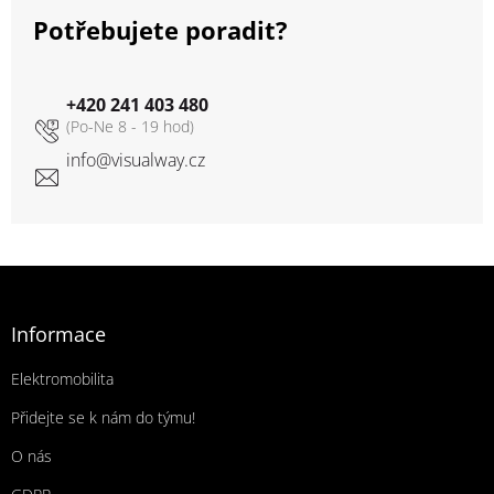
Potřebujete poradit?
+420 241 403 480
info
@
visualway.cz
Zápatí
Informace
Elektromobilita
Přidejte se k nám do týmu!
O nás