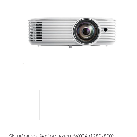
Skutečné rozlišení projektoru:WXGA (1280x800);