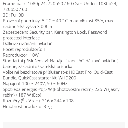
Frame-pack: 1080p24, 720p50 / 60 Over-Under: 1080p24,
720p50 / 60
3D: Full 3D
Provozní podmínky: 5 ° C ~ 40 ° C, max. vlhkost 85%, max.
nadmořská výška 3 000 m
Zabezpečení: Security bar, Kensington Lock, Password
protected interface
Dálkové ovládání: ovladač
Počet reproduktorů: 1
Reproduktor: 10W
Standartní příslušenství: Napájecí kabel AC, dálkové ovládání,
baterie, základní uživatelská příručka
Volitelné bezdrátové příslušenství: HDCast Pro, QuickCast
Bundle, QuickCast starter kit, WHD200
Napájení: 100 ~ 240V, 50 ~ 60Hz
Spotřeba energie: <0,5 W (Pohotovostní režim), 225 W (Jasný
režim) / 187 W (Eco)
Rozměry (Š x V x H): 316 x 244 x 108
Hmotnost produktu: 3 kg