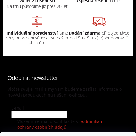
20 let zkušeností
Úspěšná řešení
na míru
Na trhu působíme již přes 20 let
Individuální poradenství
jsme
Dodání zdarma
při objednávce
vždy připraveni věnovat se našim
nad 5tis. Široký výběr dopravců
klientům
Odebírat newsletter
Vložte svůj e-mail a my vám budeme zasílat informace o
nových produktech na našem e-shopu.
E-mail
Vložením e-mailu souhlasíte s
podmínkami
ochrany osobních údajů