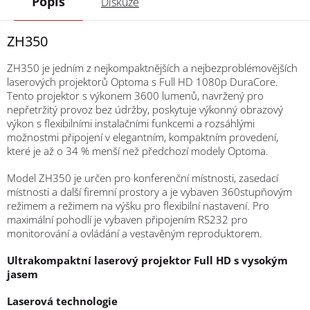
Popis
Diskuze
ZH350
ZH350 je jedním z nejkompaktnějších a nejbezproblémovějších
laserových projektorů Optoma s Full HD 1080p DuraCore.
Tento projektor s výkonem 3600 lumenů, navržený pro
nepřetržitý provoz bez údržby, poskytuje výkonný obrazový
výkon s flexibilními instalačními funkcemi a rozsáhlými
možnostmi připojení v elegantním, kompaktním provedení,
které je až o 34 % menší než předchozí modely Optoma.
Model ZH350 je určen pro konferenční místnosti, zasedací
místnosti a další firemní prostory a je vybaven 360stupňovým
režimem a režimem na výšku pro flexibilní nastavení. Pro
maximální pohodlí je vybaven připojením RS232 pro
monitorování a ovládání a vestavěným reproduktorem.
Ultrakompaktní laserový projektor Full HD s vysokým
jasem
Laserová technologie