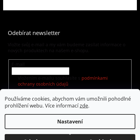
Odebírat newsletter
Vložte svůj e-mail a my vám budeme zasílat informace o
nových produktech na našem e-shopu.
E-mail
Vložením e-mailu souhlasíte s
podmínkami
ochrany osobních údajů
Používáme cookies, abychom vám umožnili pohodlné
prohlížení webu. Více informací
zde
.
PŘIHLÁSIT SE
Nastavení
Vytvořil Shoptet
|
Nakódoval eshopGuru