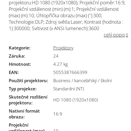
projektoru:HD 1080 (1920x1080); Projekční poměr:16:9;
Projekční vzdálenost (min) (m):1; Projekční vzdálenost
(max) (m):10; Úhlopříčka obrazu (max) ("):300;
Technologie:DLP; Zdroj světla:Laser; Kontrast (hodnota :
1):300000; Svítivost (v ANSI lumenech):3600
celý popis
Kategorie
:
Projektory
Záruka
:
24
Hmotnost
:
4.27 kg
EAN
:
5055387666399
Použití projektoru
:
Business / kancelářský / školní
Typ projekce
:
Standardní (NT)
Skutečné rozlišení
HD 1080 (1920x1080)
projektoru
:
Nativní formát
16:9
obrazu
:
Projekční
vzdálenost (max)
10