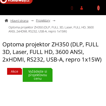
Přejít na obsah
Projektory
Optoma projektor ZH350 (DLP, FULL 3D, Laser, FULL HD, 3600
ANSI, 2xHDMI, RS232, USB-A, repro 1x15W)
Optoma projektor ZH350 (DLP, FULL
3D, Laser, FULL HD, 3600 ANSI,
2xHDMI, RS232, USB-A, repro 1x15W)
Akce
Vyžádejte si
projektovou
cenu