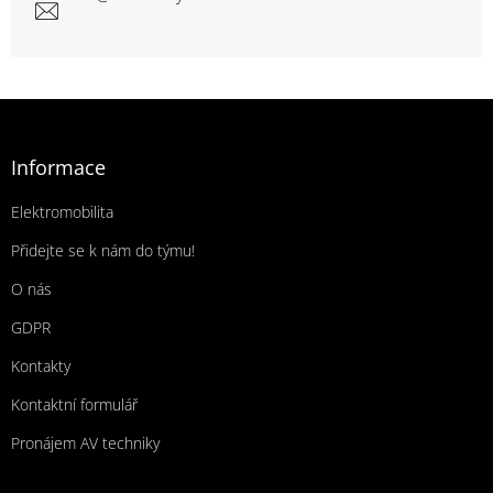
Zápatí
Informace
Elektromobilita
Přidejte se k nám do týmu!
O nás
GDPR
Kontakty
Kontaktní formulář
Pronájem AV techniky