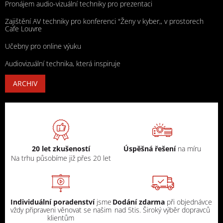
Pronájem audio-vizuální techniky pro prezentaci
Zajištění AV techniky pro konferenci "Ženy v kyber,, v prostorech
Cafe Louvre
Učebny pro online výuku
Audiovizuální technika, která inspiruje
ARCHIV
20 let zkušeností
Úspěšná řešení
na míru
Na trhu působíme již přes 20 let
Individuální poradenství
jsme
Dodání zdarma
při objednávce
vždy připraveni věnovat se našim
nad 5tis. Široký výběr dopravců
klientům