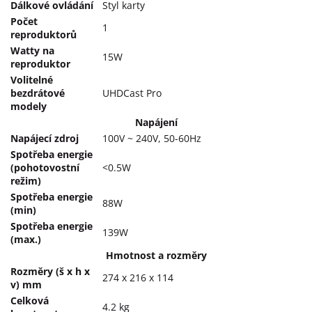
Dálkové ovládání
Styl karty
Počet
1
reproduktorů
Watty na
15W
reproduktor
Volitelné
bezdrátové
UHDCast Pro
modely
Napájení
Napájecí zdroj
100V ~ 240V, 50-60Hz
Spotřeba energie
(pohotovostní
<0.5W
režim)
Spotřeba energie
88W
(min)
Spotřeba energie
139W
(max.)
Hmotnost a rozměry
Rozměry (š x h x
274 x 216 x 114
v) mm
Celková
4.2 kg