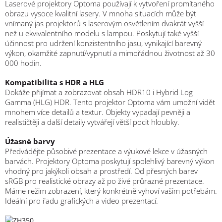
Laserové projektory Optoma používají k vytvoření promítaného
obrazu vysoce kvalitní lasery. V mnoha situacích může být
vnímaný jas projektorů s laserovým osvětlením dvakrát vyšší
než u ekvivalentního modelu s lampou. Poskytují také vyšší
účinnost pro udržení konzistentního jasu, vynikající barevný
výkon, okamžité zapnutí/vypnutí a mimořádnou životnost až 30
000 hodin.
Kompatibilita s HDR a HLG
Dokáže přijímat a zobrazovat obsah HDR10 i Hybrid Log
Gamma (HLG) HDR. Tento projektor Optoma vám umožní vidět
mnohem více detailů a textur. Objekty vypadají pevněji a
realističtěji a další detaily vytvářejí větší pocit hloubky.
Úžasné barvy
Předvádějte působivé prezentace a výukové lekce v úžasných
barvách. Projektory Optoma poskytují spolehlivý barevný výkon
vhodný pro jakýkoli obsah a prostředí. Od přesných barev
sRGB pro realistické obrazy až po živé průrazné prezentace.
Máme režim zobrazení, který konkrétně vyhoví vašim potřebám.
Ideální pro řadu grafických a video prezentací.