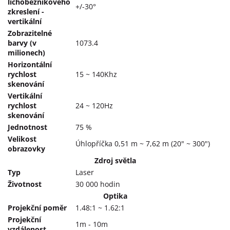
lichoběžníkového
+/-30°
zkreslení -
vertikální
Zobrazitelné
barvy (v
1073.4
milionech)
Horizontální
rychlost
15 ~ 140Khz
skenování
Vertikální
rychlost
24 ~ 120Hz
skenování
Jednotnost
75 %
Velikost
Úhlopříčka 0,51 m ~ 7,62 m (20" ~ 300")
obrazovky
Zdroj světla
Typ
Laser
Životnost
30 000 hodin
Optika
Projekční poměr
1.48:1 ~ 1.62:1
Projekční
1m - 10m
vzdálenost