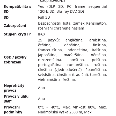
1080p(50/60Hz)
Kompatibilita s
Yes (DLP 3D; PC frame sequential
3D
120Hz 3D, Blu-ray DVD 3D)
3D
Full 3D
Bezpečnostní lišta, zámek Kensington,
Zabezpečení
rozhraní chráněné heslem
Stupeň krytí IP
IP6X
25 jazyků: angličtina, arabština,
čeština, dánština, finština,
francouzština, indonéština, italština,
japonština, maďarština, němčina,
OSD / jazyky
nizozemština, norština, polština,
zobrazení
portugalština, rumunština, ruština,
čínština (zjednodušená), španělština,
švédština, čínština (tradiční), turečtina,
vietnamština, řečtina.
Nepřetržitý
Ano
provoz
Provoz v úhlu
Ano
360°
Provozní
0°C ~ 40°C, Max. Vlhkost 80%, Max.
podmínky
Nadmořská výška 2500 m, Max.