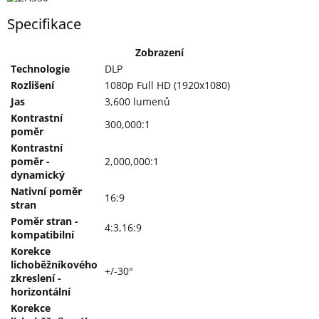
Specifikace
Zobrazení
Technologie
DLP
Rozlišení
1080p Full HD (1920x1080)
Jas
3,600 lumenů
Kontrastní
300,000:1
poměr
Kontrastní
poměr -
2,000,000:1
dynamický
Nativní poměr
16:9
stran
Poměr stran -
4:3,16:9
kompatibilní
Korekce
lichoběžníkového
+/-30°
zkreslení -
horizontální
Korekce