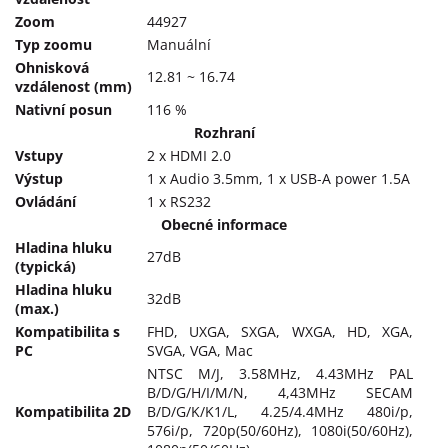
Zoom
44927
Typ zoomu
Manuální
Ohnisková
12.81 ~ 16.74
vzdálenost (mm)
Nativní posun
116 %
Rozhraní
Vstupy
2 x HDMI 2.0
Výstup
1 x Audio 3.5mm, 1 x USB-A power 1.5A
Ovládání
1 x RS232
Obecné informace
Hladina hluku
27dB
(typická)
Hladina hluku
32dB
(max.)
Kompatibilita s
FHD, UXGA, SXGA, WXGA, HD, XGA,
PC
SVGA, VGA, Mac
NTSC M/J, 3.58MHz, 4.43MHz PAL
B/D/G/H/I/M/N, 4,43MHz SECAM
Kompatibilita 2D
B/D/G/K/K1/L, 4.25/4.4MHz 480i/p,
576i/p, 720p(50/60Hz), 1080i(50/60Hz),