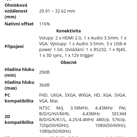
Ohnisková
vzdálenost
20.91 ~ 32.62 mm
(mm)
Nativní offset
116%
Konektivita
Vstupy: 2 x HDMI 2.0, 1 x Audio 3.5mm, 1 x
VGA; Výstupy: 1 x Audio 3.5mm, 3 x USB-A
Připojení
power 1.5A; Ovládání: 1 x RS232, 1 x RJ45,
1 x 3D sync, 1 x 12V trigger
Obecné
Hladina hluku
29dB
(min)
Hladina hluku
36dB
(max)
PC
FHD, UXGA, SXGA, WXGA, HD, XGA, SVGA,
kompatibilita
VGA, Mac
NTSC M/J, 3.58MHz, 4.43MHz PAL
B/D/G/H/I/M/N, 4,43MHz SECAM
2D
B/D/G/K/K1/L, 4.25/4.4MHz 480i/p, 576i/p,
kompatibilita
720p(50/60Hz), 1080i(50/60Hz),
1080p(50/60Hz)