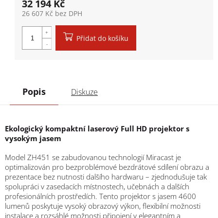
32 194 Kč
26 607 Kč bez DPH
Měrná cena:
Přidat do košíku
Popis
Diskuze
Ekologický kompaktní laserový Full HD projektor s
vysokým jasem
Model ZH451 se zabudovanou technologií Miracast je
optimalizován pro bezproblémové bezdrátové sdílení obrazu a
prezentace bez nutnosti dalšího hardwaru – zjednodušuje tak
spolupráci v zasedacích místnostech, učebnách a dalších
profesionálních prostředích. Tento projektor s jasem 4600
lumenů poskytuje vysoký obrazový výkon, flexibilní možnosti
instalace a rozsáhlé možnosti připojení v elegantním a