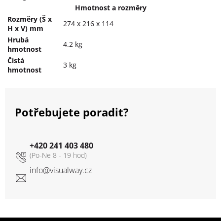
Hmotnost a rozměry
Rozměry (Š x
274 x 216 x 114
H x V) mm
Hrubá
4.2 kg
hmotnost
Čistá
3 kg
hmotnost
Potřebujete poradit?
+420 241 403 480
info
@
visualway.cz