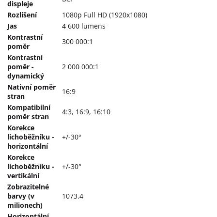
displeje
Rozlišení
1080p Full HD (1920x1080)
Jas
4 600 lumens
Kontrastní
300 000:1
poměr
Kontrastní
poměr -
2 000 000:1
dynamický
Nativní poměr
16:9
stran
Kompatibilní
4:3, 16:9, 16:10
poměr stran
Korekce
lichoběžníku -
+/-30°
horizontální
Korekce
lichoběžníku -
+/-30°
vertikální
Zobrazitelné
barvy (v
1073.4
milionech)
Horizontální