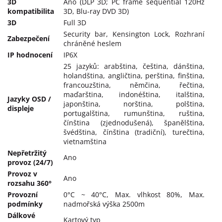
3D
Ano (DLP 3D; PC frame sequential 120Hz
kompatibilita
3D, Blu-ray DVD 3D)
3D
Full 3D
Security bar, Kensington Lock, Rozhraní
Zabezpečení
chráněné heslem
IP hodnocení
IP6X
25 jazyků: arabština, čeština, dánština,
holandština, angličtina, perština, finština,
francouzština, němčina, řečtina,
maďarština, indonéština, italština,
Jazyky OSD /
japonština, norština, polština,
displeje
portugalština, rumunština, ruština,
čínština (zjednodušená), španělština,
švédština, čínština (tradiční), turečtina,
vietnamština
Nepřetržitý
Ano
provoz (24/7)
Provoz v
Ano
rozsahu 360°
Provozní
0°C ~ 40°C, Max. vlhkost 80%, Max.
podmínky
nadmořská výška 2500m
Dálkové
Kartový typ