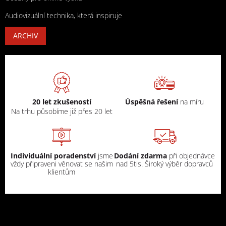
Audiovizuální technika, která inspiruje
ARCHIV
20 let zkušeností
Úspěšná řešení
na míru
Na trhu působíme již přes 20 let
Individuální poradenství
jsme
Dodání zdarma
při objednávce
vždy připraveni věnovat se našim
nad 5tis. Široký výběr dopravců
klientům