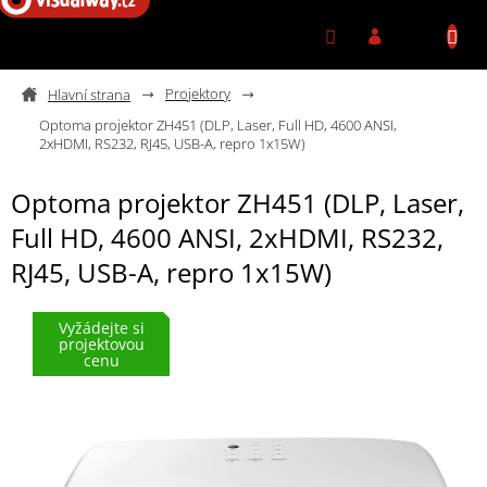
Přejít na obsah
Projektory
Optoma projektor ZH451 (DLP, Laser, Full HD, 4600 ANSI,
2xHDMI, RS232, RJ45, USB-A, repro 1x15W)
Optoma projektor ZH451 (DLP, Laser,
Full HD, 4600 ANSI, 2xHDMI, RS232,
RJ45, USB-A, repro 1x15W)
Vyžádejte si
projektovou
cenu