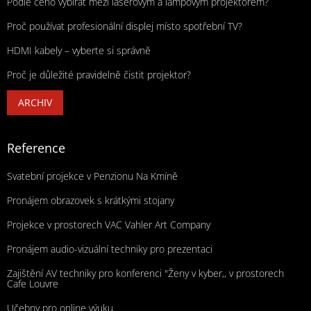
Podle čeho vybírat mezi laserovým a lampovým projektorem?
Proč používat profesionální displej místo spotřební TV?
HDMI kabely – vyberte si správně
Proč je důležité pravidelně čistit projektor?
ARCHIV
Reference
Svatební projekce v Penzionu Na Kmíně
Pronájem obrazovek s krátkými stojany
Projekce v prostorech VAC Vahler Art Company
Pronájem audio-vizuální techniky pro prezentaci
Zajištění AV techniky pro konferenci "Ženy v kyber,, v prostorech
Cafe Louvre
Učebny pro online výuku