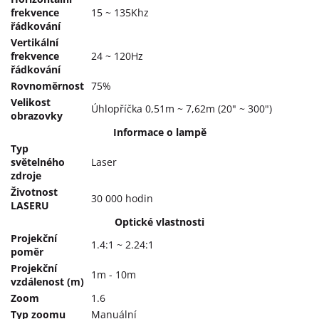
frekvence
15 ~ 135Khz
řádkování
Vertikální
frekvence
24 ~ 120Hz
řádkování
Rovnoměrnost
75%
Velikost
Úhlopříčka 0,51m ~ 7,62m (20" ~ 300")
obrazovky
Informace o lampě
Typ
světelného
Laser
zdroje
Životnost
30 000 hodin
LASERU
Optické vlastnosti
Projekční
1.4:1 ~ 2.24:1
poměr
Projekční
1m - 10m
vzdálenost (m)
Zoom
1.6
Typ zoomu
Manuální