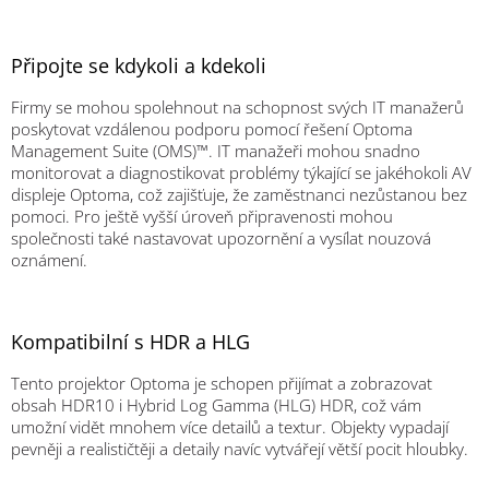
Připojte se kdykoli a kdekoli
Firmy se mohou spolehnout na schopnost svých IT manažerů
poskytovat vzdálenou podporu pomocí řešení Optoma
Management Suite (OMS)™. IT manažeři mohou snadno
monitorovat a diagnostikovat problémy týkající se jakéhokoli AV
displeje Optoma, což zajišťuje, že zaměstnanci nezůstanou bez
pomoci. Pro ještě vyšší úroveň připravenosti mohou
společnosti také nastavovat upozornění a vysílat nouzová
oznámení.
Kompatibilní s HDR a HLG
Tento projektor Optoma je schopen přijímat a zobrazovat
obsah HDR10 i Hybrid Log Gamma (HLG) HDR, což vám
umožní vidět mnohem více detailů a textur. Objekty vypadají
pevněji a realističtěji a detaily navíc vytvářejí větší pocit hloubky.