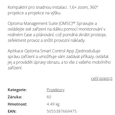
Kompaktní pro snadnou instalaci. 1,6× zoom, 360°
projekce a projekce na výšku.
Optoma Management Suite (OMSC)™ Spravujte a
ovládejte své zařízení na dálku pomocí monitorování v
reálném čase a plánování, což pomáhá zkrátit prostoje,
zefektivnit provoz a snížit provozní náklady.
Aplikace Optoma Smart Control App Zjednodušuje
správu zařízení a umožňuje vám zadávat příkazy, ovládat
jej a provádět úpravy obrazu, a to vše z vašeho mobilního
zařízení.
celý popis
Kategorie
:
Projektory
Záruka
:
60
Hmotnost
:
4.49 kg
EAN
:
5055387669475