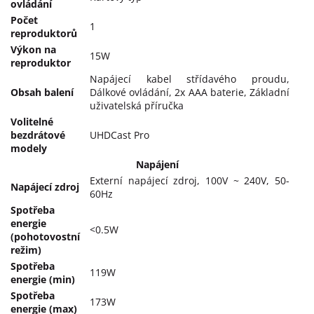
ovládání
Počet
1
reproduktorů
Výkon na
15W
reproduktor
Napájecí kabel střídavého proudu,
Obsah balení
Dálkové ovládání, 2x AAA baterie, Základní
uživatelská příručka
Volitelné
bezdrátové
UHDCast Pro
modely
Napájení
Externí napájecí zdroj, 100V ~ 240V, 50-
Napájecí zdroj
60Hz
Spotřeba
energie
<0.5W
(pohotovostní
režim)
Spotřeba
119W
energie (min)
Spotřeba
173W
energie (max)