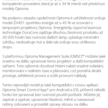
kompaktním provedení, které je až o 34 % menší než předchozí
modely Optoma
Na podporu závazku společnosti Optoma k udržitelnosti snižuje
model ZH451 spotřebu energie až o 45 % ve srovnání s
lampovými projektory Optoma. Energeticky úsporná laserová
technologie DuraCore zajišťuje dlouhou životnost produktu až
30 000 hodin bez nutnosti dalších lamp, vyžaduje minimální
údržbu, neobsahuje rtuť a dále tak snižuje svou uhlíkovou
stopu.
S platformou Optoma Management Suite (OMSC)™ můžete také
snadno na dálku spravovat tento projektor a další kompatibilní
zařízení. Toto výkonné cloudové řešení nabízí snadné ovládání,
monitorování v reálném čase a plánování, což pomáhá zkrátit
prostoje, zefektivnit provoz a snížit provozní náklady.
Tento nejnovější model je také kompatibilní s novou aplikací
Optoma Smart Control App* pro Android a iOS, přičemž několik
funkcí lze spravovat bez nutnosti použití počítače. Můžete jej
zapínat a vypínat, upravovat hlasitost, měnit a nastavovat
režimy zobrazení a provádět úpravy obrazu na dálku