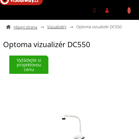
Přejít na obsah
Vizualizéry
Optoma vizualizér DC550
Optoma vizualizér DC550
Vyžádejte si
projektovou
cenu