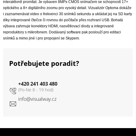
interaktivně promítat. Je vybaven 8MPx CMOS snímačem se schopností
17×
optického a 8× digitálního zoomu
pro vysoký detail. Vizualizér Optoma dokáže
i zaznamenávat video o
frekvenci 30 snímků sekundu a ukládat jej na SD karty
díky integrované čtečce či rovnou do počítače přes rozhraní USB. Bohatá
výbava zahrnuje konektory HDMI, nasvětlovací diody a integrované
reproduktory s
mikrofonem. Dodávaný software pak poslouží pro editaci
snímků a mimo jiné i pro propojení se Skypem.
Potřebujete poradit?
+420 241 403 480
info
@
visualway.cz
Zápatí