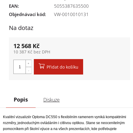
EAN
:
5055387635500
Objednávací kód:
VW-0010010131
Na dotaz
12 568 Kč
10 387 Kč bez DPH
Měrná cena:
Přidat do košíku
Popis
Diskuze
Kvalitní vizualizér Optoma DC550 s flexibilním ramenem vyniká kompaktními
rozměry, jednoduchým ovládáním i citlivou optikou. Stane se neocenitelným
pomocníkem při školní výuce a na všech prezentacích, kde
potřebujete