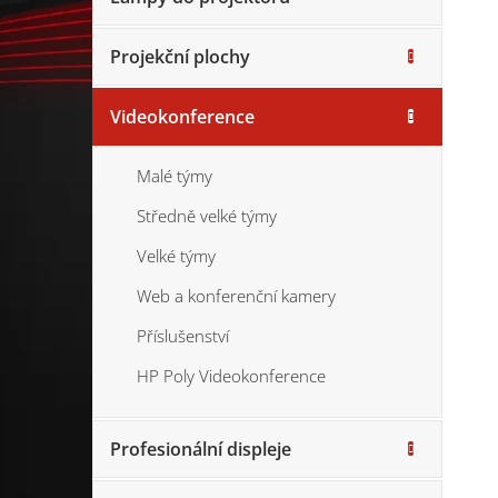
Projekční plochy
Videokonference
Malé týmy
Středně velké týmy
Velké týmy
Web a konferenční kamery
Příslušenství
HP Poly Videokonference
Profesionální displeje