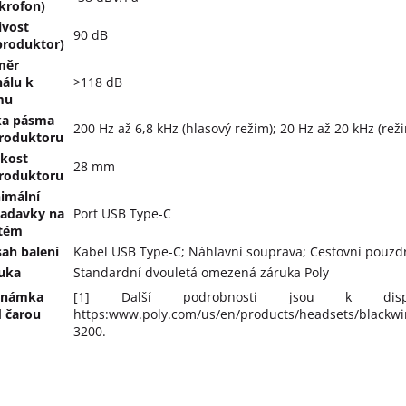
krofon)
livost
90 dB
produktor)
měr
nálu k
>118 dB
mu
ka pásma
200 Hz až 6,8 kHz (hlasový režim); 20 Hz až 20 kHz (rež
roduktoru
ikost
28 mm
roduktoru
imální
adavky na
Port USB Type-C
tém
ah balení
Kabel USB Type-C; Náhlavní souprava; Cestovní pouzd
uka
Standardní dvouletá omezená záruka Poly
známka
[1] Další podrobnosti jsou k disp
 čarou
https:www.poly.com/us/en/products/headsets/blackwir
]
3200.