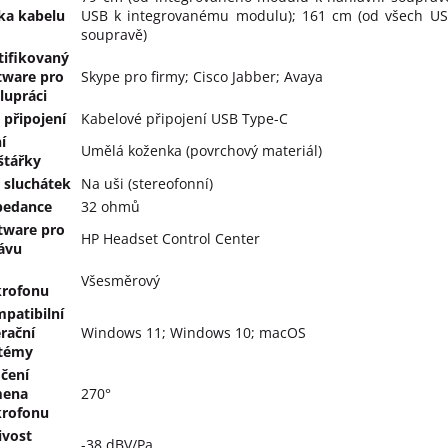
ka kabelu
USB k integrovanému modulu); 161 cm (od všech US
soupravě)
tifikovaný
tware pro
Skype pro firmy; Cisco Jabber; Avaya
lupráci
 připojení
Kabelové připojení USB Type-C
í
Umělá koženka (povrchový materiál)
štářky
 sluchátek
Na uši (stereofonní)
pedance
32 ohmů
tware pro
HP Headset Control Center
ávu
Všesměrový
rofonu
patibilní
rační
Windows 11; Windows 10; macOS
témy
čení
mena
270°
rofonu
livost
-38 dBV/Pa