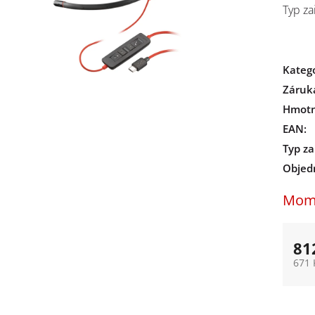
Typ za
Kateg
Záruk
Hmotn
EAN
:
Typ za
Objed
Mome
81
671 
Měrn