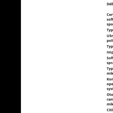
Dél
Cer
sof
spo
Typ
Ušn
pol
Typ
Im
Sof
spr
Typ
mik
Kom
ope
sys
Oto
ra
mik
Cit