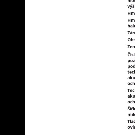
hlo
výš
Hm
Hm
bal
Zár
Obs
Ze
Čís
po
pod
tec
aku
och
Tec
aku
och
Šíř
mik
Tla
ovl