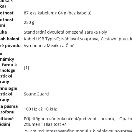
ubka ×
ka)
otnost
87 g (s kabelem); 64 g (bez kabelu)
otnost
250 g
ení
uka
Standardní dvouletá omezená záruka Poly
ah balení
Kabel USB Type-C; Náhlavní souprava; Cestovní pouzd
mě původu
Vyrobeno v Mexiku a Číně
lo
známky
 čarou k
[1]
hnologii
stické
rany
hnologie
stické
SoundGuard
rany
ka pásma
100 Hz až 10 kHz
rofonu
čítkové
Přijetí/ignorování/ukončení/podržení hovoru; Opak
ádání
Ztlumení; Hlasitost +/-
79 cm (od integrovaného modulu k náhlavní soupravě