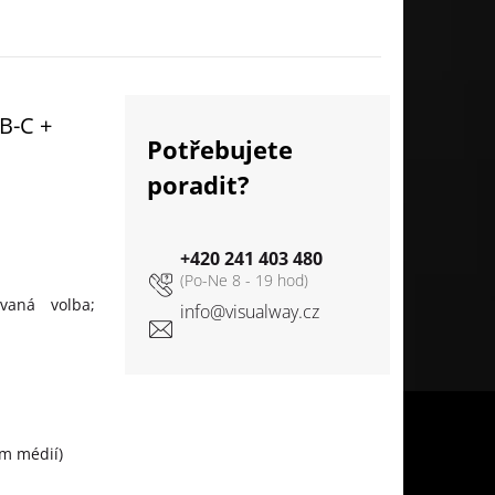
B-C +
Potřebujete
poradit?
+420 241 403 480
ovaná volba;
info
@
visualway.cz
im médií)