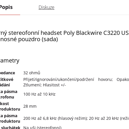
Popis
Diskuze
ný stereofonní headset Poly Blackwire C3220 US
enosné pouzdro (sada)
rametry
pedance
32 ohmů
čítkové
Přijetí/ignorování/ukončení/podržení hovoru; Opak
ádání
Ztlumení; Hlasitost +/-
ka pásma
100 Hz až 10 kHz
rofonu
ikost
28 mm
roduktoru
ka pásma
200 Hz až 6,8 kHz (hlasový režim); 20 Hz až 20 kHz (rež
roduktoru
 sluchátek
Na uši (stereofonní)