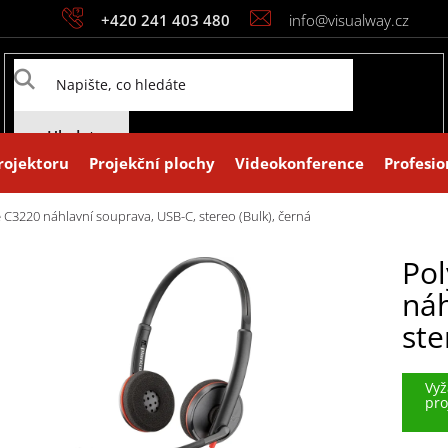
+420 241 403 480
info@visualway.cz
Hledat
rojektoru
Projekční plochy
Videokonference
Profesio
e C3220 náhlavní souprava, USB-C, stereo (Bulk), černá
Pol
náh
ste
Vyž
pro