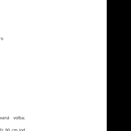
ro
ovaná volba;
); 90 cm (od