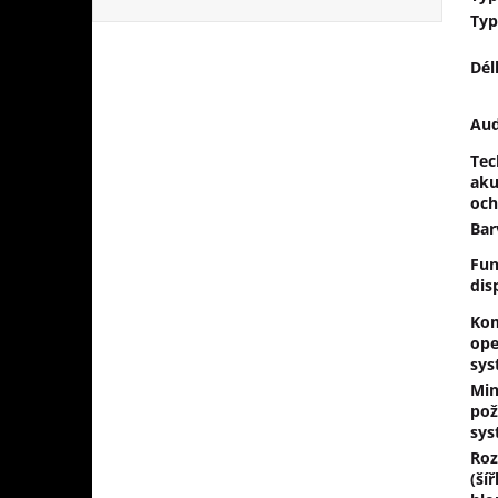
Typ
Dél
Aud
Tec
aku
och
Bar
Fun
dis
Kom
ope
sys
Min
pož
sys
Ro
(ší