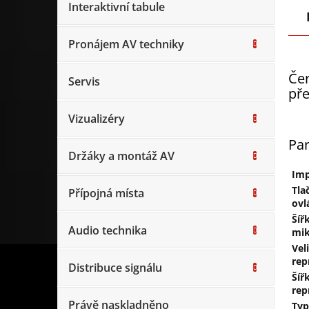
Interaktivní tabule
Pronájem AV techniky
Čer
Servis
př
Vizualizéry
Pa
Držáky a montáž AV
Im
Tla
Přípojná místa
ovl
Šíř
Audio technika
mik
Vel
rep
Distribuce signálu
Šíř
rep
Právě naskladněno
Typ