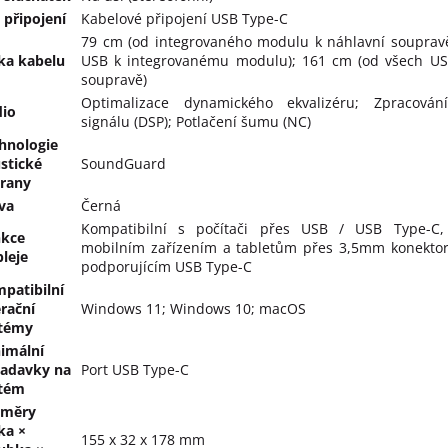
 připojení
Kabelové připojení USB Type-C
79 cm (od integrovaného modulu k náhlavní soupravě
ka kabelu
USB k integrovanému modulu); 161 cm (od všech US
soupravě)
Optimalizace dynamického ekvalizéru; Zpracování
io
signálu (DSP); Potlačení šumu (NC)
hnologie
stické
SoundGuard
rany
va
Černá
Kompatibilní s počítači přes USB / USB Type-C,
kce
mobilním zařízením a tabletům přes 3,5mm konektor
pleje
podporujícím USB Type-C
patibilní
rační
Windows 11; Windows 10; macOS
témy
imální
adavky na
Port USB Type-C
tém
změry
řka ×
155 x 32 x 178 mm