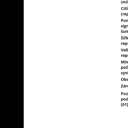
(mi
Cit
(re
Po
sig
šu
Šíř
rep
Vel
rep
Min
pož
sys
Obs
Zár
Po
pod
[01