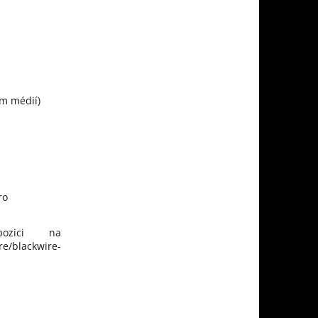
im médií)
ro
ozici na
e/blackwire-