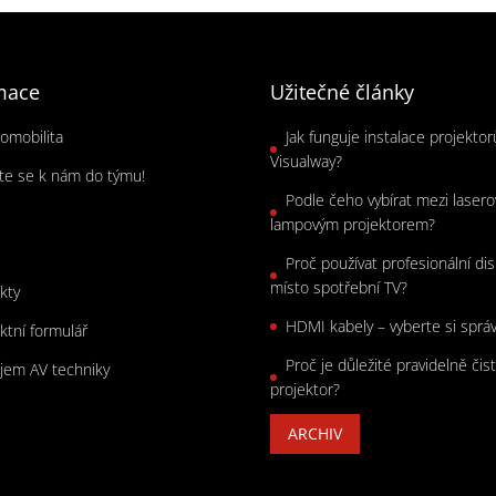
mace
Užitečné články
romobilita
Jak funguje instalace projekto
Visualway?
jte se k nám do týmu!
Podle čeho vybírat mezi laser
s
lampovým projektorem?
Proč používat profesionální dis
místo spotřební TV?
kty
HDMI kabely – vyberte si sprá
ktní formulář
Proč je důležité pravidelně čist
jem AV techniky
projektor?
ARCHIV