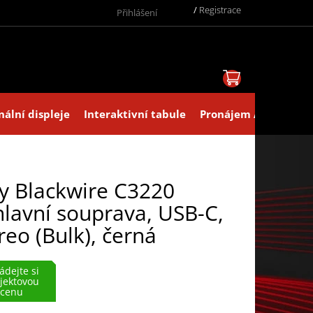
/
Registrace
Přihlášení
NÁKUPNÍ KOŠ
nální displeje
Interaktivní tabule
Pronájem AV technik
y Blackwire C3220
lavní souprava, USB-C,
reo (Bulk), černá
ádejte si
jektovou
cenu