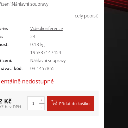
řízení:Náhlavní soupravy
celý popis
orie
:
Videokonference
a
:
24
ost
:
0.13 kg
196337147454
řízení
:
Náhlavní soupravy
návací kód:
03.1457865
ntálně nedostupné
2 Kč
Přidat do košíku
Kč bez DPH
á cena: