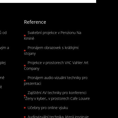
Reference
rů od
Svatební projekce v Penzionu Na
Kmíně
ovým a
Pronájem obrazovek s krátkými
stojany
plej
Projekce v prostorech VAC Vahler Art
Company
vně
Pronájem audio-vizuální techniky pro
prezentaci
it
Zajištění AV techniky pro konferenci
"Ženy v kyber,, v prostorech Cafe Louvre
Učebny pro online výuku
Audiovizuální technika, která inspiruje