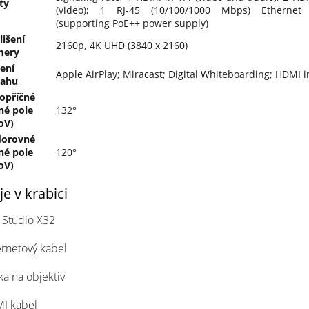
ty
(video); 1 RJ-45 (10/100/1000 Mbps) Ethernet 
(supporting PoE++ power supply)
lišení
2160p, 4K UHD (3840 x 2160)
mery
lení
Apple AirPlay; Miracast; Digital Whiteboarding; HDMI 
sahu
opříčné
né pole
132°
oV)
dorovné
né pole
120°
oV)
je v krabici
 Studio X32
rnetový kabel
ka na objektiv
I kabel