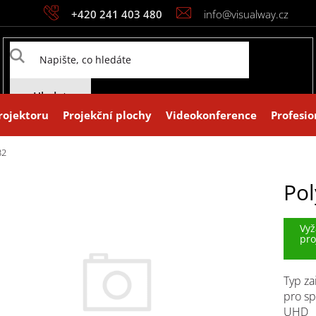
+420 241 403 480
info@visualway.cz
Hledat
rojektoru
Projekční plochy
Videokonference
Profesio
32
Pol
Vyž
pro
Typ za
pro sp
UHD