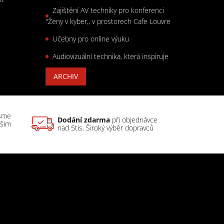
Zajištění AV techniky pro konferenci
"Ženy v kyber,, v prostorech Cafe Louvre
Učebny pro online výuku
Audiovizuální technika, která inspiruje
ARCHIV
sme
Dodání zdarma
při objednávce
ašim
nad 5tis. Široký výběr dopravců