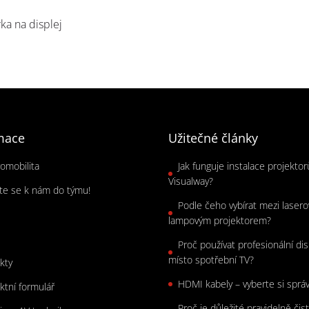
ka na displej
mace
Užitečné články
romobilita
Jak funguje instalace projekto
Visualway?
jte se k nám do týmu!
Podle čeho vybírat mezi laser
s
lampovým projektorem?
Proč používat profesionální dis
místo spotřební TV?
kty
HDMI kabely – vyberte si sprá
ktní formulář
Proč je důležité pravidelně čist