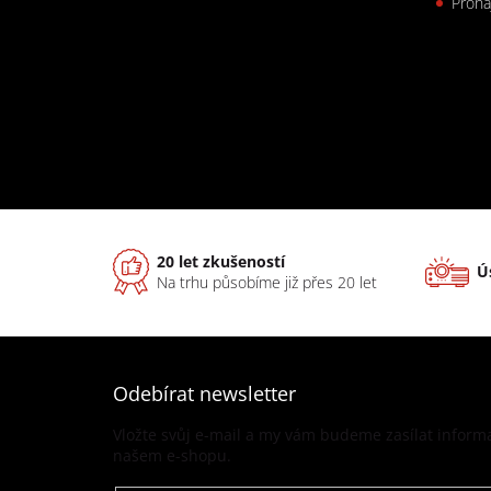
Proná
20 let zkušeností
Ú
Na trhu působíme již přes 20 let
Odebírat newsletter
Vložte svůj e-mail a my vám budeme zasílat infor
našem e-shopu.