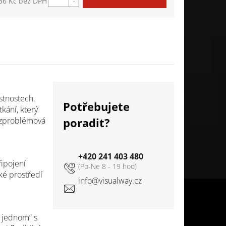
36 Kč bez DPH
á cena:
ístnostech.
Potřebujete
tkání, který
bezproblémová
poradit?
+420 241 403 480
řipojení
ké prostředí
info
@
visualway.cz
v jednom“ s