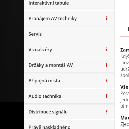
Interaktivní tabule
Pronájem AV techniky
Servis
Vizualizéry
Zam
Když
Inov
Držáky a montáž AV
udrž
spo
Přípojná místa
Vše
Pora
Audio technika
jedn
tém
Distribuce signálu
Max
Zjed
Právě naskladněno