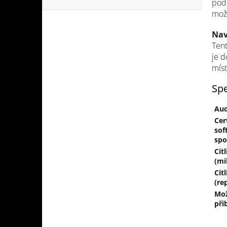
podp
možn
Nav
Tent
je d
mís
Spe
Aud
Cer
sof
spo
Cit
(mi
Cit
(re
Mo
při