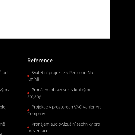
Reference
rů od
Svatební projekce v Penzionu Na
Kmíně
ovým a
Pronájem obrazovek s krátkými
stojany
plej
Projekce v prostorech VAC Vahler Art
Company
vně
Pronájem audio-vizuální techniky pro
prezentaci
it