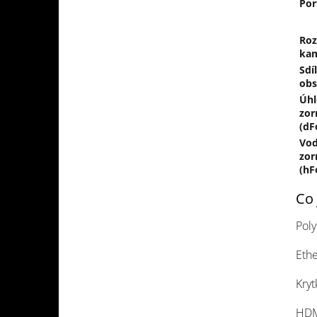
Por
Roz
ka
Sdí
ob
Úhl
zor
(dF
Vo
zor
(hF
Co 
Poly
Ethe
Kryt
HDM