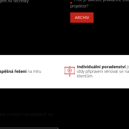
jem AV techniky
projektor?
ARCHIV
Individuální poradenství
j
spěšná řešení
na míru
vždy připraveni věnovat se n
klientům
mace o nových produktech na