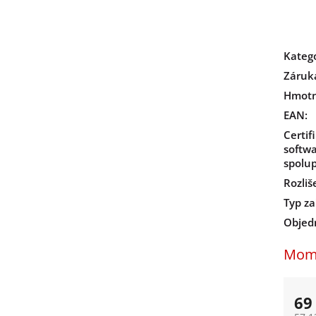
Kateg
Záruk
Hmotn
EAN
:
Certif
softwa
spolup
Rozliš
Typ za
Objed
Mome
69