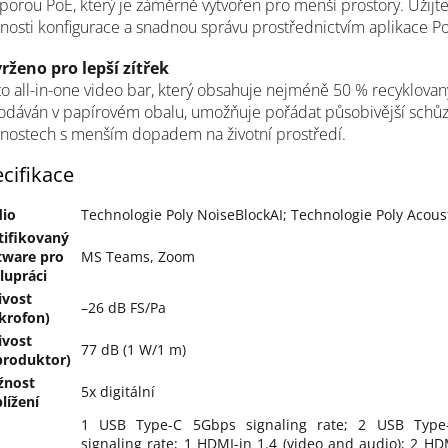
orou PoE, který je záměrně vytvořen pro menší prostory. Užijte s
osti konfigurace a snadnou správu prostřednictvím aplikace Po
rženo pro lepší zítřek
o all-in-one video bar, který obsahuje nejméně 50 % recyklovan
odáván v papírovém obalu, umožňuje pořádat působivější schůz
tnostech s menším dopadem na životní prostředí.
cifikace
io
Technologie Poly NoiseBlockAI; Technologie Poly Acous
tifikovaný
tware pro
MS Teams, Zoom
lupráci
livost
–26 dB FS/Pa
krofon)
livost
77 dB (1 W/1 m)
produktor)
žnost
5x digitální
blížení
1 USB Type-C 5Gbps signaling rate; 2 USB Type
signaling rate; 1 HDMI-in 1.4 (video and audio); 2 HD