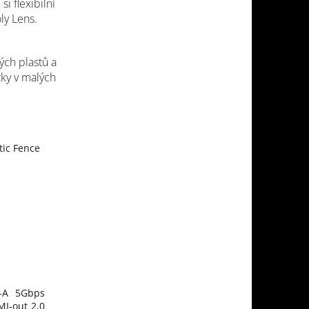
i flexibilní
ly Lens.
ých plastů a
ky v malých
tic Fence
-A 5Gbps
MI-out 2.0