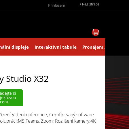
/
Registrace
Přihlášení
NÁKUPNÍ KOŠ
nální displeje
Interaktivní tabule
Pronájem AV technik
y Studio X32
ádejte si
jektovou
cenu
řízení:Videokonference; Certifikovaný software
olupráci:MS Teams, Zoom; Rozlišení kamery:4K