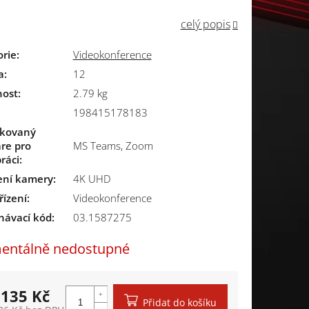
celý popis
orie
:
Videokonference
a
:
12
ost
:
2.79 kg
198415178183
ikovaný
re pro
MS Teams, Zoom
ráci
:
ení kamery
:
4K UHD
řízení
:
Videokonference
návací kód:
03.1587275
ntálně nedostupné
 135 Kč
Přidat do košíku