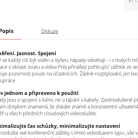
57 1
Měrn
Popis
Diskuze
ěření. Jasnost. Spojení
 se každý cítí být viděn a slyšen, nápady vzkvétají - i v malých m
ace v oblasti zvuku a videa Poly přinášejí pohlcující zážitek ze se
uje pozornost pouze na účastnících. Žádné rozptylování, jen 
lupráce.
 v jednom a připraveno k použití
dy jsou o spojení s lidmi, ne o tápání s kabely. Zjednodušené p
ím dotykem znamená, že získáte známé a konzistentní uživatels
ěř u všech předních cloudových videoslužeb.
imalizujte čas schůzky, minimalizujte nastavení
nodušte své konferenční zážitky s tímto videobarem typu „vše 