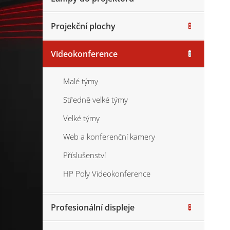
Projekční plochy
Videokonference
Malé týmy
Středně velké týmy
Velké týmy
Web a konferenční kamery
Příslušenství
HP Poly Videokonference
Profesionální displeje