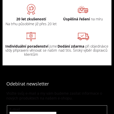
20 let zkušeností
Úspěšná řešení
na míru
Na trhu působíme již přes 20 let
Individuální poradenství
jsme
Dodání zdarma
při objednávce
vždy připraveni věnovat se našim
nad 5tis. Široký výběr dopravců
klientům
Odebírat newsletter
Vložte svůj e-mail a my vám budeme zasílat informace o
nových produktech na našem e-shopu.
E-mail