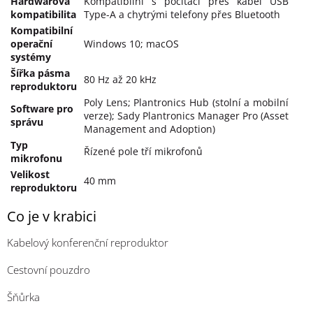
Hardwarová
Kompatibilní s počítači přes kabel USB
kompatibilita
Type-A a chytrými telefony přes Bluetooth
Kompatibilní
operační
Windows 10; macOS
systémy
Šířka pásma
80 Hz až 20 kHz
reproduktoru
Poly Lens; Plantronics Hub (stolní a mobilní
Software pro
verze); Sady Plantronics Manager Pro (Asset
správu
Management and Adoption)
Typ
Řízené pole tří mikrofonů
mikrofonu
Velikost
40 mm
reproduktoru
Co je v krabici
Kabelový konferenční reproduktor
Cestovní pouzdro
Šňůrka