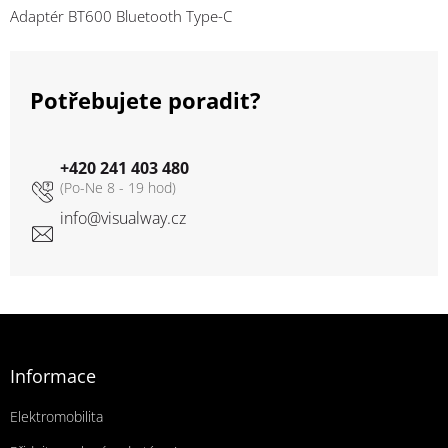
Adaptér BT600 Bluetooth Type-C
Potřebujete poradit?
+420 241 403 480
info
@
visualway.cz
Zápatí
Informace
Elektromobilita