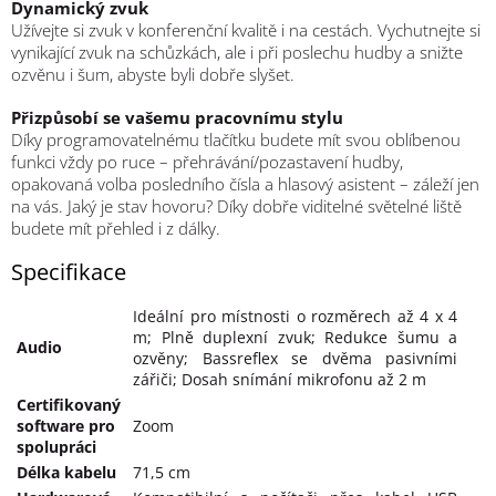
Dynamický zvuk
Užívejte si zvuk v konferenční kvalitě i na cestách. Vychutnejte si
vynikající zvuk na schůzkách, ale i při poslechu hudby a snižte
ozvěnu i šum, abyste byli dobře slyšet.
Přizpůsobí se vašemu pracovnímu stylu
Díky programovatelnému tlačítku budete mít svou oblíbenou
funkci vždy po ruce – přehrávání/pozastavení hudby,
opakovaná volba posledního čísla a hlasový asistent – záleží jen
na vás. Jaký je stav hovoru? Díky dobře viditelné světelné liště
budete mít přehled i z dálky.
Specifikace
Ideální pro místnosti o rozměrech až 4 x 4
m; Plně duplexní zvuk; Redukce šumu a
Audio
ozvěny; Bassreflex se dvěma pasivními
zářiči; Dosah snímání mikrofonu až 2 m
Certifikovaný
software pro
Zoom
spolupráci
Délka kabelu
71,5 cm