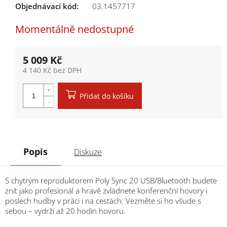
Objednávací kód:
03.1457717
Momentálně nedostupné
5 009 Kč
4 140 Kč bez DPH
Měrná cena:
Přidat do košíku
Popis
Diskuze
S chytrým reproduktorem Poly Sync 20 USB/Bluetooth budete
znít jako profesionál a hravě zvládnete konferenční hovory i
poslech hudby v práci i na cestách. Vezměte si ho všude s
sebou – vydrží až 20 hodin hovoru.