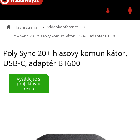
Přejít na obsah
Videokonference
Poly Sync 20+ hlasový komunikátor, USB-C, adaptér BT600
Poly Sync 20+ hlasový komunikátor,
USB-C, adaptér BT600
Vyžádejte si
projektovou
cenu