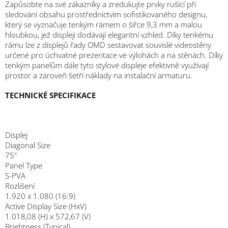
Zapůsobte na své zákazníky a zredukujte prvky rušící při
sledování obsahu prostřednictvím sofistikovaného designu,
který se vyznačuje tenkým rámem o šířce 9,3 mm a malou
hloubkou, jež displeji dodávají elegantní vzhled. Díky tenkému
rámu lze z displejů řady OMD sestavovat souvislé videostěny
určené pro úchvatné prezentace ve výlohách a na stěnách. Díky
tenkým panelům dále tyto stylové displeje efektivně využívají
prostor a zároveň šetří náklady na instalační armaturu.
TECHNICKÉ SPECIFIKACE
Displej
Diagonal Size
75"
Panel Type
S-PVA
Rozlišení
1.920 x 1.080 (16:9)
Active Display Size (HxV)
1.018,08 (H) x 572,67 (V)
Brightness (Typical)