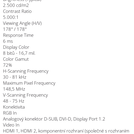
2.500 cd/m2
Contrast Ratio
5.000:1
Viewing Angle (H/V)
178° / 178°
Response Time
6 ms
Display Color
8 bitů - 16,7 mil.
Color Gamut
72%
H-Scanning Frequency
30 - 81 kHz
Maximum Pixel Frequency
148,5 MHz
V-Scanning Frequency
48 - 75 Hz
Konektivita
RGB In
Analogový konektor D-SUB, DVI-D, Display Port 1.2
Video In
HDMI 1, HDMI 2, komponentní rozhraní (společné s rozhraním