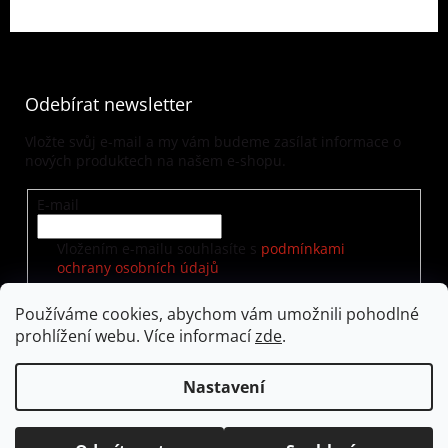
Odebírat newsletter
Vložte svůj e-mail a my vám budeme zasílat informace o
nových produktech na našem e-shopu.
E-mail
Vložením e-mailu souhlasíte s
podmínkami
ochrany osobních údajů
Používáme cookies, abychom vám umožnili pohodlné
prohlížení webu. Více informací
zde
.
PŘIHLÁSIT SE
Nastavení
Vytvořil Shoptet
|
Nakódoval eshopGuru