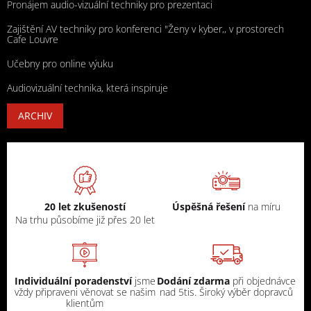
Pronájem audio-vizuální techniky pro prezentaci
Zajištění AV techniky pro konferenci "Ženy v kyber,, v prostorech
Cafe Louvre
Učebny pro online výuku
Audiovizuální technika, která inspiruje
ARCHIV
20 let zkušeností
Úspěšná řešení
na míru
Na trhu působíme již přes 20 let
Individuální poradenství
jsme
Dodání zdarma
při objednávce
vždy připraveni věnovat se našim
nad 5tis. Široký výběr dopravců
klientům