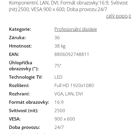
Komponentní, LAN, DVI; Formát obrazovky:16:9; Svítivost
(nit):2500; VESA:900 x 600; Doba provozu:24/7
celý popis
Kategorie
:
Profesionální displeje
Záruka
:
36
Hmotnost
:
38 kg
EAN
:
8806092748811
Úhlopříčka
75"
obrazovky (")
:
Technologie TV
:
LED
Rozlišení
:
Full HD 1920x1080
Rozhraní
:
VGA, LAN, DVI
Formát obrazovky
:
16:9
Svítivost (nit)
:
2500
VESA
:
900 x 600
Doba provozu
:
24/7