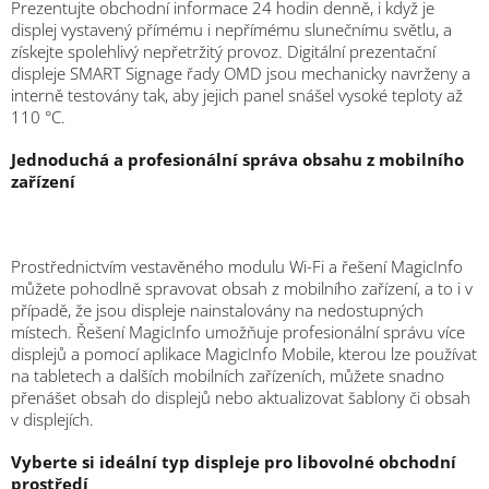
Prezentujte obchodní informace 24 hodin denně, i když je
displej vystavený přímému i nepřímému slunečnímu světlu, a
získejte spolehlivý nepřetržitý provoz. Digitální prezentační
displeje SMART Signage řady OMD jsou mechanicky navrženy a
interně testovány tak, aby jejich panel snášel vysoké teploty až
110 °C.
Jednoduchá a profesionální správa obsahu z mobilního
zařízení
Prostřednictvím vestavěného modulu Wi-Fi a řešení MagicInfo
můžete pohodlně spravovat obsah z mobilního zařízení, a to i v
případě, že jsou displeje nainstalovány na nedostupných
místech. Řešení MagicInfo umožňuje profesionální správu více
displejů a pomocí aplikace MagicInfo Mobile, kterou lze používat
na tabletech a dalších mobilních zařízeních, můžete snadno
přenášet obsah do displejů nebo aktualizovat šablony či obsah
v displejích.
Vyberte si ideální typ displeje pro libovolné obchodní
prostředí