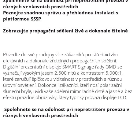
Spolehněte se na odolnost při nepřetržitém provozu v
různých venkovních prostředích
Poznejte snadnou správu a přehlednou instalaci s
platformou SSSP
Zobrazujte propagační sdělení živě a dokonale čitelně
Přiveďte do své prodejny více zákazníků prostřednictvím
efektivních a dokonale zřetelných propagačních sdělení.
Digitální prezentační displeje SMART Signage řady OMD se
vyznačují vysokým jasem 2.500 nitů a kontrastem 5.000:1,
které zaručují špičkovou viditelnost v prostředích s různou
úrovní osvětlení. Dokonce i zákazníci, kteří nosí polarizační
sluneční brýle, uvidí vaše sdělení mimořádně čistě a jasně a bez
efektu prázdné obrazovky, který typicky provází displeje LCD.
Spolehněte se na odolnost při nepřetržitém provozu v
různých venkovních prostředích