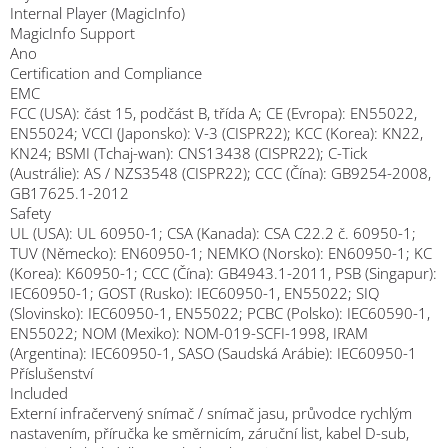
Internal Player (MagicInfo)
MagicInfo Support
Ano
Certification and Compliance
EMC
FCC (USA): část 15, podčást B, třída A; CE (Evropa): EN55022,
EN55024; VCCI (Japonsko): V-3 (CISPR22); KCC (Korea): KN22,
KN24; BSMI (Tchaj-wan): CNS13438 (CISPR22); C-Tick
(Austrálie): AS / NZS3548 (CISPR22); CCC (Čína): GB9254-2008,
GB17625.1-2012
Safety
UL (USA): UL 60950-1; CSA (Kanada): CSA C22.2 č. 60950-1;
TUV (Německo): EN60950-1; NEMKO (Norsko): EN60950-1; KC
(Korea): K60950-1; CCC (Čína): GB4943.1-2011, PSB (Singapur):
IEC60950-1; GOST (Rusko): IEC60950-1, EN55022; SIQ
(Slovinsko): IEC60950-1, EN55022; PCBC (Polsko): IEC60590-1,
EN55022; NOM (Mexiko): NOM-019-SCFI-1998, IRAM
(Argentina): IEC60950-1, SASO (Saudská Arábie): IEC60950-1
Příslušenství
Included
Externí infračervený snímač / snímač jasu, průvodce rychlým
nastavením, příručka ke směrnicím, záruční list, kabel D-sub,