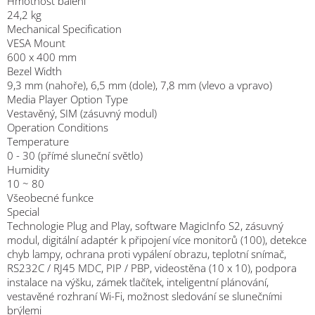
Hmotnost balení
24,2 kg
Mechanical Specification
VESA Mount
600 x 400 mm
Bezel Width
9,3 mm (nahoře), 6,5 mm (dole), 7,8 mm (vlevo a vpravo)
Media Player Option Type
Vestavěný, SIM (zásuvný modul)
Operation Conditions
Temperature
0 - 30 (přímé sluneční světlo)
Humidity
10 ~ 80
Všeobecné funkce
Special
Technologie Plug and Play, software MagicInfo S2, zásuvný
modul, digitální adaptér k připojení více monitorů (100), detekce
chyb lampy, ochrana proti vypálení obrazu, teplotní snímač,
RS232C / RJ45 MDC, PIP / PBP, videostěna (10 x 10), podpora
instalace na výšku, zámek tlačítek, inteligentní plánování,
vestavěné rozhraní Wi-Fi, možnost sledování se slunečními
brýlemi