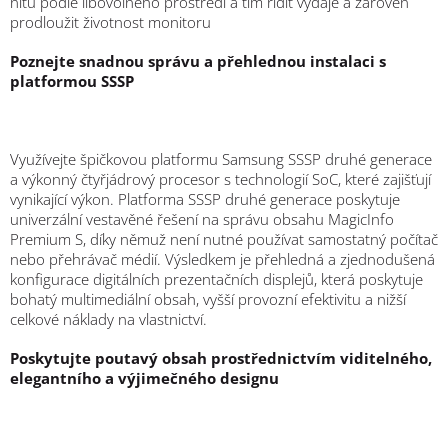
nitů podle libovolného prostředí a tím řídit výdaje a zároveň
prodloužit životnost monitoru
Poznejte snadnou správu a přehlednou instalaci s
platformou SSSP
Využívejte špičkovou platformu Samsung SSSP druhé generace
a výkonný čtyřjádrový procesor s technologií SoC, které zajišťují
vynikající výkon. Platforma SSSP druhé generace poskytuje
univerzální vestavěné řešení na správu obsahu MagicInfo
Premium S, díky němuž není nutné používat samostatný počítač
nebo přehrávač médií. Výsledkem je přehledná a zjednodušená
konfigurace digitálních prezentačních displejů, která poskytuje
bohatý multimediální obsah, vyšší provozní efektivitu a nižší
celkové náklady na vlastnictví.
Poskytujte poutavý obsah prostřednictvím viditelného,
elegantního a výjimečného designu