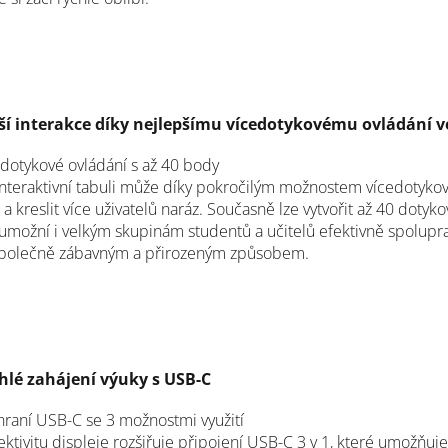
ší interakce díky nejlepšímu vícedotykovému ovládání ve
dotykové ovládání s až 40 body
nteraktivní tabuli může díky pokročilým možnostem vícedotyko
 a kreslit více uživatelů naráz. Současně lze vytvořit až 40 dotyk
umožní i velkým skupinám studentů a učitelů efektivně spolupra
společně zábavným a přirozeným způsobem.
hlé zahájení výuky s USB-C
raní USB-C se 3 možnostmi využití
ktivitu displeje rozšiřuje připojení USB-C 3 v 1, které umožňu