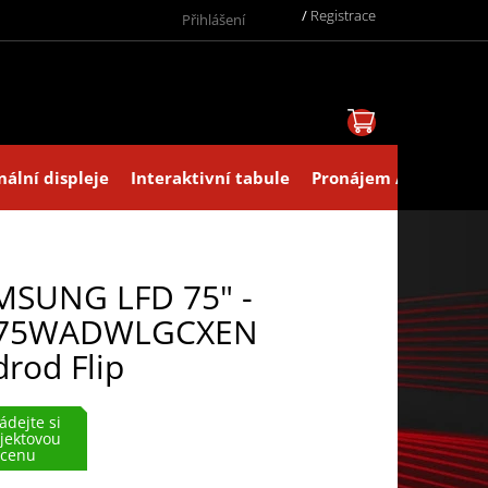
/
Registrace
Přihlášení
NÁKUPNÍ KOŠ
nální displeje
Interaktivní tabule
Pronájem AV technik
MSUNG LFD 75" -
75WADWLGCXEN
rod Flip
ádejte si
jektovou
cenu