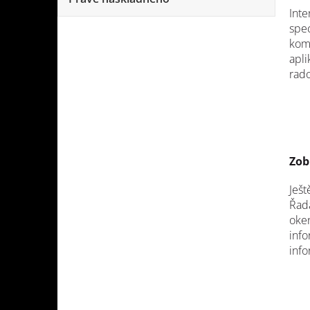
Inte
spec
komp
apli
rado
Zob
Ješt
Řada
oken
info
info