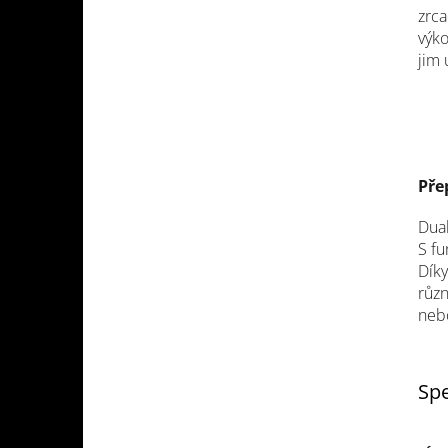
zrca
výko
jim 
Pře
Dua
S fu
Dík
různ
nebo
Spe