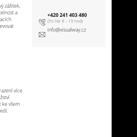
ý zážitek,
elnost a
+420 241 403 480
vacích
jevovat
info
@
visualway.cz
razení více
žství
t ke všem
edí.