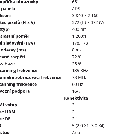
opříčka obrazovky
65"
 panelu
ADS
lišení
3 840 × 2 160
teč pixelů (H x V)
372 (H) × 372 (V)
 (typ)
400 nit
trastní poměr
1 200:1
l sledování (H/V)
178/178
 odezvy (ms)
8 ms
evné rozpětí
72 %
ss Haze
25 %
canning frekvence
135 KHz
imální zobrazovací frekvence
78 MHz
canning frekvence
60 Hz
vozní podpora
16/7
Konektivita
I vstup
3
ze HDMI
2
ze DP
2.1
B
5 (2.0 X1, 3.0 X4)
vstup
Ano