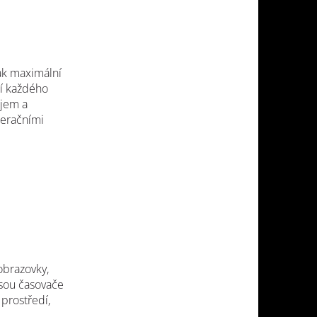
ak maximální
ní každého
ejem a
peračními
obrazovky,
jsou časovače
 prostředí,