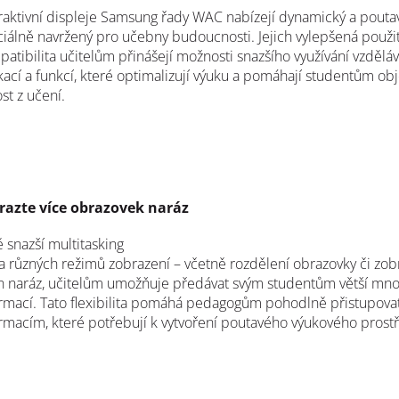
raktivní displeje Samsung řady WAC nabízejí dynamický a poutav
iálně navržený pro učebny budoucnosti. Jejich vylepšená použit
atibilita učitelům přinášejí možnosti snazšího využívání vzdělá
kací a funkcí, které optimalizují výuku a pomáhají studentům ob
st z učení.
razte více obrazovek naráz
ě snazší multitasking
 různých režimů zobrazení – včetně rozdělení obrazovky či zob
 naráz, učitelům umožňuje předávat svým studentům větší mno
rmací. Tato flexibilita pomáhá pedagogům pohodlně přistupova
rmacím, které potřebují k vytvoření poutavého výukového prostř