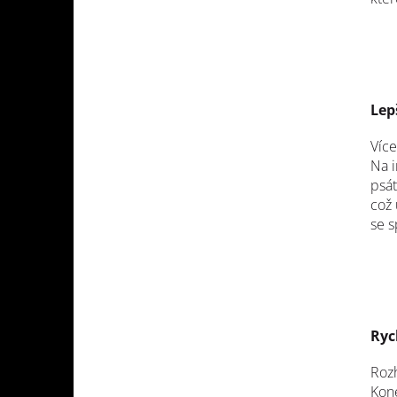
Lep
Více
Na i
psát
což 
se 
Ryc
Rozh
Kone