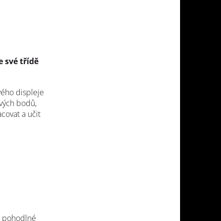
 své třídě
vého displeje
ových bodů,
covat a učit
je pohodlné