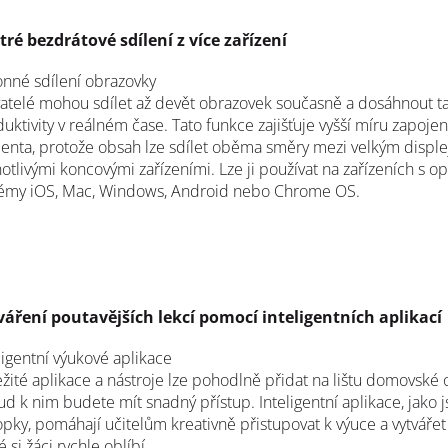
tré bezdrátové sdílení z více zařízení
nné sdílení obrazovky
atelé mohou sdílet až devět obrazovek současně a dosáhnout t
uktivity v reálném čase. Tato funkce zajišťuje vyšší míru zapoje
enta, protože obsah lze sdílet oběma směry mezi velkým displ
otlivými koncovými zařízeními. Lze ji používat na zařízeních s o
témy iOS, Mac, Windows, Android nebo Chrome OS.
váření poutavějších lekcí pomocí inteligentních aplikací
ligentní výukové aplikace
žité aplikace a nástroje lze pohodlně přidat na lištu domovské 
d k nim budete mít snadný přístup. Inteligentní aplikace, jako 
opky, pomáhají učitelům kreativně přistupovat k výuce a vytvářet
é si žáci rychle oblíbí.