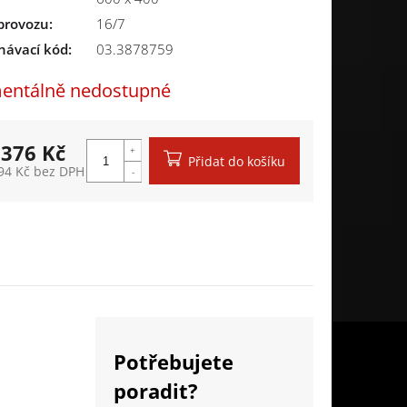
provozu
:
16/7
návací kód:
03.3878759
ntálně nedostupné
 376 Kč
Přidat do košíku
94 Kč bez DPH
á cena:
Potřebujete
poradit?