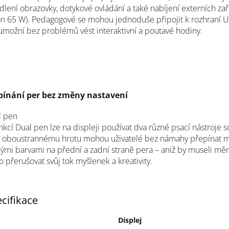
dlení obrazovky, dotykové ovládání a také nabíjení externích zař
n 65 W). Pedagogové se mohou jednoduše připojit k rozhraní U
umožní bez problémů vést interaktivní a poutavé hodiny.
pínání per bez změny nastavení
l pen
nkcí Dual pen lze na displeji používat dva různé psací nástroje 
y oboustrannému hrotu mohou uživatelé bez námahy přepínat 
ými barvami na přední a zadní straně pera – aniž by museli měn
 přerušovat svůj tok myšlenek a kreativity.
cifikace
Displej