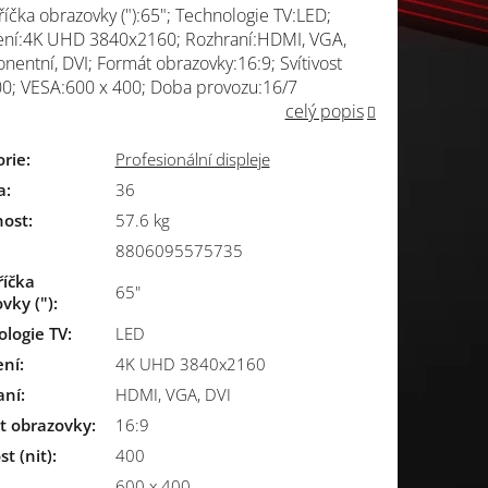
íčka obrazovky ("):65"; Technologie TV:LED;
ení:4K UHD 3840x2160; Rozhraní:HDMI, VGA,
entní, DVI; Formát obrazovky:16:9; Svítivost
400; VESA:600 x 400; Doba provozu:16/7
celý popis
orie
:
Profesionální displeje
a
:
36
ost
:
57.6 kg
8806095575735
říčka
65"
vky (")
:
logie TV
:
LED
ení
:
4K UHD 3840x2160
aní
:
HDMI, VGA, DVI
t obrazovky
:
16:9
st (nit)
:
400
600 x 400