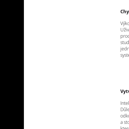
Chy
Výko
Uživ
prod
stud
jedn
sys
Vyt
Inte
Důle
odku
a st
kter