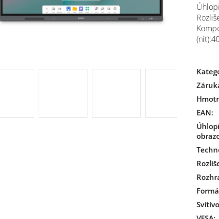
Úhlopř
Rozliš
Kompon
(nit):
Kateg
Záruk
Hmotn
EAN
:
Úhlop
obrazo
Techno
Rozliš
Rozhr
Formá
Svítivo
VESA
: