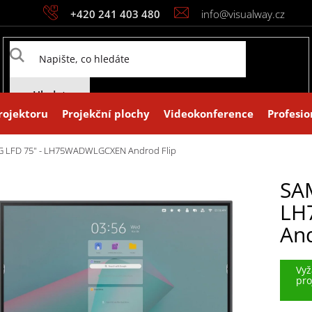
+420 241 403 480
info@visualway.cz
Hledat
rojektoru
Projekční plochy
Videokonference
Profesio
 LFD 75" - LH75WADWLGCXEN Androd Flip
SA
LH
And
Vyž
pro