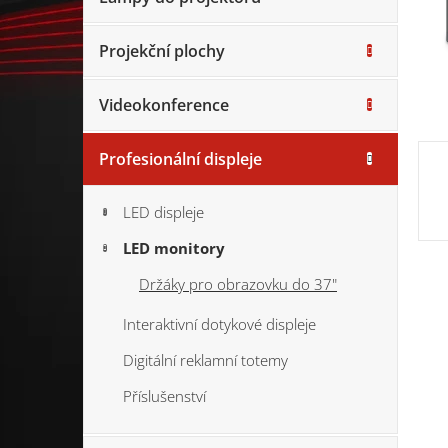
Projekční plochy
Videokonference
Profesionální displeje
LED displeje
LED monitory
Držáky pro obrazovku do 37"
Interaktivní dotykové displeje
Digitální reklamní totemy
Příslušenství