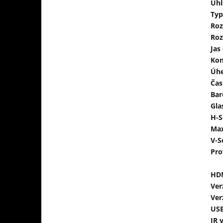
Úhl
Typ
Roz
Roz
Jas
Kon
Úhe
Čas
Bar
Gla
H-S
Max
V-S
Pro
HDM
Ver
Ver
US
IR 