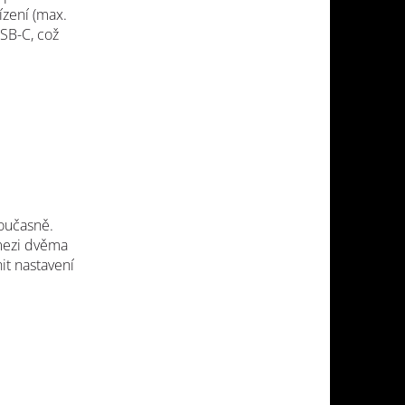
ízení (max.
SB-C, což
současně.
mezi dvěma
it nastavení