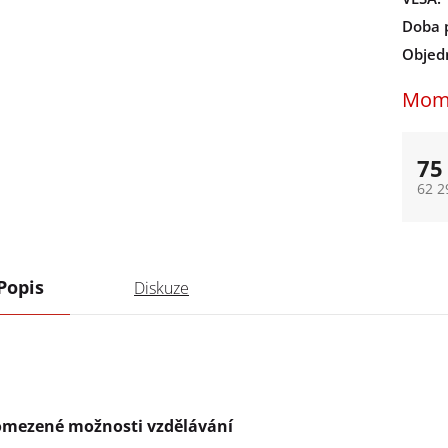
Doba 
Objed
Mome
75
62 2
Měrn
Popis
Diskuze
mezené možnosti vzdělávání