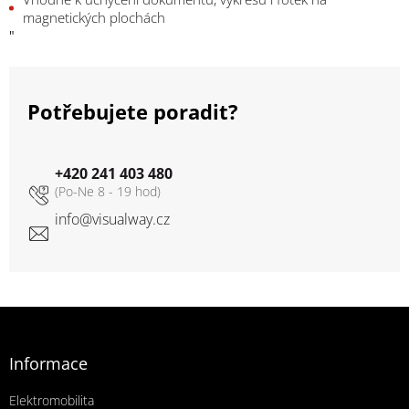
magnetických plochách
"
Potřebujete poradit?
+420 241 403 480
info
@
visualway.cz
Zápatí
Informace
Elektromobilita