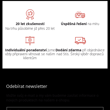
20 let zkušeností
Úspěšná řešení
na míru
Na trhu působíme již přes 20 let
Individuální poradenství
jsme
Dodání zdarma
při objednávce
vždy připraveni věnovat se našim
nad 5tis. Široký výběr dopravců
klientům
Odebírat newsletter
Vložte svůj e-mail a my vám budeme zasílat informace o
nových produktech na našem e-shopu.