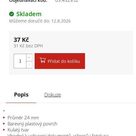
Objednávací kód:
03.432952
Skladem
Můžeme doručit do:
12.8.2026
37 Kč
31 Kč bez DPH
Měrná cena:
Přidat do košíku
Popis
Diskuze
"
Průměr 24 mm
Barevný plastový povrch
Kulatý tvar
Vhodné k uchycení dokumentů, výkresů i fotek na