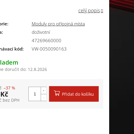
celý popis
orie
:
Moduly pro přípojná místa
a
:
doživotní
47269660000
návací kód:
VW-0050090163
kladem
 doručit do:
12.8.2026
č
–37 %
 Kč
Přidat do košíku
č bez DPH
á cena: