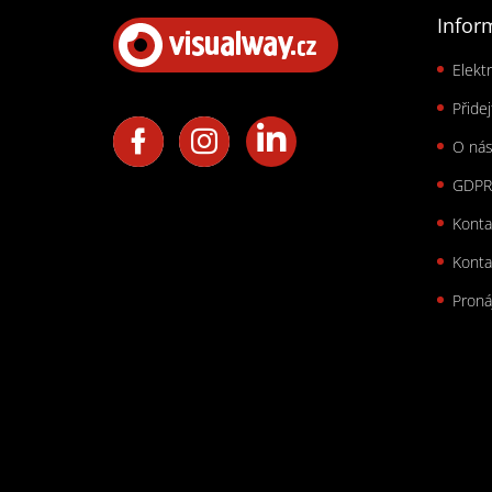
Zápatí
Infor
Elekt
Přide
O ná
GDPR
Konta
Konta
Proná