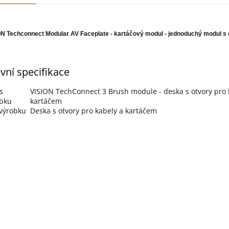
N Techconnect Modular AV Faceplate - kartáčový modul - jednoduchý modul s dvoji
vní specifikace
s
VISION TechConnect 3 Brush module - deska s otvory pro 
obku
kartáčem
výrobku
Deska s otvory pro kabely a kartáčem