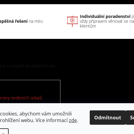
Individuální poradenství
j
spěšná řešení
na míru
vždy připraveni věnovat se n
klientům
mace o nových produktech na
rany osobních údajů
cookies, abychom vám umožnili
Odmítnout
S
rohlížení webu. Více informací
zde
.