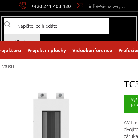
+420 241 403 480
info@visualway.cz
Hledat
rojektoru
Projekční plochy
Videokonference
Profesio
3 BRUSH
TC
Vyž
pro
AV Fac
dvojit
záruka