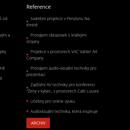
Reference
rů od
Svatební projekce v Penzionu Na
Kmíně
ovým a
Pronájem obrazovek s krátkými
stojany
plej
Projekce v prostorech VAC Vahler Art
Company
vně
Pronájem audio-vizuální techniky pro
prezentaci
it
Zajištění AV techniky pro konferenci
"Ženy v kyber,, v prostorech Cafe Louvre
Učebny pro online výuku
Audiovizuální technika, která inspiruje
ARCHIV