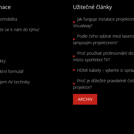
mace
Užitečné články
romobilita
Jak funguje instalace projekto
Visualway?
jte se k nám do týmu!
Podle čeho vybírat mezi laser
s
lampovým projektorem?
Proč používat profesionální dis
místo spotřební TV?
kty
HDMI kabely – vyberte si sprá
ktní formulář
Proč je důležité pravidelně čist
jem AV techniky
projektor?
ARCHIV