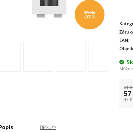
91 Kč
–37 %
Kateg
Záruk
EAN
:
Objed
S
Můžeme
91 K
57
47 K
Měrn
Popis
Diskuze