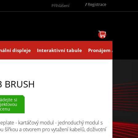
/
Registrace
Přihlášení
NÁKUPNÍ KOŠ
nální displeje
Interaktivní tabule
Pronájem AV technik
3 BRUSH
ádejte si
jektovou
cenu
eplate - kartáčový modul - jednoduchý modul s
ou šířkou a otvorem pro vytažení kabelů, doživotní