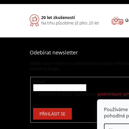
20 let zkušeností
Ú
Na trhu působíme již přes 20 let
Odebírat newsletter
Vložte svůj e-mail a my vám budeme zasílat infor
našem e-shopu.
E-mail
Vložením e-mailu souhlasíte s
podmínkami och
Používáme 
PŘIHLÁSIT SE
pohodlné p