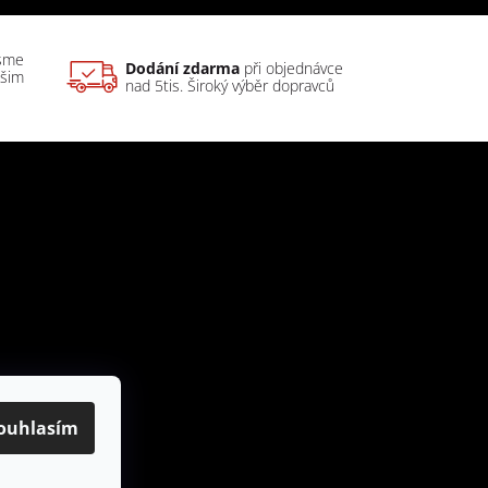
sme
Dodání zdarma
při objednávce
ašim
nad 5tis. Široký výběr dopravců
ouhlasím