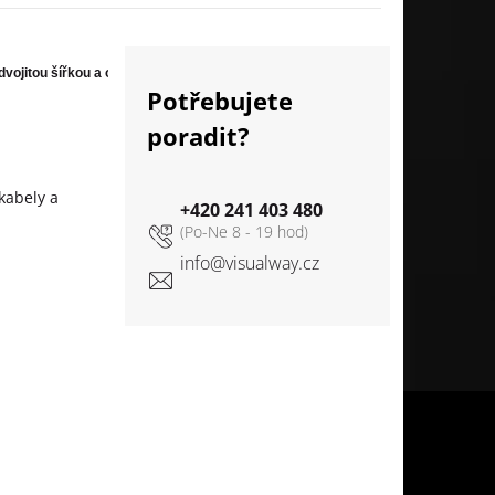
tou šířkou a otvorem provytažení kabelů - kryt kartáčů 42 x 22 mm / 1,7 x 0,9 
Potřebujete
poradit?
kabely a
+420 241 403 480
info
@
visualway.cz