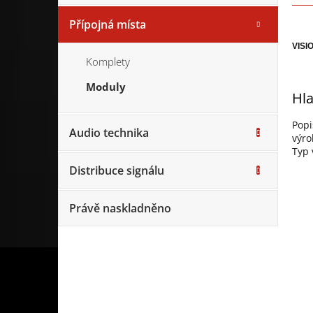
Přípojná místa
VISIO
Komplety
Moduly
Hla
Popi
Audio technika
výr
Typ 
Distribuce signálu
Právě naskladněno