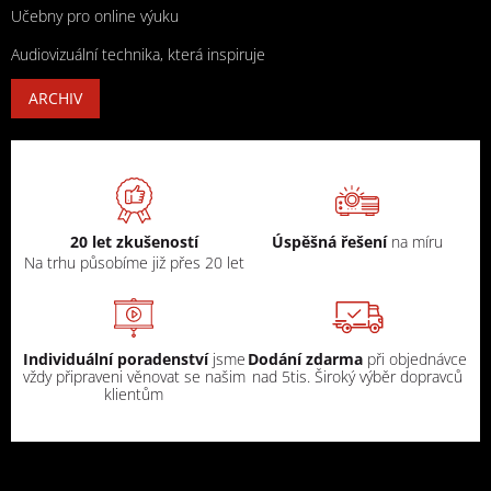
Učebny pro online výuku
Audiovizuální technika, která inspiruje
ARCHIV
20 let zkušeností
Úspěšná řešení
na míru
Na trhu působíme již přes 20 let
Individuální poradenství
jsme
Dodání zdarma
při objednávce
vždy připraveni věnovat se našim
nad 5tis. Široký výběr dopravců
klientům