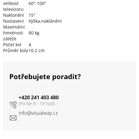
velikost
60"-100"
televizoru
Naklonění
15°
Nastavení
Výška,naklánění
Maximální
hmotnost
80 kg
zátěže
Počet kol
4
Průměr kola
10.2 cm
Potřebujete poradit?
+420 241 403 480
info
@
visualway.cz