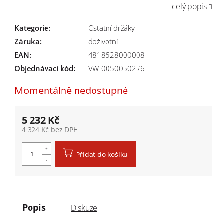
celý popis
Kategorie
:
Ostatní držáky
Záruka
:
doživotní
EAN
:
4818528000008
Objednávací kód:
VW-0050050276
Momentálně nedostupné
5 232 Kč
4 324 Kč bez DPH
Měrná cena:
Přidat do košíku
Popis
Diskuze