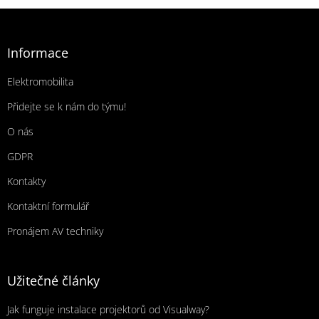
Zápatí
Informace
Elektromobilita
Přidejte se k nám do týmu!
O nás
GDPR
Kontakty
Kontaktní formulář
Pronájem AV techniky
Užitečné články
Jak funguje instalace projektorů od Visualway?