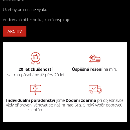
Učebny pro online výuku
Audiovizuální technika, která inspiruje
ARCHIV
20 let zkušeností
Úspěšná řešení
na míru
Na trhu působíme již přes 20 let
Individuální poradenství
jsme
Dodání zdarma
při objednávce
vždy připraveni věnovat se našim
nad 5tis. Široký výběr dopravců
klientům