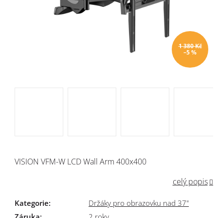
1 380 Kč
–5 %
VISION VFM-W LCD Wall Arm 400x400
celý popis
Kategorie
:
Držáky pro obrazovku nad 37"
Záruka
:
2 roky