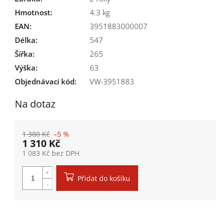
Hmotnost
:
4.3 kg
EAN
:
3951883000007
Délka
:
547
Šířka
:
265
Výška
:
63
Objednávací kód:
VW-3951883
Na dotaz
1 380 Kč
–5 %
1 310 Kč
1 083 Kč bez DPH
Měrná cena:
Přidat do košíku