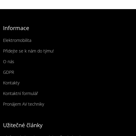
Zápatí
Informace
Elektromobilita
Přidejte se k nám do týmu!
O nás
GDPR
Kontakty
Kontaktní formulář
Pronájem AV techniky
Užitečné články