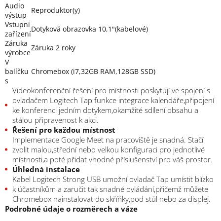
Audio
Reproduktor(y)
výstup
Vstupní
Dotyková obrazovka 10,1"(kabelové)
zařízení
Záruka
Záruka 2 roky
výrobce
V
balíčku
Chromebox (i7,32GB RAM,128GB SSD)
s
Videokonferenční řešení pro místnosti poskytují ve spojení s
ovladačem Logitech Tap funkce integrace kalendáře,připojení
ke konferenci jedním dotykem,okamžité sdílení obsahu a
stálou připravenost k akci.
Řešení pro každou místnost
Implementace Google Meet na pracoviště je snadná. Stačí
zvolit malou,střední nebo velkou konfiguraci pro jednotlivé
místnosti,a poté přidat vhodné příslušenství pro váš prostor.
Úhledná instalace
Kabel Logitech Strong USB umožní ovladač Tap umístit blízko
k účastníkům a zaručit tak snadné ovládání,přičemž můžete
Chromebox nainstalovat do skříňky,pod stůl nebo za displej.
Podrobné údaje o rozměrech a váze