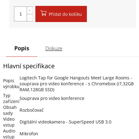
Měrná cena:
Přidat do košíku
Popis
Diskuze
Hlavní specifikace
Logitech Tap for Google Hangouts Meet Large Rooms -
Popis
souprava pro video konference - s Chromebox (i7,32GB
výrobku
RAM,128GB SSD)
Typ
Souprava pro video konference
zařízení
Obsah
Rozbočovač
sady
Video
Digitální videokamera - SuperSpeed USB 3.0
vstup
Audio
Mikrofon
vstup