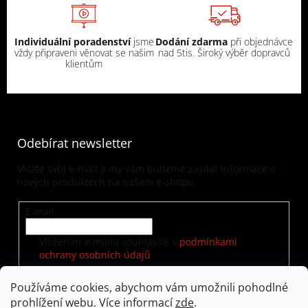
Individuální poradenství
jsme
Dodání zdarma
při objednávce
vždy připraveni věnovat se našim
nad 5tis. Široký výběr dopravců
klientům
Odebírat newsletter
Vložte svůj e-mail a my vám budeme zasílat informace o
nových produktech na našem e-shopu.
E-mail
Vložením e-mailu souhlasíte s
podmínkami
ochrany osobních údajů
Používáme cookies, abychom vám umožnili pohodlné
prohlížení webu. Více informací
zde
.
PŘIHLÁSIT SE