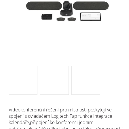
Videokonferenční řešení pro místnosti poskytují ve
spojení s ovladačem Logitech Tap funkce integrace
kalendáře,připojení ke konferenci jedním
dotykem,okamžité sdílení obsahu a stálou připravenost k