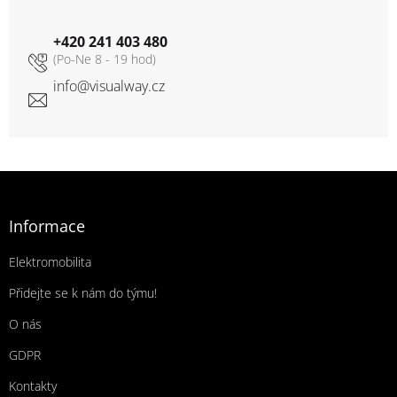
+420 241 403 480
info
@
visualway.cz
Zápatí
Informace
Elektromobilita
Přidejte se k nám do týmu!
O nás
GDPR
Kontakty