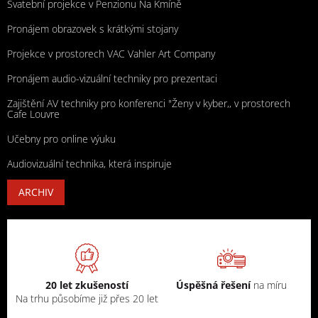
Svatební projekce v Penzionu Na Kmíně
Pronájem obrazovek s krátkými stojany
Projekce v prostorech VAC Vahler Art Company
Pronájem audio-vizuální techniky pro prezentaci
Zajištění AV techniky pro konferenci "Ženy v kyber,, v prostorech
Cafe Louvre
Učebny pro online výuku
Audiovizuální technika, která inspiruje
ARCHIV
20 let zkušeností
Úspěšná řešení
na míru
Na trhu působíme již přes 20 let