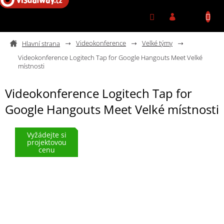
Přejít na obsah
Videokonference
Velké týmy
Videokonference Logitech Tap for Google Hangouts Meet Velké
místnosti
Videokonference Logitech Tap for
Google Hangouts Meet Velké místnosti
Vyžádejte si
projektovou
cenu